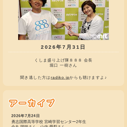
2026年7月31日
くしま盛り上げ隊８８８ 会長
堀口 一樹さん
聞き逃した方は
radiko.jp
からも聴けますよ♪
2026年7月24日
勇志国際高等学校 宮崎学習センター2年生
金丸 陽咲さん 山内 愛梨さん