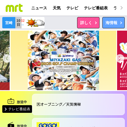
ニュース
天気
テレビ
テレビ番組表
ラジオ
10
32
詳しく
海情報
宮崎
日
--
🈗オープニング／天気情報
テレビ番組表
放送中