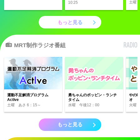
土曜 
10:25
もっと見る
RADIO
MRT制作ラジオ番組
運動不足解消プログラム
勇ちゃんのポッピン・ランチ
やのP
ActIve
タイム
オ
土曜 あさ 6：15～
水曜 午後12：00
火曜 
もっと見る