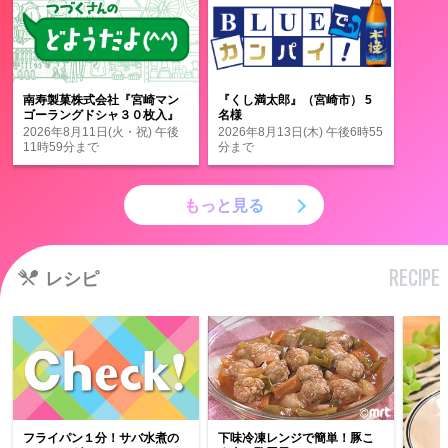
『くし満太郎』（宮崎市） 5
南寿製菓株式会社『宮崎マン
名様
ゴーラングドシャ３０枚入』
5名様
2026年8月13日(木) 午後6時55
2026年8月11日(火・祝) 午後
分まで
11時59分まで
もっと見る
RECIPE
レシピ
フライパン１分！サバ水煮の
下味冷凍レンジで簡単！豚こ