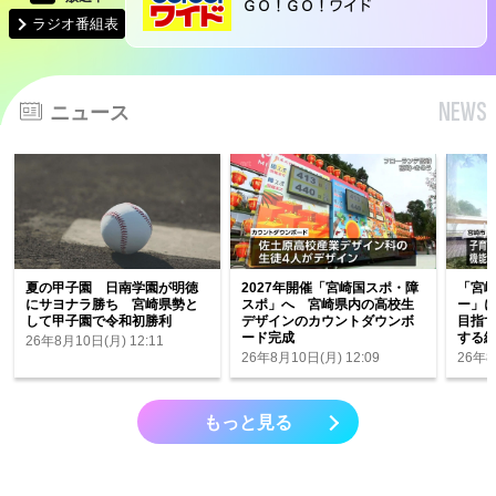
ＧＯ！ＧＯ！ワイド
ラジオ番組表
NEWS
ニュース
夏の甲子園 日南学園が明徳
2027年開催「宮崎国スポ・障
「宮
にサヨナラ勝ち 宮崎県勢と
スポ」へ 宮崎県内の高校生
ー」に
して甲子園で令和初勝利
デザインのカウントダウンボ
目指
ード完成
する
26年8月10日(月) 12:11
26年8月10日(月) 12:09
26年8
もっと見る