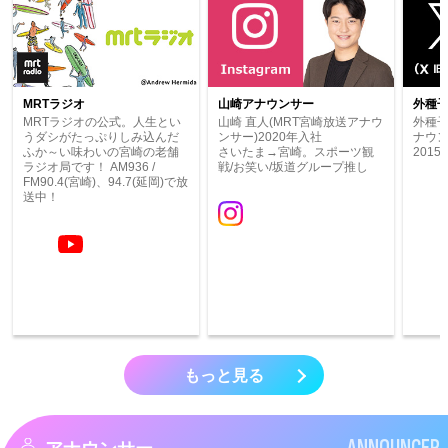
MRTラジオ
山崎アナウンサー
外種
MRTラジオの公式。人生とい
山崎 直人(MRT宮崎放送アナウ
外種子
うダシがたっぷりしみ込んだ
ンサー)2020年入社
ナウ
ふか～い味わいの宮崎の老舗
さいたま→宮崎。スポーツ観
201
ラジオ局です！ AM936 /
戦/お笑い/坂道グループ推し
FM90.4(宮崎)、94.7(延岡)で放
送中！
もっと見る