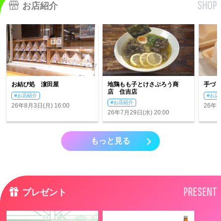
SHOP
お店紹介
お結び処 濵田屋
地鶏もも子とけさぶろう商
手づ
店 住吉店
#お店紹介
#お店
#お店紹介
26年8月3日(月) 16:00
26年7
26年7月29日(水) 20:00
もっと見る
PRESENT
プレゼント