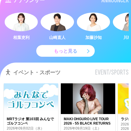
ANNOUNCER
アナウンサー
相葉吏利
山崎直人
加藤沙知
川
もっと見る
EVENT/SPORTS
イベント・スポーツ
MRTラジオ 第103回 みんなで
MAKI OHGURO LIVE TOUR
ラジオ
ゴルフコンペ
2026 - 55 BLACK RETURNS
202
-
2026年09月02日（水）
2026年09月19日（土）
202