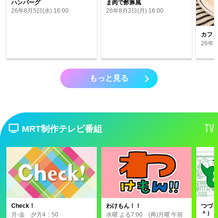
ハンバーグ
ま肉で酢豚風
26年8月5日(水) 16:00
26年8月3日(月) 16:00
カフ
26年7
もっと見る
TV
MRT制作テレビ番組
Check！
わけもん！！
つづ
＾）
月-金 夕方4：50
水曜 よる7:00 (再)月曜 午前