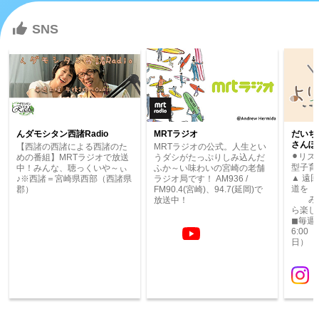
SNS
SNS
んダモシタン西諸Radio
MRTラジオ
だいち
さんぽ
【西諸の西諸による西諸のた
MRTラジオの公式。人生とい
⚫︎リ
めの番組】MRTラジオで放送
うダシがたっぷりしみ込んだ
型子育
中！みんな、聴っくいや～ぃ
ふか～い味わいの宮崎の老舗
▲ 遠
♪※西諸＝宮崎県西部（西諸県
ラジオ局です！ AM936 /
道を
郡）
FM90.4(宮崎)、94.7(延岡)で
みん
放送中！
ら楽し
◼︎毎週
6:00
日）