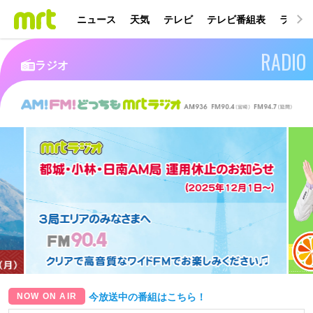
ニュース
天気
テレビ
テレビ番組表
ラジオ
RADIO
ラジオ
NOW ON AIR
今放送中の番組はこちら！