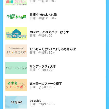
日曜 午前10：30～
日曜 午後の木もれ陽
日曜 午後12：00～
Mr.バニーのリカバリーはうす
日曜 午後4：00
だいちゃんと行く!!よりみちさんぽ
日曜 午後5：30～
サンデーラジオ大学
日曜 午後6：00～
道本晋一のフォーク横丁
日曜 よる8：00～
be quiet
日曜 午後9：30～