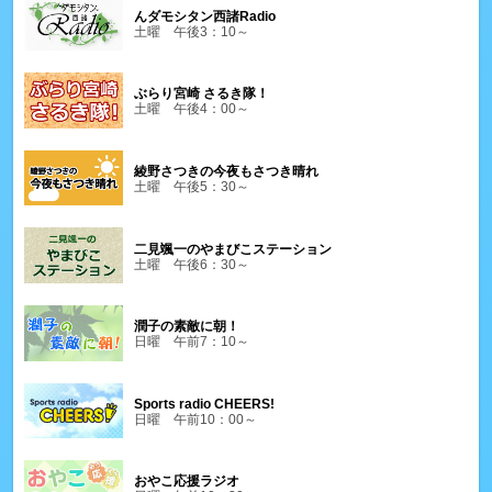
んダモシタン西諸Radio
土曜 午後3：10～
ぶらり宮崎 さるき隊！
土曜 午後4：00～
綾野さつきの今夜もさつき晴れ
土曜 午後5：30～
二見颯一のやまびこステーション
土曜 午後6：30～
潤子の素敵に朝！
日曜 午前7：10～
Sports radio CHEERS!
日曜 午前10：00～
おやこ応援ラジオ