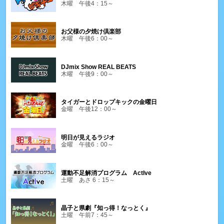
木曜 午後4：15～
お父様の夕焼け倶楽部
木曜 午後6：00～
DJmix Show REAL BEATS
木曜 午後9：00～
タイガーとドロップキックの金曜日
金曜 午後12：00～
明日が見えるラジオ
金曜 午後6：00～
運動不足解消プログラム ActIve
土曜 あさ 6：15～
晶子と県劇『知っ得！なっとく』
土曜 午前7：45～