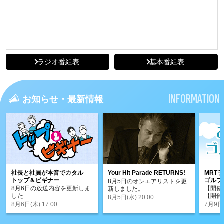
ラジオ番組表
基本番組表
INFORMATION
お知らせ・最新情報
社長と社員が本音でカタル
Your Hit Parade RETURNS!
MRTラ
トップ＆ビギナー
ゴルフ
8月5日のオンエアリストを更
8月6日の放送内容を更新しま
【開催日
新しました。
した
【開催
8月5日(水) 20:00
ドゴル
8月6日(木) 17:00
7月9日(