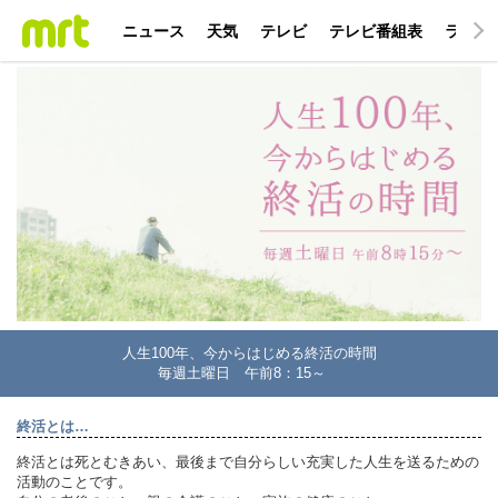
ニュース
天気
テレビ
テレビ番組表
ラジオ
人生100年、今からはじめる終活の時間
毎週土曜日 午前8：15～
終活とは…
終活とは死とむきあい、最後まで自分らしい充実した人生を送るための
活動のことです。