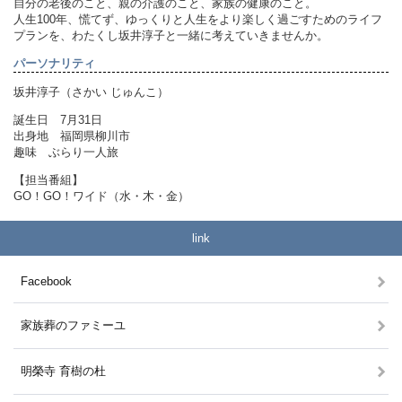
自分の老後のこと、親の介護のこと、家族の健康のこと。
人生100年、慌てず、ゆっくりと人生をより楽しく過ごすためのライフ
プランを、わたくし坂井淳子と一緒に考えていきませんか。
パーソナリティ
坂井淳子（さかい じゅんこ）
誕生日 7月31日
出身地 福岡県柳川市
趣味 ぶらり一人旅
【担当番組】
GO！GO！ワイド（水・木・金）
link
Facebook
家族葬のファミーユ
明榮寺 育樹の杜