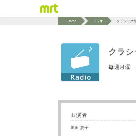
Home
ラジオ
クラシック
クラシ
毎週月曜 
出演者
薗田 潤子