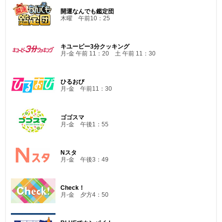
開運なんでも鑑定団
木曜 午前10：25
キユーピー3分クッキング
月-金 午前 11：20 土 午前 11：30
ひるおび
月-金 午前11：30
ゴゴスマ
月-金 午後1：55
Nスタ
月-金 午後3：49
Check！
月-金 夕方4：50