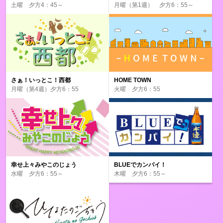
土曜 夕方4：45～
月曜（第1週） 夕方6：55～
さぁ！いっとこ！西都
HOME TOWN
月曜（第4週）夕方6：55
火曜 夕方6：55
幸せ上々みやこのじょう
BLUEでカンパイ！
水曜 夕方6：55～
木曜 夕方6：55～