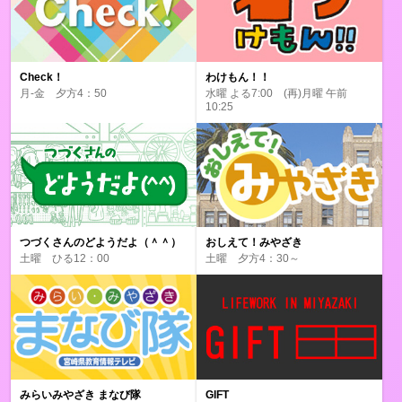
Check！
わけもん！！
月-金 夕方4：50
水曜 よる7:00 (再)月曜 午前
10:25
つづくさんのどようだよ（＾＾）
おしえて！みやざき
土曜 ひる12：00
土曜 夕方4：30～
みらいみやざき まなび隊
GIFT