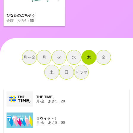
ひなたのごちそう
金曜 夕方6：55
月～金
月
火
水
木
金
土
日
ドラマ
THE TIME,
月-金 あさ5：20
ラヴィット！
月-金 あさ8：00