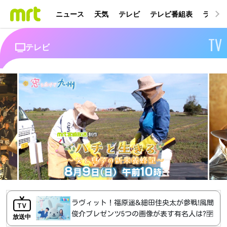
ニュース
天気
テレビ
テレビ番組表
ラジオ
TV
テレビ
ラヴィット！福原遥&細田佳央太が参戦!風間
俊介プレゼンツ5つの画像が表す有名人は?🈑