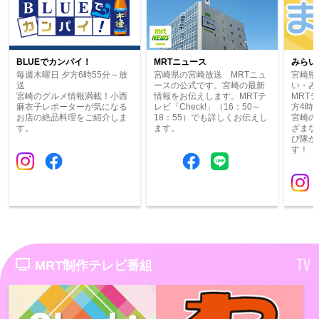
BLUEでカンパイ！
MRTニュース
みらい
毎週木曜日 夕方6時55分～放
宮崎県の宮崎放送 MRTニュ
宮崎県
送
ースの公式です。宮崎の最新
い・み
宮崎のグルメ情報満載！小西
情報をお伝えします。MRTテ
MRT
麻衣子レポーターが気になる
レビ「Check!」（16：50～
方4時
お店の絶品料理をご紹介しま
18：55）でも詳しくお伝えし
宮崎の
す。
ます。
ざまな
び隊が
す！
TV
MRT制作テレビ番組