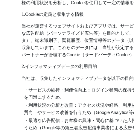
様の利用状況を分析し、Cookieを使用して一定の情報
1.Cookieの定義と収集する情報
当社が運営するウェブサイトおよびアプリでは、サービ
な広告配信（パーソナライズド広告等）を目的として、C
タ）、端末識別子、閲覧履歴、位置情報等のデータ（以
収集しています。これらのデータには、当社が設定するCoo
パートナーが管理するCookie（サードパーティCooki
2.インフォマティブデータの利用目的
当社は、収集したインフォマティブデータを以下の目的
・サービスの維持・利便性向上：ログイン状態の保持
を円滑にするため。
・利用状況の分析と改善：アクセス状況や経路、利用
質向上やサービス改善を行うため（Google Analyti
・最適な広告配信：お客様の興味・関心に基づいた広
うため（Google等の第三者広告配信事業者による広