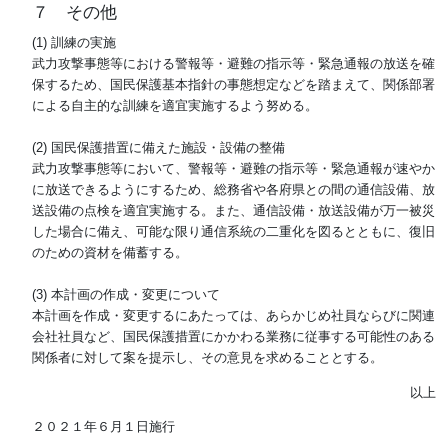
７ その他
(1) 訓練の実施
武力攻撃事態等における警報等・避難の指示等・緊急通報の放送を確
保するため、国民保護基本指針の事態想定などを踏まえて、関係部署
による自主的な訓練を適宜実施するよう努める。
(2) 国民保護措置に備えた施設・設備の整備
武力攻撃事態等において、警報等・避難の指示等・緊急通報が速やか
に放送できるようにするため、総務省や各府県との間の通信設備、放
送設備の点検を適宜実施する。また、通信設備・放送設備が万一被災
した場合に備え、可能な限り通信系統の二重化を図るとともに、復旧
のための資材を備蓄する。
(3) 本計画の作成・変更について
本計画を作成・変更するにあたっては、あらかじめ社員ならびに関連
会社社員など、国民保護措置にかかわる業務に従事する可能性のある
関係者に対して案を提示し、その意見を求めることとする。
以上
２０２１年６月１日施行