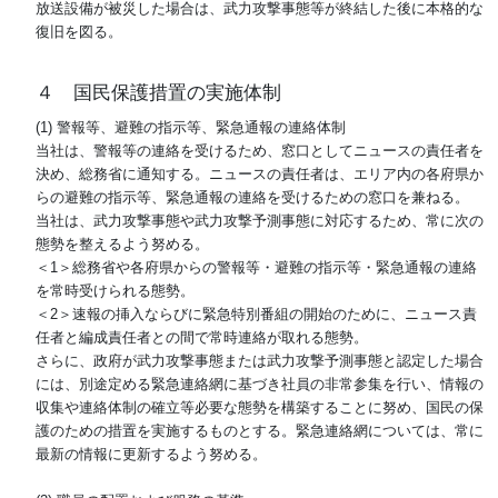
放送設備が被災した場合は、武力攻撃事態等が終結した後に本格的な
復旧を図る。
４ 国民保護措置の実施体制
(1) 警報等、避難の指示等、緊急通報の連絡体制
当社は、警報等の連絡を受けるため、窓口としてニュースの責任者を
決め、総務省に通知する。ニュースの責任者は、エリア内の各府県か
らの避難の指示等、緊急通報の連絡を受けるための窓口を兼ねる。
当社は、武力攻撃事態や武力攻撃予測事態に対応するため、常に次の
態勢を整えるよう努める。
＜1＞総務省や各府県からの警報等・避難の指示等・緊急通報の連絡
を常時受けられる態勢。
＜2＞速報の挿入ならびに緊急特別番組の開始のために、ニュース責
任者と編成責任者との間で常時連絡が取れる態勢。
さらに、政府が武力攻撃事態または武力攻撃予測事態と認定した場合
には、別途定める緊急連絡網に基づき社員の非常参集を行い、情報の
収集や連絡体制の確立等必要な態勢を構築することに努め、国民の保
護のための措置を実施するものとする。緊急連絡網については、常に
最新の情報に更新するよう努める。