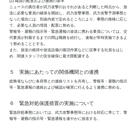
(2) 職員の配置および服務の基準
ニュースの責任者が武力攻撃のおそれがあると判断した時点から、放
送に必要な要員の確保を開始し、武力攻撃事態、武力攻撃予測事態と
なった場合には、別途内規で定めるところにより、事態の推移に応じ
て、必要な人員の増員・配置に努める。
警報等・避難の指示等・緊急通報の放送に携わる要員については、交
代要員が到着するまでの間は職務を続行し、速報が常時実施できるよ
う努めることとする。
また、放送の維持や放送設備の復旧作業などに従事する社員をはじ
め、関連スタッフの安全確保に最大限配慮する
５ 実施にあたっての関係機関との連携
総務省ならびに各府県との連絡リストを共有し、警報等・避難の指示
等・緊急通報の連絡および確認が確実に行えるよう連携に努める。
６ 緊急対処保護措置の実施について
緊急対処事態においては、武力攻撃事態等における対応に準じて、警
報等・避難の指示等・緊急通報を速やかに放送する。