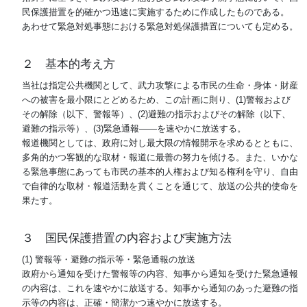
民保護措置を的確かつ迅速に実施するために作成したものである。
あわせて緊急対処事態における緊急対処保護措置についても定める。
２ 基本的考え方
当社は指定公共機関として、武力攻撃による市民の生命・身体・財産
への被害を最小限にとどめるため、この計画に則り、(1)警報および
その解除（以下、警報等）、(2)避難の指示およびその解除（以下、
避難の指示等）、(3)緊急通報――を速やかに放送する。
報道機関としては、政府に対し最大限の情報開示を求めるとともに、
多角的かつ客観的な取材・報道に最善の努力を傾ける。また、いかな
る緊急事態にあっても市民の基本的人権および知る権利を守り、自由
で自律的な取材・報道活動を貫くことを通じて、放送の公共的使命を
果たす。
３ 国民保護措置の内容および実施方法
(1) 警報等・避難の指示等・緊急通報の放送
政府から通知を受けた警報等の内容、知事から通知を受けた緊急通報
の内容は、これを速やかに放送する。知事から通知のあった避難の指
示等の内容は、正確・簡潔かつ速やかに放送する。