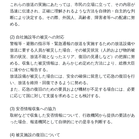
これらの放送の実施にあたっては、市民の立場に立って、その内容が
迅速に伝達され、正確に理解されるような方法を自律的・自主的な判
断により決定する。その際、外国人、高齢者、障害者等への配慮に努
める。
(2) 自社施設等の被災への対応
警報等・避難の指示等・緊急通報の放送を実施するための放送設備や
放送に要する人員が被災した場合、その被災状況（人的および物的被
害の状況、放送不能となったエリア、復旧の見通しなど）の把握に努
める。収集した被災情報は、あらかじめ定めた方法により、総務大臣
に速やかに報告する。
放送設備が被災した場合には、安全の確保に留意して応急の復旧を行
い、放送を維持・回復できるように努める。
また、応急の復旧のための要員および機材が不足する場合には、必要
に応じて国に対して支援を求めることも検討する。
(3) 安否情報収集への協力
取材などで収集した安否情報について、行政機関から提供の要請があ
った場合、報道機関として自律的にその是非を判断する。
(4) 被災施設の復旧について