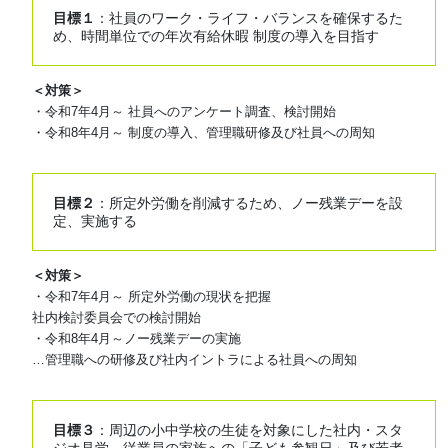
目標１
：社員のワーク・ライフ・バランスを確保するた
め、時間単位での年次有給休暇 制度の導入を目指す
＜対策＞
・令和7年4月～ 社員へのアンケート調査、検討開始
・令和8年4月～ 制度の導入、管理職研修及び社員への周知
目標２
：所定外労働を削減するため、ノー残業デーを設
定、実施する
＜対策＞
・令和7年4月～ 所定外労働の現状を把握
社内検討委員会での検討開始
・令和8年4月～ノー残業デーの実施
…管理職への研修及び社内イントラによる社員への周知
目標３
：周辺の小中学校の生徒を対象にした社内・スタ
ジオ見学、従業員の家族への「子ども参観日」及び若者