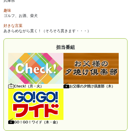
兵庫県
趣味
ゴルフ、お酒、柴犬
好きな言葉
あきらめながら貫く！（そろそろ貫きます・・・）
担当番組
Check!（月・火）
お父様の夕焼け倶楽部（木）
GO！GO！ワイド（木・金）