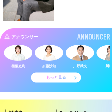
ANNOUNCER
アナウンサー
相葉吏利
加藤沙知
川野武文
川
もっと見る