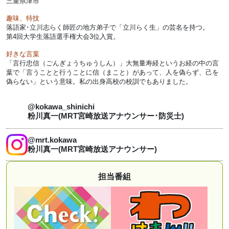
三重県津市
趣味、特技
落語家･立川志らく師匠の地方弟子で「立川らく生」の芸名を持つ。
第4回大学生落語選手権大会3位入賞。
好きな言葉
「言行忠信（ごんぎょうちゅうしん）」大無量寿経というお経の中の言
葉で「言うことと行うことに信（まこと）があって、人を偽らず、己を
偽らない」という意味。私の出身高校の校訓でもありました。
@kokawa_shinichi
粉川真一(MRT宮崎放送アナウンサー･防災士)
@mrt.kokawa
粉川真一(MRT宮崎放送アナウンサー)
担当番組