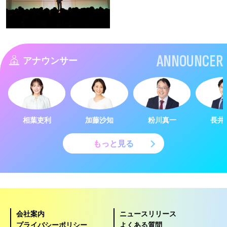
ANNOUNCER
アナウンサー
相葉吏利
加藤沙知
粉川真一
長井
もっと見る
会社案内
ニュースリリース
プライバシーポリシー
よくある質問