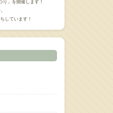
まつり」を開催します！
合。
待ちしています！