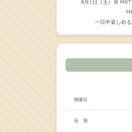
8月1日（土）＠ M
M
一日中楽しめる
開催日
会 場