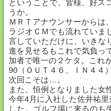
ということで、皆様、好ス
うか。
ＭＲＴアナウンサーからは
ラジオＣＭでも流れていまし
言していただけに、いきな
進を見せるもこれで気負っ
加者で唯一の２ケタ。これ
90（ＯＵＴ４６、ＩＮ４４
次回こそは…。
また、恒例となりました女
今年4月に入社した佐井祐
した。ゴルフ場に来るのも