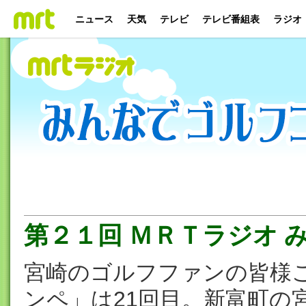
ニュース
天気
テレビ
テレビ番組表
ラジオ
第２１回 ＭＲＴラジオ 
宮崎のゴルフファンの皆様
ンペ」は21回目。新富町の