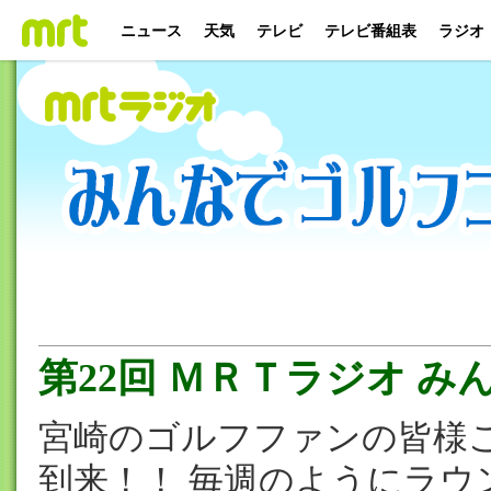
ニュース
天気
テレビ
テレビ番組表
ラジオ
第22回 ＭＲＴラジオ 
宮崎のゴルフファンの皆様
到来！！ 毎週のようにラ