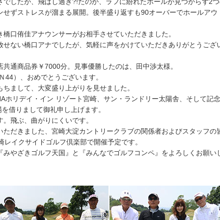
さでしたが、飛ばし過ぎ?!たのか、ラフに紛れたボールが見つからず2
せずストレスが溜まる展開。後半盛り返すも90オーバーでホールアウト （
き橋口侑佳アナウンサーがお相手させていただきました。
放せない橋口アナでしたが、気軽に声をかけていただきありがとうござい
共通商品券￥7000分。見事優勝したのは、田中渉太様。
ＩＮ44）、おめでとうございます。
もちまして、大変盛り上がりを見せました。
NAホリデイ・イン リゾート宮崎、サン・ランドリー太陽舎、そして記
の場を借りまして御礼申し上げます。
す。飛ぶ、曲がりにくいです。
いただきました、宮崎大淀カントリークラブの関係者およびスタッフの
宮崎レイクサイドゴルフ倶楽部で開催予定です。
『みやざきゴルフ天国』と『みんなでゴルフコンペ』をよろしくお願い