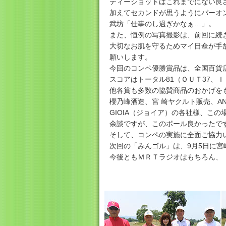
ティーショットはこれまでにない良
加えてセカンドが思うようにパーオン
武坊「仕事のし過ぎかなぁ…」。
また、恒例の写真撮影は、前回に続
大切なお肌を守るためマイ日傘が手
願いします。
今回のコンペ優勝賞品は、全国百貨店
スコアはトータル81（ＯＵＴ37、
他各賞も多数の協賛商品のおかげを
櫻乃峰酒造、宮 崎ヤクルト販売、A
GIOIA（ジョイア）の各社様、こ
余談ですが、このボール良かったで
そして、コンペの実施に全面ご協力
次回の「みんゴル」は、9月5日に
今後ともＭＲＴラジオはもちろん、