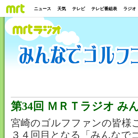
ニュース
天気
テレビ
テレビ番組表
ラジオ
第34回 ＭＲＴラジオ 
宮崎のゴルフファンの皆様
３４回目となる「みんなで