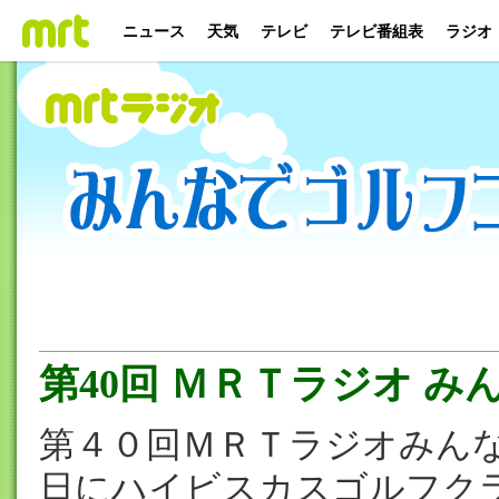
ニュース
天気
テレビ
テレビ番組表
ラジオ
第40回 ＭＲＴラジオ 
第４０回ＭＲＴラジオみん
日にハイビスカスゴルフク