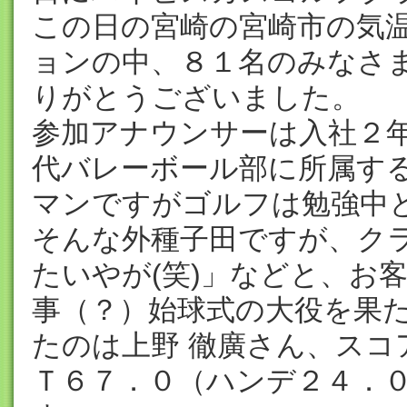
この日の宮崎の宮崎市の気
ョンの中、８１名のみなさ
りがとうございました。
参加アナウンサーは入社２年
代バレーボール部に所属す
マンですがゴルフは勉強中
そんな外種子田ですが、ク
たいやが(笑)」などと、お
事（？）始球式の大役を果
たのは上野 徹廣さん、スコ
Ｔ６７．０（ハンデ２４．