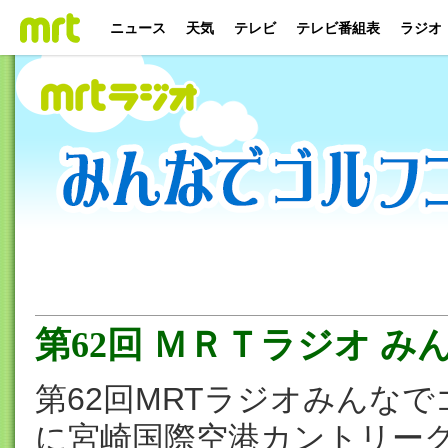
ニュース
天気
テレビ
テレビ番組表
ラジオ
第62回 ＭＲＴラジオ 
第62回MRTラジオみんなで
に宮崎国際空港カントリー