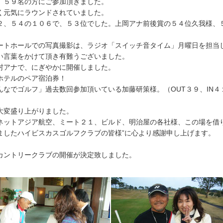
、５９名の方にご参加頂きました。
く元気にラウンドされていました。
２、５４の１０６で、５３位でした。上岡アナ前後賞の５４位久我様、
ートホールでの写真撮影は、ラジオ「スイッチ音タイム」月曜日を担当
い言葉をかけて頂き有難うございました。
村アナで、にぎやかに開催しました。
ホテルのペア宿泊券！
んなでゴルフ」過去数回参加頂いている加藤研策様。（OUT３９、IN
大変盛り上がりました。
ネットアジア航空、ミート２１、ビルド、明治屋の各社様、この場を借
ましたハイビスカスゴルフクラブの皆様”に心より感謝申し上げます。
カントリークラブの開催が決定致しました。