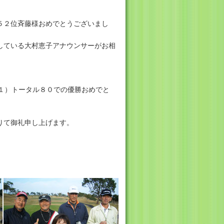
５２位斉藤様おめでとうございまし
している大村恵子アナウンサーがお相
４１）トータル８０での優勝おめでと
りて御礼申し上げます。