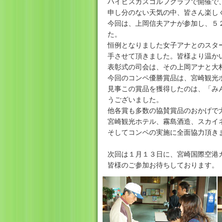
ハイビスカスゴルフクラブで開催で
申し分のない天気の中、皆さん楽し
今回は、上岡信夫アナが参加し、５
た。
恒例となりました女子アナとのスタ
手させて頂きました。皆様より温か
表彰式の司会は、その上岡アナと大
今回のコンペ優勝賞品は、宮崎観光
見事この賞品を獲得したのは、「み
うございました。
他各賞も多数の協賛賞品のおかげで
宮崎観光ホテル、霧島酒造、スカイ
そしてコンペの実施に全面協力頂き
次回は１月１３日に、宮崎国際空港
皆様のご参加お待ちしております。