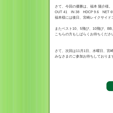
さて、今回の優勝は、福本 陽介様。
OUT 41 IN 38 HDCP 9.6 N
福本様には後日、宮崎レイクサイド
またベスト10、5飛び、10飛び、
こちらの方もしばらくお待ちくださ
さて、次回は11月1日、水曜日、宮
みなさまのご参加お待ちしておりま