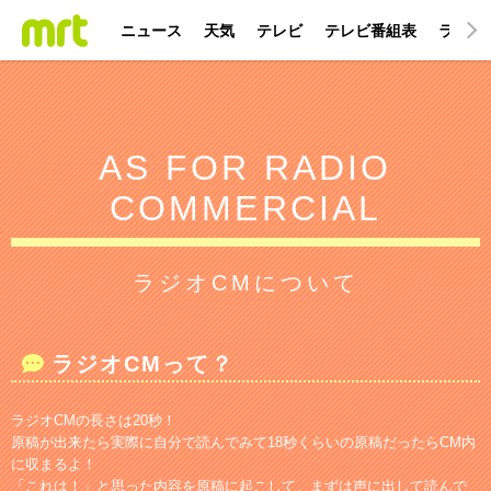
ニュース
天気
テレビ
テレビ番組表
ラジオ
AS FOR RADIO
COMMERCIAL
ラジオCMについて
ラジオCMって？
ラジオCMの長さは20秒！
原稿が出来たら実際に自分で読んでみて18秒くらいの原稿だったらCM内
に収まるよ！
「これは！」と思った内容を原稿に起こして、まずは声に出して読んで