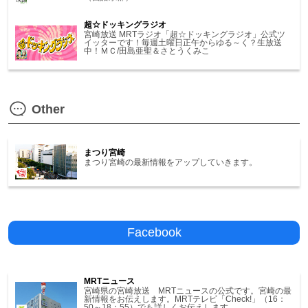
超☆ドッキングラジオ
宮崎放送 MRTラジオ「超☆ドッキングラジオ」公式ツ
イッターです！毎週土曜日正午からゆる～く？生放送
中！ＭＣ/田島亜聖＆さとうくみこ
Other
まつり宮崎
まつり宮崎の最新情報をアップしていきます。
Facebook
MRTニュース
宮崎県の宮崎放送 MRTニュースの公式です。宮崎の最
新情報をお伝えします。MRTテレビ「Check!」（16：
50～18：55）でも詳しくお伝えします。