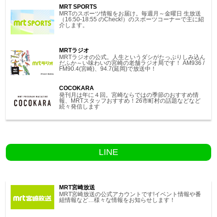
MRT SPORTS
MRTのスポーツ情報をお届け。毎週月～金曜日 生放送
（16:50-18:55 のCheck!）のスポーツコーナーで主に紹
介します。
MRTラジオ
MRTラジオの公式。人生というダシがたっぷりしみ込ん
だふか～い味わいの宮崎の老舗ラジオ局です！ AM936 /
FM90.4(宮崎)、94.7(延岡)で放送中！
COCOKARA
発刊月は年に４回。宮崎ならではの季節のおすすめ情
報、MRTスタッフおすすめ！26市町村の話題などなど
続々発信します
LINE
MRT宮崎放送
MRT宮崎放送の公式アカウントです!イベント情報や番
組情報など…様々な情報をお知らせします！