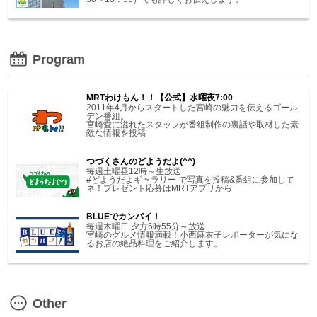
Program
MRTわけもん！！【公式】水曜夜7:00
2011年4月からスタートした宮崎の魅力を伝えるゴール
デン番組。
宮崎愛に溢れたスタッフが番組制作の裏話や取材した素
敵な情報を投稿
つづくさんのどようだよ(^^)
毎週土曜昼12時～生放送
#どようだよギャラリー で写真を投稿&番組に参加して
ネ！プレゼント応募はMRTアプリから
BLUEでカンパイ！
毎週木曜日 夕方6時55分～放送
宮崎のグルメ情報満載！小西麻衣子レポーターが気にな
るお店の絶品料理をご紹介します。
Other