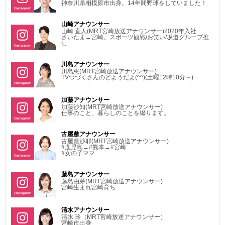
神奈川県相模原市出身。14年間野球をしていました！
山崎アナウンサー
山崎 直人(MRT宮崎放送アナウンサー)2020年入社
さいたま→宮崎。スポーツ観戦/お笑い/坂道グループ推
し
川島アナウンサー
川島恵(MRT宮崎放送アナウンサー)
TVつづくさんのどようだよ(^^)(土曜12時10分～)
加藤アナウンサー
加藤沙知(MRT宮崎放送アナウンサー)
仕事のこと、暮らしのことを綴ります。
古屋敷アナウンサー
古屋敷沙耶(MRT宮崎放送アナウンサー)
#鹿児島→#熊本→#宮崎
#女の子ママ
藤島アナウンサー
藤島由芽(MRT宮崎放送アナウンサー)
宮崎生まれ宮崎育ち
清水アナウンサー
清水 玲（MRT宮崎放送アナウンサー）
宮崎市出身