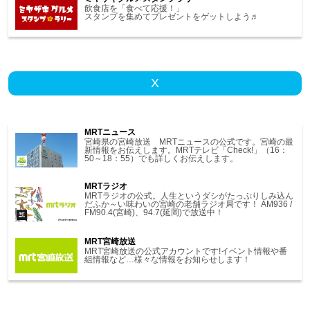
飲食店を「食べて応援！」
スタンプを集めてプレゼントをゲットしよう♬
X
MRTニュース
宮崎県の宮崎放送 MRTニュースの公式です。宮崎の最
新情報をお伝えします。MRTテレビ「Check!」（16：
50～18：55）でも詳しくお伝えします。
MRTラジオ
MRTラジオの公式。人生というダシがたっぷりしみ込ん
だふか～い味わいの宮崎の老舗ラジオ局です！ AM936 /
FM90.4(宮崎)、94.7(延岡)で放送中！
MRT宮崎放送
MRT宮崎放送の公式アカウントです!イベント情報や番
組情報など…様々な情報をお知らせします！