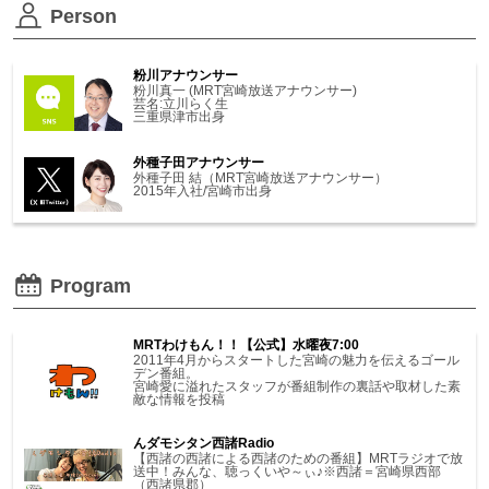
Person
粉川アナウンサー
粉川真一 (MRT宮崎放送アナウンサー)
芸名:立川らく生
三重県津市出身
外種子田アナウンサー
外種子田 結（MRT宮崎放送アナウンサー）
2015年入社/宮崎市出身
Program
MRTわけもん！！【公式】水曜夜7:00
2011年4月からスタートした宮崎の魅力を伝えるゴール
デン番組。
宮崎愛に溢れたスタッフが番組制作の裏話や取材した素
敵な情報を投稿
んダモシタン西諸Radio
【西諸の西諸による西諸のための番組】MRTラジオで放
送中！みんな、聴っくいや～ぃ♪※西諸＝宮崎県西部
（西諸県郡）