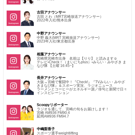
古田アナウンサー
古田 とわ（MRT宮崎放送アナウンサー）
2022年入社/熊本出身
中野アナウンサー
中野 義大(MRT 宮崎放送アナウンサー)
2023年入社/東京都出身
相葉アナウンサー
宮崎県宮崎市出身 名前は【りり】 と読みます☺︎︎︎︎
テレビ▫Check！（まいにちplus）▫みらい・みやざき ま
なび隊 【土曜 16:45~】
長井アナウンサー
大阪→宮崎で奮闘中！『Check!』『TVみらい・みやざ
きまなび隊』＆スポーツ実況、ラジオニュース
ラーメンとコーヒーがエネルギー源／俳句と新聞で日々
インスピレーション
Scoopyリポーター
ラジオを通して、宮崎の旬をお届けします！
宮崎 AM936 FM90.4
延岡AM936 FM94.7
中嶋梨香子
スポーツ選手weightlifting