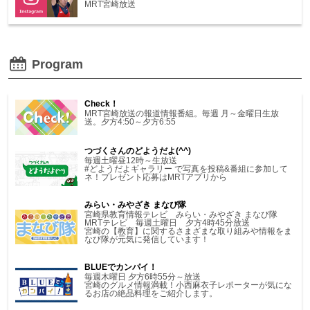
MRT宮崎放送
Program
Check！
MRT宮崎放送の報道情報番組。毎週 月～金曜日生放
送。夕方4:50～夕方6:55
つづくさんのどようだよ(^^)
毎週土曜昼12時～生放送
#どようだよギャラリー で写真を投稿&番組に参加して
ネ！プレゼント応募はMRTアプリから
みらい・みやざき まなび隊
宮崎県教育情報テレビ みらい・みやざき まなび隊
MRTテレビ 毎週土曜日 夕方4時45分放送
宮崎の【教育】に関するさまざまな取り組みや情報をま
なび隊が元気に発信しています！
BLUEでカンパイ！
毎週木曜日 夕方6時55分～放送
宮崎のグルメ情報満載！小西麻衣子レポーターが気にな
るお店の絶品料理をご紹介します。