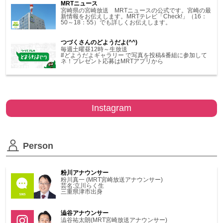
MRTニュース
宮崎県の宮崎放送 MRTニュースの公式です。宮崎の最
新情報をお伝えします。MRTテレビ「Check!」（16：
50～18：55）でも詳しくお伝えします。
つづくさんのどようだよ(^^)
毎週土曜昼12時～生放送
#どようだよギャラリー で写真を投稿&番組に参加して
ネ！プレゼント応募はMRTアプリから
Instagram
Person
粉川アナウンサー
粉川真一 (MRT宮崎放送アナウンサー)
芸名:立川らく生
三重県津市出身
澁谷アナウンサー
澁谷祐太朗(MRT宮崎放送アナウンサー)