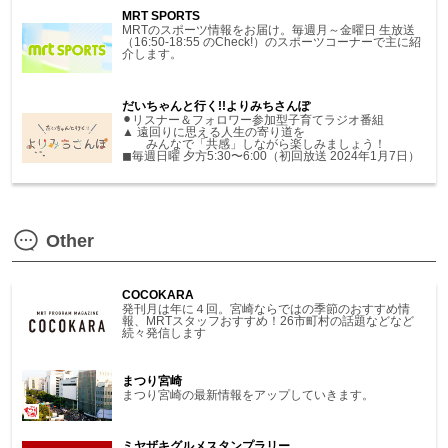
MRT SPORTS
MRTのスポーツ情報をお届け。毎週月～金曜日 生放送
（16:50-18:55 のCheck!）のスポーツコーナーで主に紹
介します。
だいちゃんと行く!!よりみちさんぽ
⚫︎リスナー＆フォロワー参加型子育てラジオ番組
▲ 遠回りに思える人生の寄り道を
みんなで「共感」しながら楽しみましょう！
◼︎毎週日曜 夕方5:30〜6:00（初回放送 2024年1月7日）
Other
COCOKARA
発刊月は年に４回。宮崎ならではの季節のおすすめ情
報、MRTスタッフおすすめ！26市町村の話題などなど
続々発信します
まつり宮崎
まつり宮崎の最新情報をアップしていきます。
ミヤザキグルメスタンプラリー