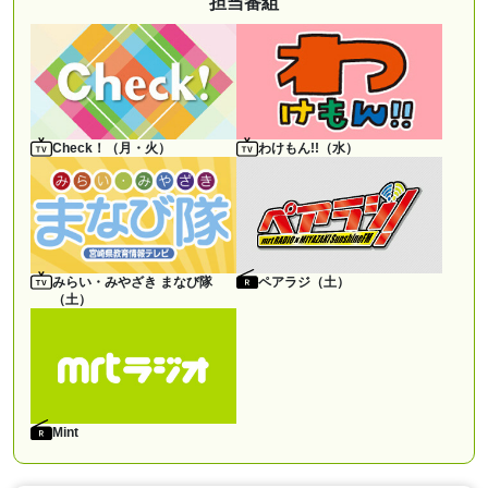
担当番組
Check！（月・火）
わけもん!!（水）
みらい・みやざき まなび隊
ペアラジ（土）
（土）
Mint