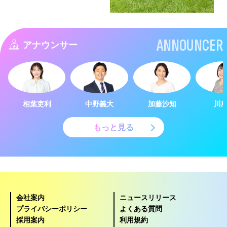
ANNOUNCER
アナウンサー
相葉吏利
中野義大
加藤沙知
川
もっと見る
会社案内
ニュースリリース
プライバシーポリシー
よくある質問
採用案内
利用規約