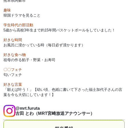
熊本県阿蘇市
趣味
韓国ドラマを見ること
学生時代の部活動
5歳から高校3年生まで約15年間バスケットボールをしていました！
好きな時間
お風呂に浸かっている時（毎日必ず浸かります）
好きな食べ物
祖母の作る餡子・野菜・お寿司
〇〇フェチ
匂いフェチ
好きな言葉
「願えば叶う！」【幼い頃、色紙に書いて下さった福士加代子さんの言
葉を今も大切にしています！】
@mrt.furuta
古田 とわ（MRT宮崎放送アナウンサー）