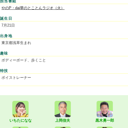
担当番組
やのP・dai華のとことんラジオ（火）
誕生日
7月21日
出身地
東京都浅草生まれ
趣味
ボディーボード、歩くこと
特技
ボイストレーナー
いちたになな
上岡信夫
黒木勇一郎