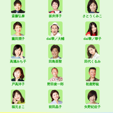
斎藤弘泰
坂井淳子
さとうくみこ
薗田潤子
dai華／大輔
dai華／華子
高瀬みち子
田島亜聖
田代くるみ
戸高洋子
野田俊一郎
初鹿野聡
福元まこ
前田晶子
矢野妃佐子