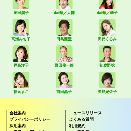
薗田潤子
dai華／大輔
dai華／華子
高瀬みち子
田島亜聖
田代くるみ
戸高洋子
野田俊一郎
初鹿野聡
福元まこ
前田晶子
矢野妃佐子
会社案内
ニュースリリース
プライバシーポリシー
よくある質問
採用案内
利用規約