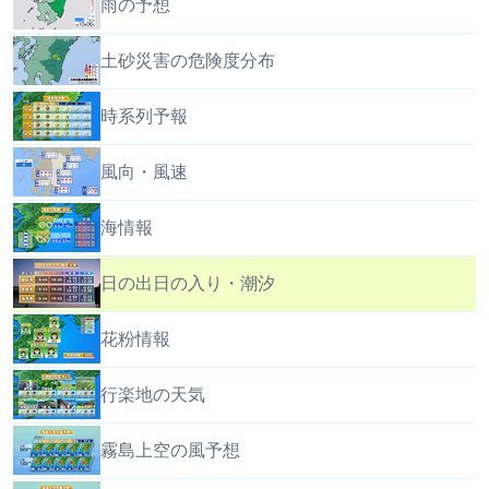
雨の予想
土砂災害の危険度分布
時系列予報
風向・風速
海情報
日の出日の入り・潮汐
花粉情報
行楽地の天気
霧島上空の風予想