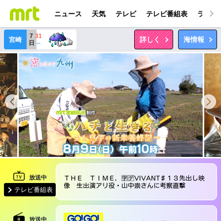
ニュース
天気
テレビ
テレビ番組表
ラジオ
7
31
詳しく
海情報
宮崎
日
--
ＴＨＥ ＴＩＭＥ，🈑🈓VIVANT♯１３先出し映
像 生出演アリ役・山中崇さんに考察直撃
テレビ番組表
放送中