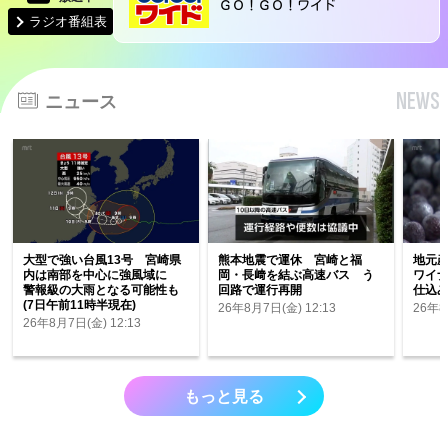
ＧＯ！ＧＯ！ワイド
ラジオ番組表
NEWS
ニュース
大型で強い台風13号 宮崎県
熊本地震で運休 宮崎と福
地元
内は南部を中心に強風域に
岡・長﨑を結ぶ高速バス う
ワイ
警報級の大雨となる可能性も
回路で運行再開
仕込
(7日午前11時半現在)
26年8月7日(金) 12:13
26年8
26年8月7日(金) 12:13
もっと見る