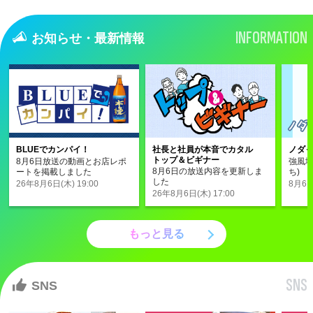
INFORMATION
お知らせ・最新情報
BLUEでカンパイ！
社長と社員が本音でカタル
ノダ
トップ＆ビギナー
8月6日放送の動画とお店レポ
強風域
8月6日の放送内容を更新しま
ートを掲載しました
ち)
した
26年8月6日(木) 19:00
8月6日(
26年8月6日(木) 17:00
もっと見る
SNS
SNS