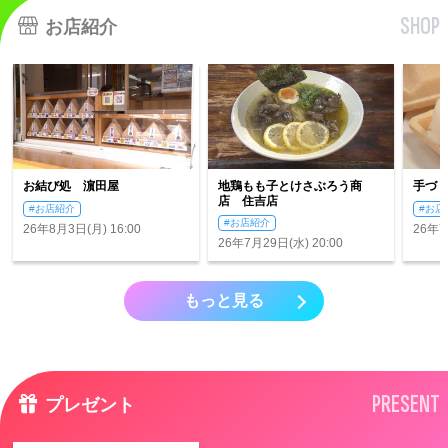
SHOP
お店紹介
お結び処 濵田屋
地鶏もも子とけさぶろう商
手づ
店 住吉店
#お店紹介
#お店
#お店紹介
26年8月3日(月) 16:00
26年7
26年7月29日(水) 20:00
もっと見る
PRESENT
プレゼント