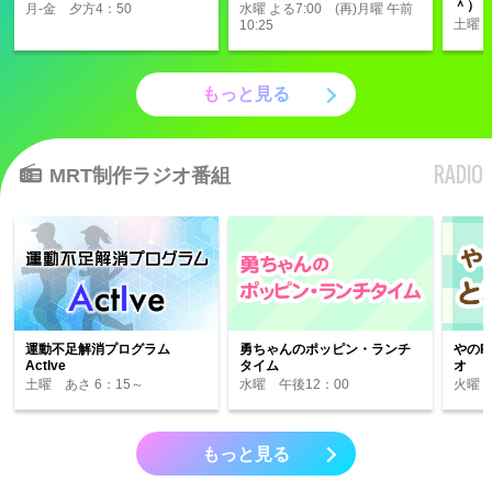
＾）
月-金 夕方4：50
水曜 よる7:00 (再)月曜 午前
土曜 
10:25
もっと見る
RADIO
MRT制作ラジオ番組
運動不足解消プログラム
勇ちゃんのポッピン・ランチ
やのP
ActIve
タイム
オ
土曜 あさ 6：15～
水曜 午後12：00
火曜 
もっと見る