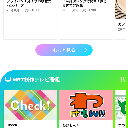
フライパン１分！サバ水煮の
下味冷凍レンジで簡単！豚こ
ハンバーグ
ま肉で酢豚風
26年8月5日(水) 16:00
26年8月3日(月) 16:00
カフ
26年7
もっと見る
TV
MRT制作テレビ番組
Check！
わけもん！！
つづ