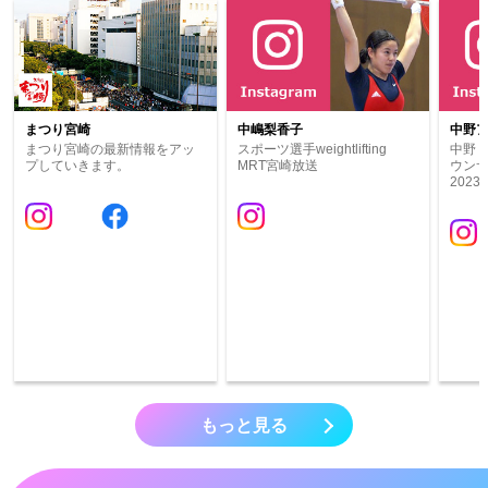
まつり宮崎
中嶋梨香子
中野
まつり宮崎の最新情報をアッ
スポーツ選手weightlifting
中野 
プしていきます。
MRT宮崎放送
ウンサ
202
もっと見る