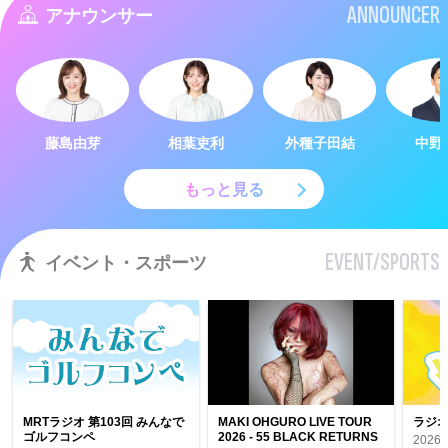
ANNOUNCER
アナウンサー
藤島由芽
相葉吏利
外種子田結
中野
もっと見る
EVENT/SPORTS
イベント・スポーツ
MRTラジオ 第103回 みんなで
MAKI OHGURO LIVE TOUR
ラジオ
ゴルフコンペ
2026 - 55 BLACK RETURNS
202