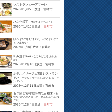
レストラン シーアマーレ
2026年1月22日放送：宮崎市
ひなた横丁
（ひなたよこちょう）
2026年1月15日放送：
日向市
ほろよい処 ひまわり
（ほろよいどこ
ろ ひまわり）
2026年1月8日放送：宮崎市
和み処 灯aka
（なごみどころ あかあ
か）
2025年12月18日放送：宮崎市
ホテルメリージュ3階 レストラン
アバ
（ホテルメリージュ3かい レストラ
ン アバ）
2025年12月11日放送：宮崎市
もつ鍋と宮崎地鶏専門店 根来
（も
つなべとみやざきじどりせんもんてん ね
ごろ）
2025年12月4日放送：
日向市