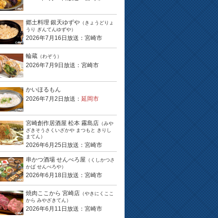
郷土料理 銀天ゆずや
（きょうどりょ
うり ぎんてんゆずや）
2026年7月16日放送：宮崎市
輪蔵
（わぞう）
2026年7月9日放送：宮崎市
かいほるもん
2026年7月2日放送：
延岡市
宮崎創作居酒屋 松本 霧島店
（みや
ざきそうさくいざかや まつもと きりし
まてん）
2026年6月25日放送：宮崎市
串かつ酒場 せんべろ屋
（くしかつさ
かば せんべろや）
2026年6月18日放送：宮崎市
焼肉ここから 宮崎店
（やきにくここ
から みやざきてん）
2026年6月11日放送：宮崎市