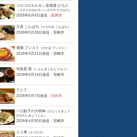
コロコロホルモン居酒屋 ひろ八
（コロコロホルモンいざかや ひろはち）
2026年6月4日放送：
延岡市
立呑 ごんぱち
（たちのみ ごんぱち）
2026年5月28日放送：宮崎市
酒場 ブンスト
（さかば ブンスト）
2026年5月21日放送：宮崎市
旬魚苑 龍
（しゅんぎょえん りゅう）
2026年5月14日放送：宮崎市
てとて
2026年5月7日放送：
日向市
一口餃子の大明神
（ひとくちぎょう
ざのだいみょうじん）
2026年4月30日放送：宮崎市
とり寿
（とりひさ）