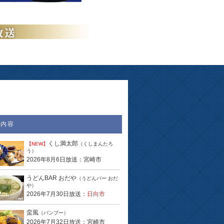
送内容
くし満太郎
【NEW】
（くしまんたろ
う）
2026年8月6日放送：宮崎市
うどんBAR おだや
（うどんバー おだ
や）
2026年7月30日放送：
日向市
蛮風
（バンブー）
2026年7月32日放送：宮崎市