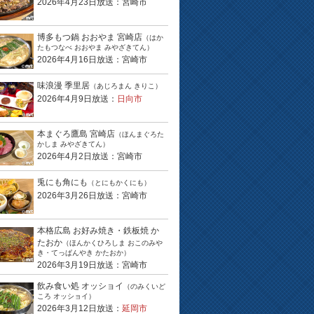
2026年4月23日放送：宮崎市
博多もつ鍋 おおやま 宮崎店
（はか
たもつなべ おおやま みやざきてん）
2026年4月16日放送：宮崎市
味浪漫 季里居
（あじろまん きりこ）
2026年4月9日放送：
日向市
本まぐろ鷹島 宮崎店
（ほんまぐろた
かしま みやざきてん）
2026年4月2日放送：宮崎市
兎にも角にも
（とにもかくにも）
2026年3月26日放送：宮崎市
本格広島 お好み焼き・鉄板焼 か
たおか
（ほんかくひろしま おこのみや
き・てっぱんやき かたおか）
2026年3月19日放送：宮崎市
飲み食い処 オッショイ
（のみくいど
ころ オッショイ）
2026年3月12日放送：
延岡市