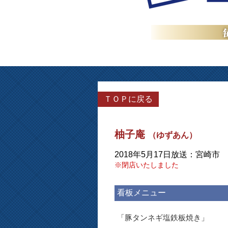
ＴＯＰに戻る
柚子庵
（ゆずあん）
2018年5月17日放送：宮崎市
※閉店いたしました
看板メニュー
「豚タンネギ塩鉄板焼き」