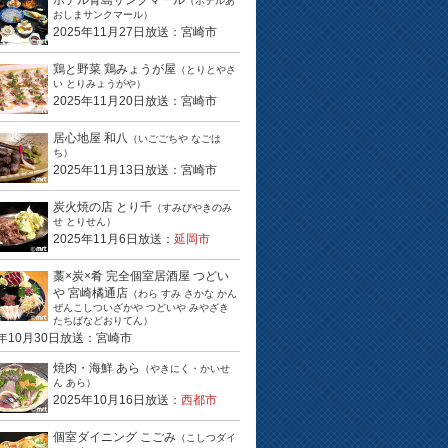
ホテル青島サンクマール
（ホテルあ
おしまサンクマール）
2025年11月27日放送：宮崎市
鶏と野菜 鶏みょうが屋
（とりとやさ
い とりみょうがや）
2025年11月20日放送：宮崎市
居心地屋 和八
（いごごちや なごは
ち）
2025年11月13日放送：宮崎市
炭火焼の店 とり千
（すみびやきのみ
せ とりせん）
2025年11月6日放送：
延岡市
藁×炭×肴 完全個室居酒屋 つどい
や 宮崎橘通店
（わら すみ さかな かん
ぜんこしついざかや つどいや みやざき
たちばなどおりてん）
5年10月30日放送：宮崎市
焼肉・海鮮 あら
（やきにく・かいせ
ん あら）
2025年10月16日放送：
西都市
個室ダイニング こごみ
（こしつダイ