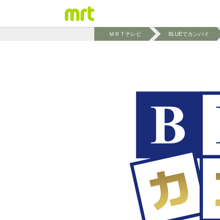
ＭＲＴテレビ
BLUEでカンパイ