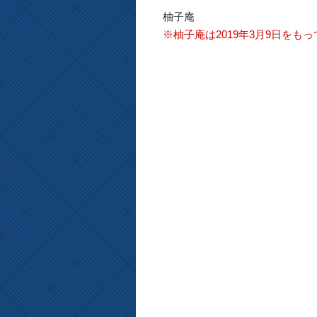
柚子庵
※柚子庵は2019年3月9日をも