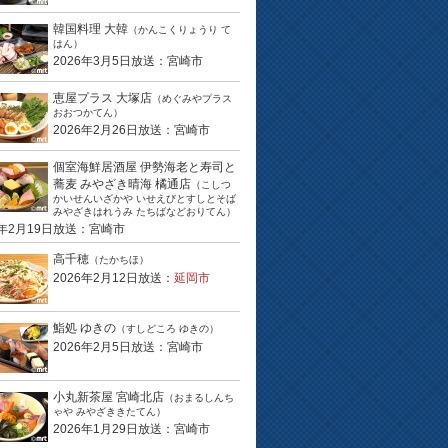
韓国料理 大韓
（かんこくりょうり て
はん）
2026年3月5日放送：宮崎市
恵屋プラス 大塚店
（めぐみやプラス
おおつかてん）
2026年2月26日放送：宮崎市
個室海鮮居酒屋 伊勢海老と寿司と
蕎麦 みやざき晴海 橘通店
（こしつ
かいせんいざかや いせえびとすしとそば
みやざきはれうみ たちばなどおりてん）
6年2月19日放送：宮崎市
高千穂
（たかちほ）
2026年2月12日放送：
延岡市
鮨処 ゆきの
（すしどころ ゆきの）
2026年2月5日放送：宮崎市
小丸新茶屋 宮崎北店
（おまるしんち
ゃや みやざききたてん）
2026年1月29日放送：宮崎市