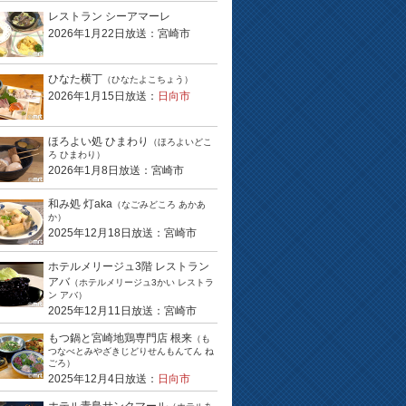
レストラン シーアマーレ
2026年1月22日放送：宮崎市
ひなた横丁
（ひなたよこちょう）
2026年1月15日放送：
日向市
ほろよい処 ひまわり
（ほろよいどこ
ろ ひまわり）
2026年1月8日放送：宮崎市
和み処 灯aka
（なごみどころ あかあ
か）
2025年12月18日放送：宮崎市
ホテルメリージュ3階 レストラン
アバ
（ホテルメリージュ3かい レストラ
ン アバ）
2025年12月11日放送：宮崎市
もつ鍋と宮崎地鶏専門店 根来
（も
つなべとみやざきじどりせんもんてん ね
ごろ）
2025年12月4日放送：
日向市