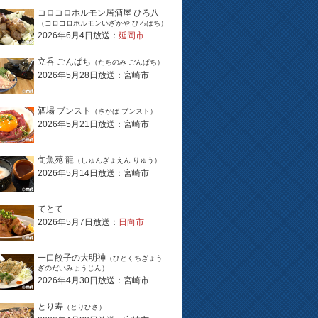
コロコロホルモン居酒屋 ひろ八
（コロコロホルモンいざかや ひろはち）
2026年6月4日放送：
延岡市
立呑 ごんぱち
（たちのみ ごんぱち）
2026年5月28日放送：宮崎市
酒場 ブンスト
（さかば ブンスト）
2026年5月21日放送：宮崎市
旬魚苑 龍
（しゅんぎょえん りゅう）
2026年5月14日放送：宮崎市
てとて
2026年5月7日放送：
日向市
一口餃子の大明神
（ひとくちぎょう
ざのだいみょうじん）
2026年4月30日放送：宮崎市
とり寿
（とりひさ）