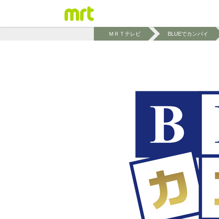
ＭＲＴテレビ
BLUEでカンパイ