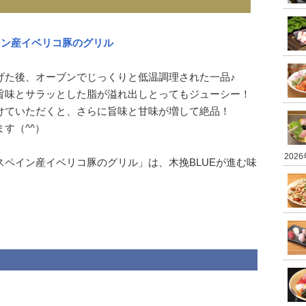
イン産イベリコ豚のグリル
げた後、オーブンでじっくりと低温調理された一品♪
旨味とサラッとした脂が溢れ出しとってもジューシー！
けていただくと、さらに旨味と甘味が増して絶品！
す（^^）
202
ペイン産イベリコ豚のグリル」は、木挽BLUEが進む味