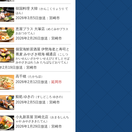
韓国料理 大韓
（かんこくりょうり て
はん）
2026年3月5日放送：宮崎市
恵屋プラス 大塚店
（めぐみやプラス
おおつかてん）
2026年2月26日放送：宮崎市
個室海鮮居酒屋 伊勢海老と寿司と
蕎麦 みやざき晴海 橘通店
（こしつ
かいせんいざかや いせえびとすしとそば
みやざきはれうみ たちばなどおりてん）
6年2月19日放送：宮崎市
高千穂
（たかちほ）
2026年2月12日放送：
延岡市
鮨処 ゆきの
（すしどころ ゆきの）
2026年2月5日放送：宮崎市
小丸新茶屋 宮崎北店
（おまるしんち
ゃや みやざききたてん）
2026年1月29日放送：宮崎市