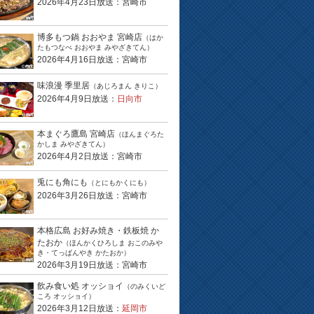
2026年4月23日放送：宮崎市
博多もつ鍋 おおやま 宮崎店
（はか
たもつなべ おおやま みやざきてん）
2026年4月16日放送：宮崎市
味浪漫 季里居
（あじろまん きりこ）
2026年4月9日放送：
日向市
本まぐろ鷹島 宮崎店
（ほんまぐろた
かしま みやざきてん）
2026年4月2日放送：宮崎市
兎にも角にも
（とにもかくにも）
2026年3月26日放送：宮崎市
本格広島 お好み焼き・鉄板焼 か
たおか
（ほんかくひろしま おこのみや
き・てっぱんやき かたおか）
2026年3月19日放送：宮崎市
飲み食い処 オッショイ
（のみくいど
ころ オッショイ）
2026年3月12日放送：
延岡市