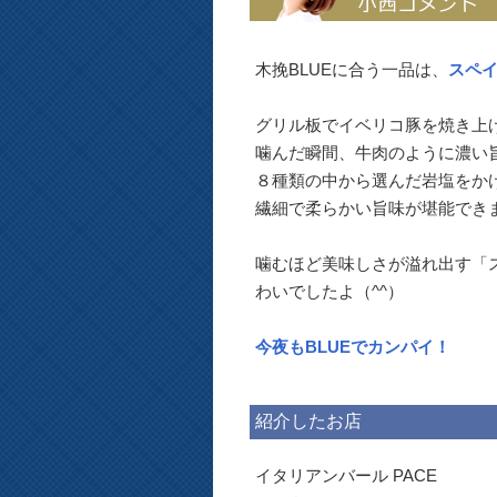
木挽BLUEに合う一品は、
スペ
グリル板でイベリコ豚を焼き上
噛んだ瞬間、牛肉のように濃い
８種類の中から選んだ岩塩をか
繊細で柔らかい旨味が堪能できま
噛むほど美味しさが溢れ出す「ス
わいでしたよ（^^）
今夜もBLUEでカンパイ！
紹介したお店
イタリアンバール PACE