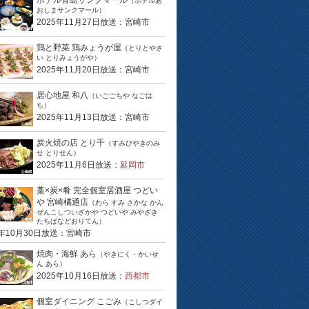
ホテル青島サンクマール
（ホテルあ
おしまサンクマール）
2025年11月27日放送：宮崎市
鶏と野菜 鶏みょうが屋
（とりとやさ
い とりみょうがや）
2025年11月20日放送：宮崎市
居心地屋 和八
（いごごちや なごは
ち）
2025年11月13日放送：宮崎市
炭火焼の店 とり千
（すみびやきのみ
せ とりせん）
2025年11月6日放送：
延岡市
藁×炭×肴 完全個室居酒屋 つどい
や 宮崎橘通店
（わら すみ さかな かん
ぜんこしついざかや つどいや みやざき
たちばなどおりてん）
5年10月30日放送：宮崎市
焼肉・海鮮 あら
（やきにく・かいせ
ん あら）
2025年10月16日放送：
西都市
個室ダイニング こごみ
（こしつダイ