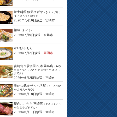
郷土料理 銀天ゆずや
（きょうどりょ
うり ぎんてんゆずや）
2026年7月16日放送：宮崎市
輪蔵
（わぞう）
2026年7月9日放送：宮崎市
かいほるもん
2026年7月2日放送：
延岡市
宮崎創作居酒屋 松本 霧島店
（みや
ざきそうさくいざかや まつもと きりし
まてん）
2026年6月25日放送：宮崎市
串かつ酒場 せんべろ屋
（くしかつさ
かば せんべろや）
2026年6月18日放送：宮崎市
焼肉ここから 宮崎店
（やきにくここ
から みやざきてん）
2026年6月11日放送：宮崎市