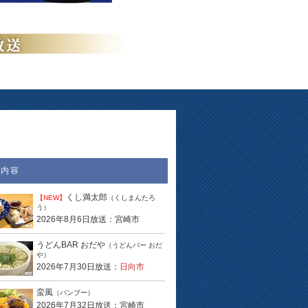
送内容
くし満太郎
【NEW】
（くしまんたろ
う）
2026年8月6日放送：宮崎市
うどんBAR おだや
（うどんバー おだ
や）
2026年7月30日放送：
日向市
蛮風
（バンブー）
2026年7月32日放送：宮崎市