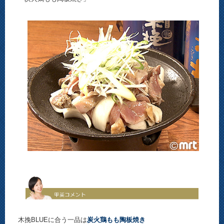
木挽BLUEに合う一品は
炭火鶏もも陶板焼き