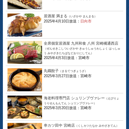
居酒屋 満まる
（いざかや まんまる）
2025年4月10日放送：
日向市
全席個室居酒屋 九州和食 八州 宮崎橘通西店
（ぜんせきこしついざかや きゅうしゅうわしょく はっしゅ
う みやざきたちばなどおりにしてん）
2025年4月3日放送：宮崎市
丸鐡餃子
（まるてつぎょうざ）
2025年3月27日放送：宮崎市
海老料理専門店 シュリンプヴァレー
（えびりょ
うりせんもんてん シュリンプヴァレー）
2025年3月20日放送：宮崎市
串カツ田中 宮崎店
（くしカツたなか みやざきてん）