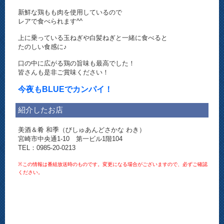
新鮮な鶏もも肉を使用しているので
レアで食べられます^^
上に乗っている玉ねぎや白髪ねぎと一緒に食べると
たのしい食感に♪
口の中に広がる鶏の旨味も最高でした！
皆さんも是非ご賞味ください！
今夜もBLUEでカンパイ！
紹介したお店
美酒＆肴 和季（びしゅあんどさかな わき）
宮崎市中央通1-10 第一ビル1階104
TEL：0985-20-0213
※この情報は番組放送時のものです。変更になる場合がございますので、必ずご確認
ください。