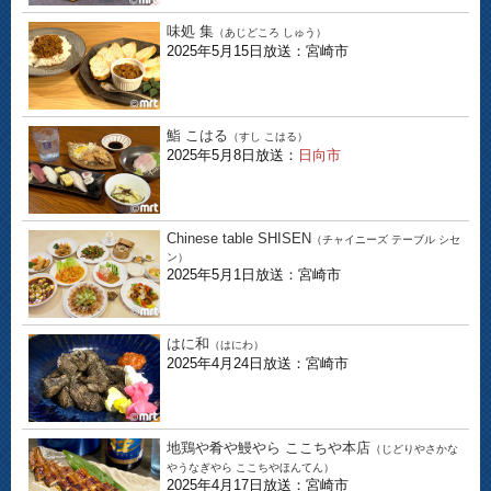
味処 集
（あじどころ しゅう）
2025年5月15日放送：宮崎市
鮨 こはる
（すし こはる）
2025年5月8日放送：
日向市
Chinese table SHISEN
（チャイニーズ テーブル シセ
ン）
2025年5月1日放送：宮崎市
はに和
（はにわ）
2025年4月24日放送：宮崎市
地鶏や肴や鰻やら ここちや本店
（じどりやさかな
やうなぎやら ここちやほんてん）
2025年4月17日放送：宮崎市