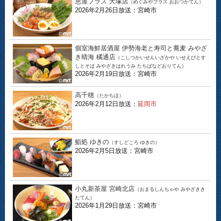
恵屋プラス 大塚店
（めぐみやプラス おおつかてん）
2026年2月26日放送：宮崎市
個室海鮮居酒屋 伊勢海老と寿司と蕎麦 みやざ
き晴海 橘通店
（こしつかいせんいざかや いせえびとす
しとそば みやざきはれうみ たちばなどおりてん）
2026年2月19日放送：宮崎市
高千穂
（たかちほ）
2026年2月12日放送：
延岡市
鮨処 ゆきの
（すしどころ ゆきの）
2026年2月5日放送：宮崎市
小丸新茶屋 宮崎北店
（おまるしんちゃや みやざきき
たてん）
2026年1月29日放送：宮崎市