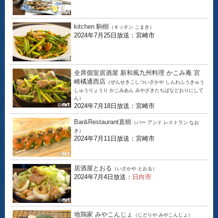
kitchen 駒樹
（キッチン こまき）
2024年7月25日放送：宮崎市
全席個室居酒屋 新和風九州料理 かこみ庵 宮
崎橘通西店
（ぜんせきこしついざかや しんわふうきゅう
しゅうりょうり かこみあん みやざきたちばなどおりにして
ん）
2024年7月18日放送：宮崎市
Bar&Restaurant直樹
（バー アンド レストラン なお
き）
2024年7月11日放送：宮崎市
居酒屋とおる
（いざかや とおる）
2024年7月4日放送：
日向市
地鶏家 みやこんじょ
（じどりや みやこんじょ）