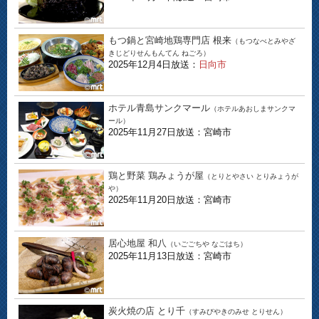
もつ鍋と宮崎地鶏専門店 根来
（もつなべとみやざ
きじどりせんもんてん ねごろ）
2025年12月4日放送：
日向市
ホテル青島サンクマール
（ホテルあおしまサンクマ
ール）
2025年11月27日放送：宮崎市
鶏と野菜 鶏みょうが屋
（とりとやさい とりみょうが
や）
2025年11月20日放送：宮崎市
居心地屋 和八
（いごごちや なごはち）
2025年11月13日放送：宮崎市
炭火焼の店 とり千
（すみびやきのみせ とりせん）