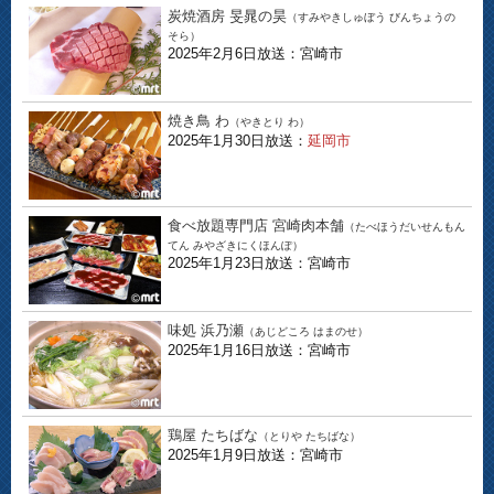
炭焼酒房 旻晁の昊
（すみやきしゅぼう びんちょうの
そら）
2025年2月6日放送：宮崎市
焼き鳥 わ
（やきとり わ）
2025年1月30日放送：
延岡市
食べ放題専門店 宮崎肉本舗
（たべほうだいせんもん
てん みやざきにくほんぽ）
2025年1月23日放送：宮崎市
味処 浜乃瀬
（あじどころ はまのせ）
2025年1月16日放送：宮崎市
鶏屋 たちばな
（とりや たちばな）
2025年1月9日放送：宮崎市