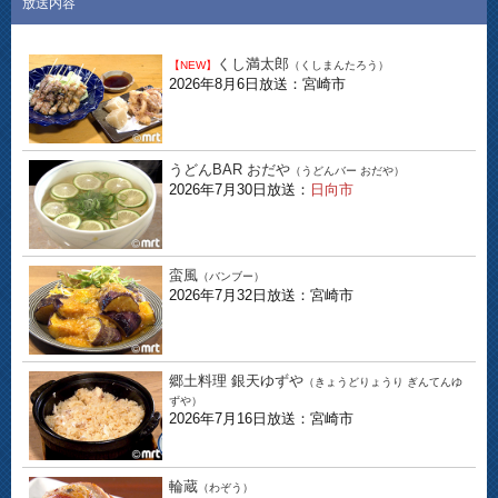
放送内容
くし満太郎
【NEW】
（くしまんたろう）
2026年8月6日放送：宮崎市
うどんBAR おだや
（うどんバー おだや）
2026年7月30日放送：
日向市
蛮風
（バンブー）
2026年7月32日放送：宮崎市
郷土料理 銀天ゆずや
（きょうどりょうり ぎんてんゆ
ずや）
2026年7月16日放送：宮崎市
輪蔵
（わぞう）