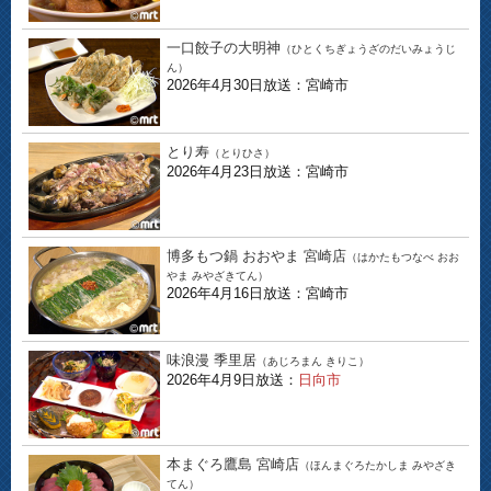
一口餃子の大明神
（ひとくちぎょうざのだいみょうじ
ん）
2026年4月30日放送：宮崎市
とり寿
（とりひさ）
2026年4月23日放送：宮崎市
博多もつ鍋 おおやま 宮崎店
（はかたもつなべ おお
やま みやざきてん）
2026年4月16日放送：宮崎市
味浪漫 季里居
（あじろまん きりこ）
2026年4月9日放送：
日向市
本まぐろ鷹島 宮崎店
（ほんまぐろたかしま みやざき
てん）