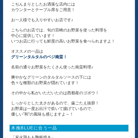
こぢんまりとしたお洒落な店内には
カウンターとテーブル席をご用意！
お一人様でも入りやすいお店です♪
こちらのお店では、旬の宮崎のお野菜を使った料理を
中心に提供しています！
いつお店に行っても鮮度の高いお野菜を食べられますよ！
オススメの一品は
グリーンタルタルのベジ南蛮！
名前の通りお野菜をたくさん使った南蛮料理♪
爽やかなグリーンのタルタルソースの下には
色々な種類のお野菜が隠れています！
その中から私がいただいたのは西都産のゴボウ！
しっかりとした太さがあるので、歯ごたえ抜群！
お野菜は一度お出汁で炊いて揚げているので、
優しい”和”の風味も感じますよ～！
木挽BLUEに合う一品
「炭火鶏もも陶板焼き」