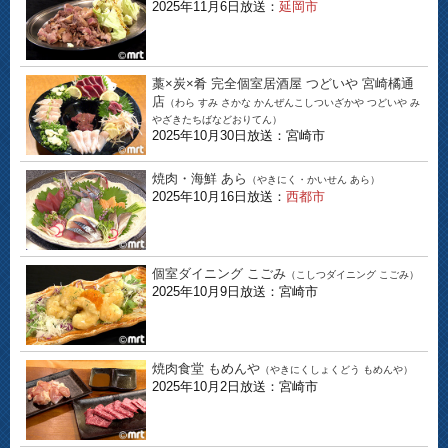
2025年11月6日放送：
延岡市
藁×炭×肴 完全個室居酒屋 つどいや 宮崎橘通
店
（わら すみ さかな かんぜんこしついざかや つどいや み
やざきたちばなどおりてん）
2025年10月30日放送：宮崎市
焼肉・海鮮 あら
（やきにく・かいせん あら）
2025年10月16日放送：
西都市
個室ダイニング こごみ
（こしつダイニング こごみ）
2025年10月9日放送：宮崎市
焼肉食堂 もめんや
（やきにくしょくどう もめんや）
2025年10月2日放送：宮崎市