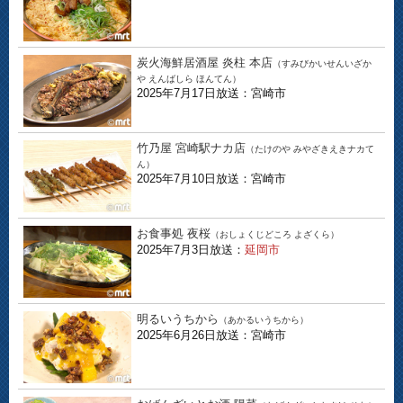
炭火海鮮居酒屋 炎柱 本店
（すみびかいせんいざか
や えんばしら ほんてん）
2025年7月17日放送：宮崎市
竹乃屋 宮崎駅ナカ店
（たけのや みやざきえきナカて
ん）
2025年7月10日放送：宮崎市
お食事処 夜桜
（おしょくじどころ よざくら）
2025年7月3日放送：
延岡市
明るいうちから
（あかるいうちから）
2025年6月26日放送：宮崎市