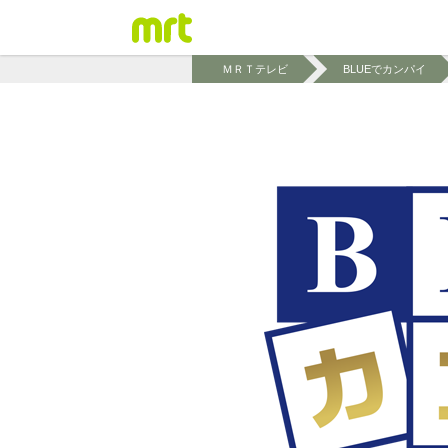
ＭＲＴテレビ
BLUEでカンパイ