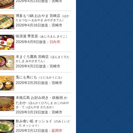
2026年4月23日放送：宮崎市
博多もつ鍋 おおやま 宮崎店
（はか
たもつなべ おおやま みやざきてん）
2026年4月16日放送：宮崎市
味浪漫 季里居
（あじろまん きりこ）
2026年4月9日放送：
日向市
本まぐろ鷹島 宮崎店
（ほんまぐろた
かしま みやざきてん）
2026年4月2日放送：宮崎市
兎にも角にも
（とにもかくにも）
2026年3月26日放送：宮崎市
本格広島 お好み焼き・鉄板焼 か
たおか
（ほんかくひろしま おこのみや
き・てっぱんやき かたおか）
2026年3月19日放送：宮崎市
飲み食い処 オッショイ
（のみくいど
ころ オッショイ）
2026年3月12日放送：
延岡市