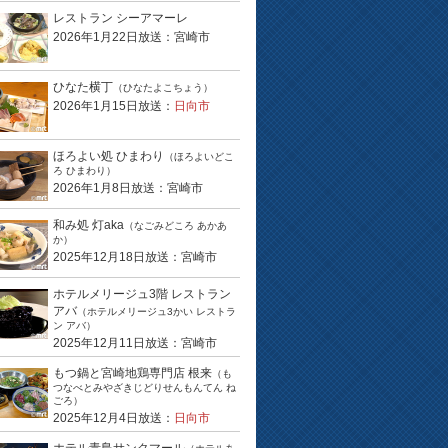
レストラン シーアマーレ
2026年1月22日放送：宮崎市
ひなた横丁
（ひなたよこちょう）
2026年1月15日放送：
日向市
ほろよい処 ひまわり
（ほろよいどこ
ろ ひまわり）
2026年1月8日放送：宮崎市
和み処 灯aka
（なごみどころ あかあ
か）
2025年12月18日放送：宮崎市
ホテルメリージュ3階 レストラン
アバ
（ホテルメリージュ3かい レストラ
ン アバ）
2025年12月11日放送：宮崎市
もつ鍋と宮崎地鶏専門店 根来
（も
つなべとみやざきじどりせんもんてん ね
ごろ）
2025年12月4日放送：
日向市