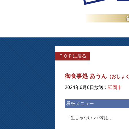
ＴＯＰに戻る
御食事処 あうん
（おしょく
2024年6月6日放送：
延岡市
看板メニュー
「生じゃないレバ刺し」