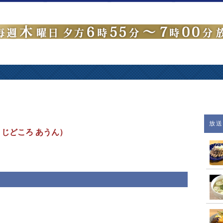
放
じどころ あうん）