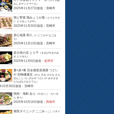
ホテル青島サンクマール
（ホテルあ
おしまサンクマール）
2025年11月27日放送：宮崎市
鶏と野菜 鶏みょうが屋
（とりとやさ
い とりみょうがや）
2025年11月20日放送：宮崎市
居心地屋 和八
（いごごちや なごは
ち）
2025年11月13日放送：宮崎市
炭火焼の店 とり千
（すみびやきのみ
せ とりせん）
2025年11月6日放送：
延岡市
藁×炭×肴 完全個室居酒屋 つどい
や 宮崎橘通店
（わら すみ さかな かん
ぜんこしついざかや つどいや みやざき
たちばなどおりてん）
5年10月30日放送：宮崎市
焼肉・海鮮 あら
（やきにく・かいせ
ん あら）
2025年10月16日放送：
西都市
個室ダイニング こごみ
（こしつダイ