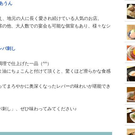
 あうん
迎え、地元の人に長く愛され続けている人気のお店。
席の他、大人数での宴会も可能な個室もあり、様々なシ
レバ刺し
理で仕上げた一品（^^）
ま油にちょこんと付けて頂くと、驚くほど滑らかな食感
ってまろやかに奥深くなったレバーの味わいが堪能でき
バ刺し」、ぜひ味わってみてください♪