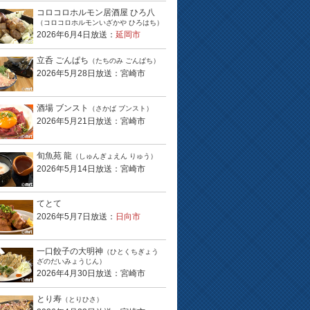
コロコロホルモン居酒屋 ひろ八
（コロコロホルモンいざかや ひろはち）
2026年6月4日放送：
延岡市
立呑 ごんぱち
（たちのみ ごんぱち）
2026年5月28日放送：宮崎市
酒場 ブンスト
（さかば ブンスト）
2026年5月21日放送：宮崎市
旬魚苑 龍
（しゅんぎょえん りゅう）
2026年5月14日放送：宮崎市
てとて
2026年5月7日放送：
日向市
一口餃子の大明神
（ひとくちぎょう
ざのだいみょうじん）
2026年4月30日放送：宮崎市
とり寿
（とりひさ）