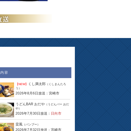
送内容
くし満太郎
【NEW】
（くしまんたろ
う）
2026年8月6日放送：宮崎市
うどんBAR おだや
（うどんバー おだ
や）
2026年7月30日放送：
日向市
蛮風
（バンブー）
2026年7月32日放送：宮崎市