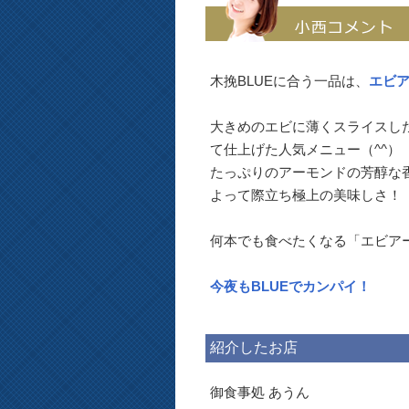
木挽BLUEに合う一品は、
エビ
大きめのエビに薄くスライスし
て仕上げた人気メニュー（^^）
たっぷりのアーモンドの芳醇な
よって際立ち極上の美味しさ！
何本でも食べたくなる「エビアー
今夜もBLUEでカンパイ！
紹介したお店
御食事処 あうん