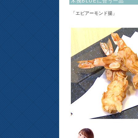
木挽BLUEに合う一品
「エビアーモンド揚」