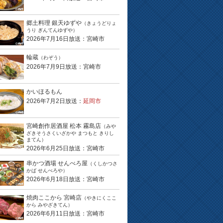
郷土料理 銀天ゆずや
（きょうどりょ
うり ぎんてんゆずや）
2026年7月16日放送：宮崎市
輪蔵
（わぞう）
2026年7月9日放送：宮崎市
かいほるもん
2026年7月2日放送：
延岡市
宮崎創作居酒屋 松本 霧島店
（みや
ざきそうさくいざかや まつもと きりし
まてん）
2026年6月25日放送：宮崎市
串かつ酒場 せんべろ屋
（くしかつさ
かば せんべろや）
2026年6月18日放送：宮崎市
焼肉ここから 宮崎店
（やきにくここ
から みやざきてん）
2026年6月11日放送：宮崎市