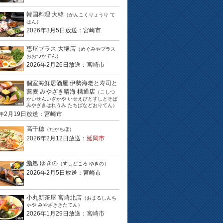
韓国料理 大韓
（かんこくりょうり て
はん）
2026年3月5日放送：宮崎市
恵屋プラス 大塚店
（めぐみやプラス
おおつかてん）
2026年2月26日放送：宮崎市
個室海鮮居酒屋 伊勢海老と寿司と
蕎麦 みやざき晴海 橘通店
（こしつ
かいせんいざかや いせえびとすしとそば
みやざきはれうみ たちばなどおりてん）
6年2月19日放送：宮崎市
高千穂
（たかちほ）
2026年2月12日放送：
延岡市
鮨処 ゆきの
（すしどころ ゆきの）
2026年2月5日放送：宮崎市
小丸新茶屋 宮崎北店
（おまるしんち
ゃや みやざききたてん）
2026年1月29日放送：宮崎市