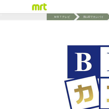
ＭＲＴテレビ
BLUEでカンパイ