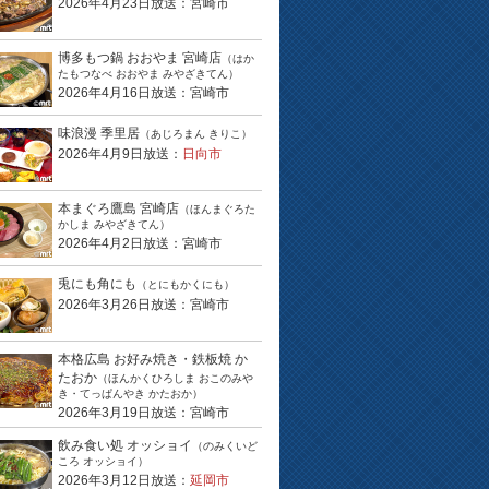
2026年4月23日放送：宮崎市
博多もつ鍋 おおやま 宮崎店
（はか
たもつなべ おおやま みやざきてん）
2026年4月16日放送：宮崎市
味浪漫 季里居
（あじろまん きりこ）
2026年4月9日放送：
日向市
本まぐろ鷹島 宮崎店
（ほんまぐろた
かしま みやざきてん）
2026年4月2日放送：宮崎市
兎にも角にも
（とにもかくにも）
2026年3月26日放送：宮崎市
本格広島 お好み焼き・鉄板焼 か
たおか
（ほんかくひろしま おこのみや
き・てっぱんやき かたおか）
2026年3月19日放送：宮崎市
飲み食い処 オッショイ
（のみくいど
ころ オッショイ）
2026年3月12日放送：
延岡市