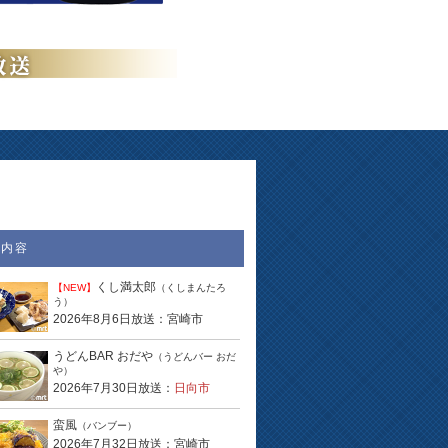
送内容
くし満太郎
【NEW】
（くしまんたろ
う）
2026年8月6日放送：宮崎市
うどんBAR おだや
（うどんバー おだ
や）
2026年7月30日放送：
日向市
蛮風
（バンブー）
2026年7月32日放送：宮崎市