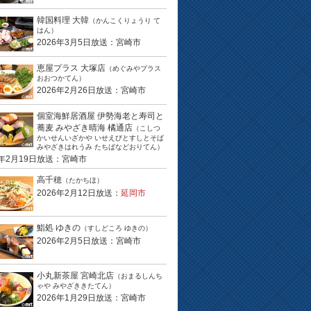
韓国料理 大韓
（かんこくりょうり て
はん）
2026年3月5日放送：宮崎市
恵屋プラス 大塚店
（めぐみやプラス
おおつかてん）
2026年2月26日放送：宮崎市
個室海鮮居酒屋 伊勢海老と寿司と
蕎麦 みやざき晴海 橘通店
（こしつ
かいせんいざかや いせえびとすしとそば
みやざきはれうみ たちばなどおりてん）
6年2月19日放送：宮崎市
高千穂
（たかちほ）
2026年2月12日放送：
延岡市
鮨処 ゆきの
（すしどころ ゆきの）
2026年2月5日放送：宮崎市
小丸新茶屋 宮崎北店
（おまるしんち
ゃや みやざききたてん）
2026年1月29日放送：宮崎市