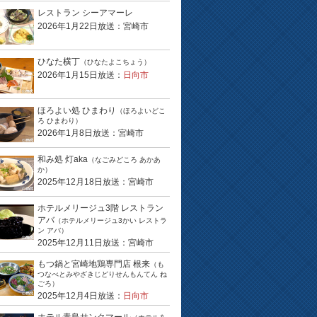
レストラン シーアマーレ
2026年1月22日放送：宮崎市
ひなた横丁
（ひなたよこちょう）
2026年1月15日放送：
日向市
ほろよい処 ひまわり
（ほろよいどこ
ろ ひまわり）
2026年1月8日放送：宮崎市
和み処 灯aka
（なごみどころ あかあ
か）
2025年12月18日放送：宮崎市
ホテルメリージュ3階 レストラン
アバ
（ホテルメリージュ3かい レストラ
ン アバ）
2025年12月11日放送：宮崎市
もつ鍋と宮崎地鶏専門店 根来
（も
つなべとみやざきじどりせんもんてん ね
ごろ）
2025年12月4日放送：
日向市