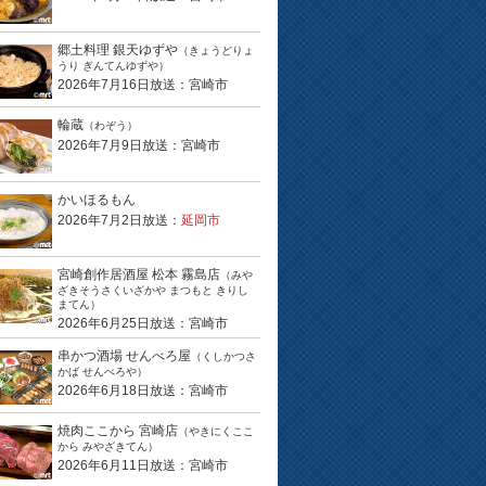
郷土料理 銀天ゆずや
（きょうどりょ
うり ぎんてんゆずや）
2026年7月16日放送：宮崎市
輪蔵
（わぞう）
2026年7月9日放送：宮崎市
かいほるもん
2026年7月2日放送：
延岡市
宮崎創作居酒屋 松本 霧島店
（みや
ざきそうさくいざかや まつもと きりし
まてん）
2026年6月25日放送：宮崎市
串かつ酒場 せんべろ屋
（くしかつさ
かば せんべろや）
2026年6月18日放送：宮崎市
焼肉ここから 宮崎店
（やきにくここ
から みやざきてん）
2026年6月11日放送：宮崎市