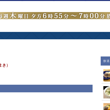
放
まき）