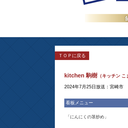
ＴＯＰに戻る
kitchen 駒樹
（キッチン こ
2024年7月25日放送：宮崎市
看板メニュー
「にんにくの茎炒め」