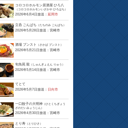
コロコロホルモン居酒屋 ひろ八
（コロコロホルモンいざかや ひろはち）
2026年6月4日放送：
延岡市
立呑 ごんぱち
（たちのみ ごんぱち）
2026年5月28日放送：宮崎市
酒場 ブンスト
（さかば ブンスト）
2026年5月21日放送：宮崎市
旬魚苑 龍
（しゅんぎょえん りゅう）
2026年5月14日放送：宮崎市
てとて
2026年5月7日放送：
日向市
一口餃子の大明神
（ひとくちぎょう
ざのだいみょうじん）
2026年4月30日放送：宮崎市
とり寿
（とりひさ）