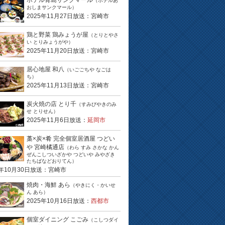
ホテル青島サンクマール
（ホテルあ
おしまサンクマール）
2025年11月27日放送：宮崎市
鶏と野菜 鶏みょうが屋
（とりとやさ
い とりみょうがや）
2025年11月20日放送：宮崎市
居心地屋 和八
（いごごちや なごは
ち）
2025年11月13日放送：宮崎市
炭火焼の店 とり千
（すみびやきのみ
せ とりせん）
2025年11月6日放送：
延岡市
藁×炭×肴 完全個室居酒屋 つどい
や 宮崎橘通店
（わら すみ さかな かん
ぜんこしついざかや つどいや みやざき
たちばなどおりてん）
5年10月30日放送：宮崎市
焼肉・海鮮 あら
（やきにく・かいせ
ん あら）
2025年10月16日放送：
西都市
個室ダイニング こごみ
（こしつダイ