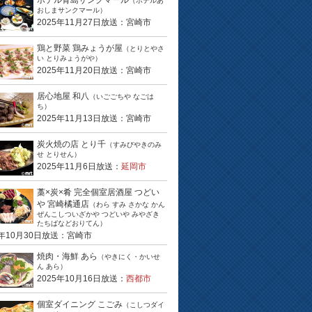
ホテル青島サンクマール
（ホテルあ
おしまサンクマール）
2025年11月27日放送：宮崎市
鶏と野菜 鶏みょうが屋
（とりとやさ
い とりみょうがや）
2025年11月20日放送：宮崎市
居心地屋 和八
（いごごちや なごは
ち）
2025年11月13日放送：宮崎市
炭火焼の店 とり千
（すみびやきのみ
せ とりせん）
2025年11月6日放送：
延岡市
藁×炭×肴 完全個室居酒屋 つどい
や 宮崎橘通店
（わら すみ さかな かん
ぜんこしついざかや つどいや みやざき
たちばなどおりてん）
5年10月30日放送：宮崎市
焼肉・海鮮 あら
（やきにく・かいせ
ん あら）
2025年10月16日放送：
西都市
個室ダイニング こごみ
（こしつダイ