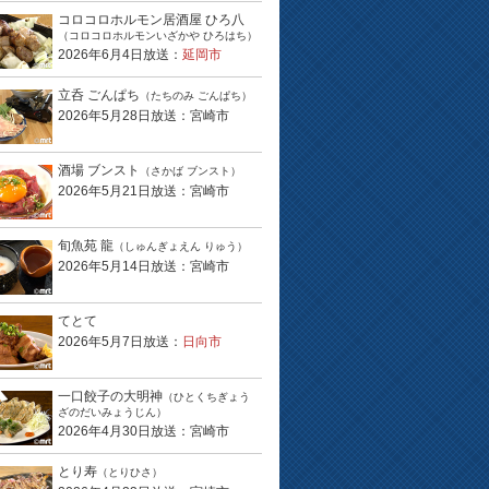
コロコロホルモン居酒屋 ひろ八
（コロコロホルモンいざかや ひろはち）
2026年6月4日放送：
延岡市
立呑 ごんぱち
（たちのみ ごんぱち）
2026年5月28日放送：宮崎市
酒場 ブンスト
（さかば ブンスト）
2026年5月21日放送：宮崎市
旬魚苑 龍
（しゅんぎょえん りゅう）
2026年5月14日放送：宮崎市
てとて
2026年5月7日放送：
日向市
一口餃子の大明神
（ひとくちぎょう
ざのだいみょうじん）
2026年4月30日放送：宮崎市
とり寿
（とりひさ）