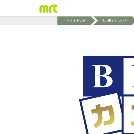
ＭＲＴテレビ
BLUEでカンパイ