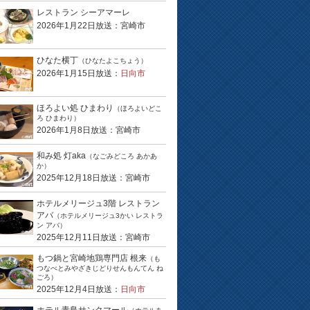
レストラン シーアマーレ
2026年1月22日放送：宮崎市
ひなた横丁
（ひなたよこちょう）
2026年1月15日放送：
日向市
ほろよい処 ひまわり
（ほろよいどこ
ろ ひまわり）
2026年1月8日放送：宮崎市
和み処 灯aka
（なごみどころ あかあ
か）
2025年12月18日放送：宮崎市
ホテルメリージュ3階 レストラン
アバ
（ホテルメリージュ3かい レストラ
ン アバ）
2025年12月11日放送：宮崎市
もつ鍋と宮崎地鶏専門店 根来
（も
つなべとみやざきじどりせんもんてん ね
ごろ）
2025年12月4日放送：
日向市