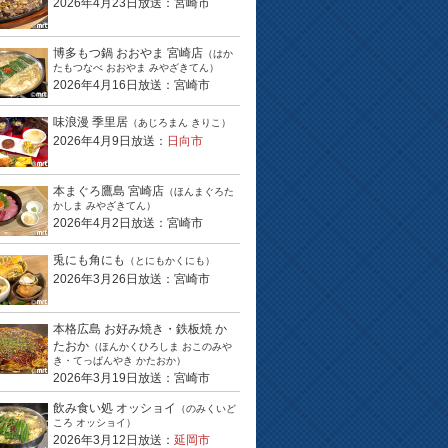
2026年4月23日放送：宮崎市
博多もつ鍋 おおやま 宮崎店
（はか
たもつなべ おおやま みやざきてん）
2026年4月16日放送：宮崎市
味浪漫 季里居
（あじろまん きりこ）
2026年4月9日放送：
日向市
本まぐろ鷹島 宮崎店
（ほんまぐろた
かしま みやざきてん）
2026年4月2日放送：宮崎市
兎にも角にも
（とにもかくにも）
2026年3月26日放送：宮崎市
本格広島 お好み焼き・鉄板焼 か
たおか
（ほんかくひろしま おこのみや
き・てっぱんやき かたおか）
2026年3月19日放送：宮崎市
飲み食い処 オッショイ
（のみくいど
ころ オッショイ）
2026年3月12日放送：
延岡市