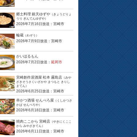
郷土料理 銀天ゆずや
（きょうどりょ
うり ぎんてんゆずや）
2026年7月16日放送：宮崎市
輪蔵
（わぞう）
2026年7月9日放送：宮崎市
かいほるもん
2026年7月2日放送：
延岡市
宮崎創作居酒屋 松本 霧島店
（みや
ざきそうさくいざかや まつもと きりし
まてん）
2026年6月25日放送：宮崎市
串かつ酒場 せんべろ屋
（くしかつさ
かば せんべろや）
2026年6月18日放送：宮崎市
焼肉ここから 宮崎店
（やきにくここ
から みやざきてん）
2026年6月11日放送：宮崎市