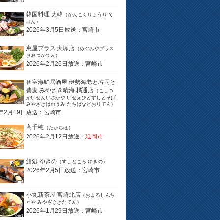
韓国料理 大韓
（かんこくりょうり て
はん）
2026年3月5日放送：宮崎市
恵屋プラス 大塚店
（めぐみやプラス
おおつかてん）
2026年2月26日放送：宮崎市
個室海鮮居酒屋 伊勢海老と寿司と
蕎麦 みやざき晴海 橘通店
（こしつ
かいせんいざかや いせえびとすしとそば
みやざきはれうみ たちばなどおりてん）
6年2月19日放送：宮崎市
高千穂
（たかちほ）
2026年2月12日放送：
延岡市
鮨処 ゆきの
（すしどころ ゆきの）
2026年2月5日放送：宮崎市
小丸新茶屋 宮崎北店
（おまるしんち
ゃや みやざききたてん）
2026年1月29日放送：宮崎市