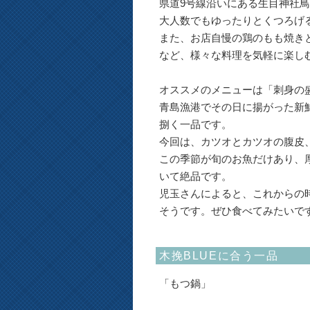
県道9号線沿いにある生目神社
大人数でもゆったりとくつろげ
また、お店自慢の鶏のもも焼き
など、様々な料理を気軽に楽し
オススメのメニューは「刺身の
青島漁港でその日に揚がった新
捌く一品です。
今回は、カツオとカツオの腹皮
この季節が旬のお魚だけあり、
いて絶品です。
児玉さんによると、これからの
そうです。ぜひ食べてみたいで
木挽BLUEに合う一品
「もつ鍋」