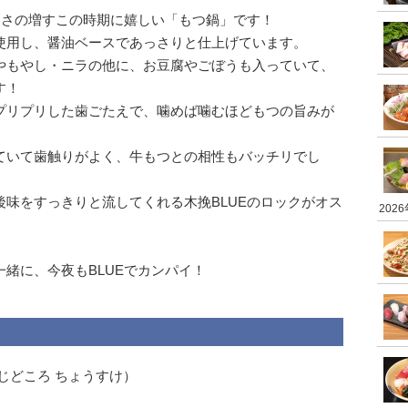
寒さの増すこの時期に嬉しい「もつ鍋」です！
使用し、醤油ベースであっさりと仕上げています。
やもやし・ニラの他に、お豆腐やごぼうも入っていて、
す！
プリプリした歯ごたえで、噛めば噛むほどもつの旨みが
ていて歯触りがよく、牛もつとの相性もバッチリでし
味をすっきりと流してくれる木挽BLUEのロックがオス
202
緒に、今夜もBLUEでカンパイ！
じどころ ちょうすけ）