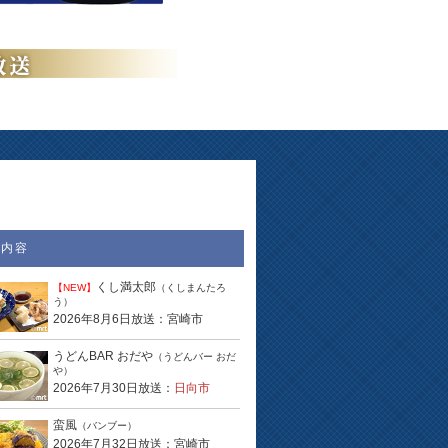
送内容
くし満太郎
【NEW】
（くしまんたろ
う）
2026年8月6日放送：宮崎市
うどんBAR おだや
（うどんバー おだ
や）
2026年7月30日放送：
日向市
蛮風
（バンブー）
2026年7月32日放送：宮崎市