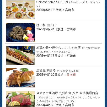
Chinese table SHISEN
（チャイニーズ テーブル シセ
ン）
2025年5月1日放送：宮崎市
はに和
（はにわ）
2025年4月24日放送：宮崎市
地鶏や肴や鰻やら ここちや本店
（じどりやさかな
やうなぎやら ここちやほんてん）
2025年4月17日放送：宮崎市
居酒屋 満まる
（いざかや まんまる）
2025年4月10日放送：
日向市
全席個室居酒屋 九州和食 八州 宮崎橘通西店
（ぜんせきこしついざかや きゅうしゅうわしょく はっしゅ
う みやざきたちばなどおりにしてん）
2025年4月3日放送：宮崎市