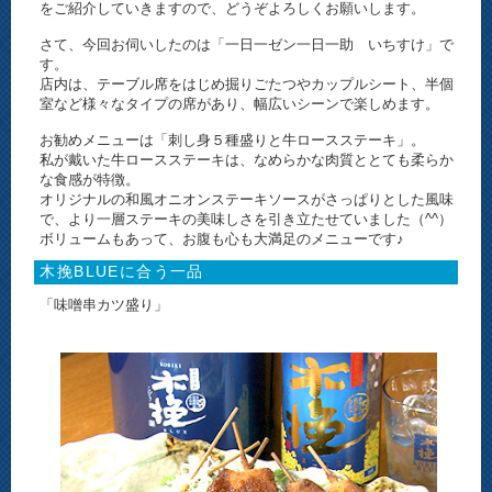
をご紹介していきますので、どうぞよろしくお願いします。
さて、今回お伺いしたのは「一日一ゼン一日一助 いちすけ」で
す。
店内は、テーブル席をはじめ掘りごたつやカップルシート、半個
室など様々なタイプの席があり、幅広いシーンで楽しめます。
お勧めメニューは「刺し身５種盛りと牛ロースステーキ」。
私が戴いた牛ロースステーキは、なめらかな肉質ととても柔らか
な食感が特徴。
オリジナルの和風オニオンステーキソースがさっぱりとした風味
で、より一層ステーキの美味しさを引き立たせていました（^^）
ボリュームもあって、お腹も心も大満足のメニューです♪
木挽BLUEに合う一品
「味噌串カツ盛り」