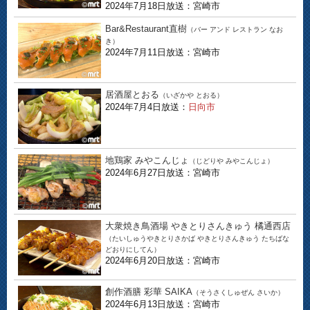
2024年7月18日放送：宮崎市
Bar&Restaurant直樹
（バー アンド レストラン なお
き）
2024年7月11日放送：宮崎市
居酒屋とおる
（いざかや とおる）
2024年7月4日放送：
日向市
地鶏家 みやこんじょ
（じどりや みやこんじょ）
2024年6月27日放送：宮崎市
大衆焼き鳥酒場 やきとりさんきゅう 橘通西店
（たいしゅうやきとりさかば やきとりさんきゅう たちばな
どおりにしてん）
2024年6月20日放送：宮崎市
創作酒膳 彩華 SAIKA
（そうさくしゅぜん さいか）
2024年6月13日放送：宮崎市