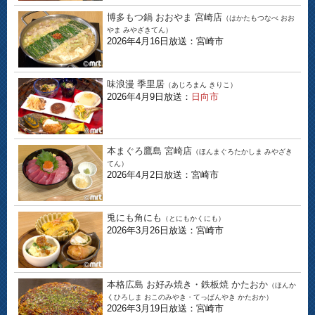
博多もつ鍋 おおやま 宮崎店
（はかたもつなべ おお
やま みやざきてん）
2026年4月16日放送：宮崎市
味浪漫 季里居
（あじろまん きりこ）
2026年4月9日放送：
日向市
本まぐろ鷹島 宮崎店
（ほんまぐろたかしま みやざき
てん）
2026年4月2日放送：宮崎市
兎にも角にも
（とにもかくにも）
2026年3月26日放送：宮崎市
本格広島 お好み焼き・鉄板焼 かたおか
（ほんか
くひろしま おこのみやき・てっぱんやき かたおか）
2026年3月19日放送：宮崎市