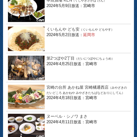
串焼酒場 KEN
（くしやきさかば けん）
2024年5月9日放送：宮崎市
くいもんや ども安
（くいもんや どもやす）
2024年5月2日放送：
延岡市
第2つぼや2丁目
（だいにつぼやにちょうめ）
2024年4月25日放送：宮崎市
宮崎の台所 あかね屋 宮崎橘通西店
（みやざきの
だいどころ あかねや みやざきたちばなどおりにしてん）
2024年4月18日放送：宮崎市
ヌーベル・シノワ まさ
2024年4月11日放送：宮崎市