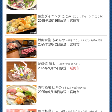
個室ダイニング こごみ
（こしつダイニング こごみ）
2025年10月9日放送：宮崎市
焼肉食堂 もめんや
（やきにくしょくどう もめんや）
2025年10月2日放送：宮崎市
炉端焼 源太
（ろばたやき げんた）
2025年9月25日放送：
延岡市
寿司酒場 ゆきの
（すしさかば ゆきの）
2025年9月18日放送：宮崎市
創作料理 わらい鶏
（そうさくりょうり わらいどり）