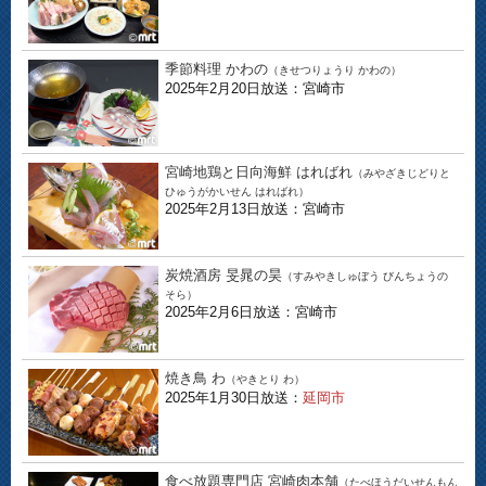
季節料理 かわの
（きせつりょうり かわの）
2025年2月20日放送：宮崎市
宮崎地鶏と日向海鮮 はればれ
（みやざきじどりと
ひゅうがかいせん はればれ）
2025年2月13日放送：宮崎市
炭焼酒房 旻晁の昊
（すみやきしゅぼう びんちょうの
そら）
2025年2月6日放送：宮崎市
焼き鳥 わ
（やきとり わ）
2025年1月30日放送：
延岡市
食べ放題専門店 宮崎肉本舗
（たべほうだいせんもん