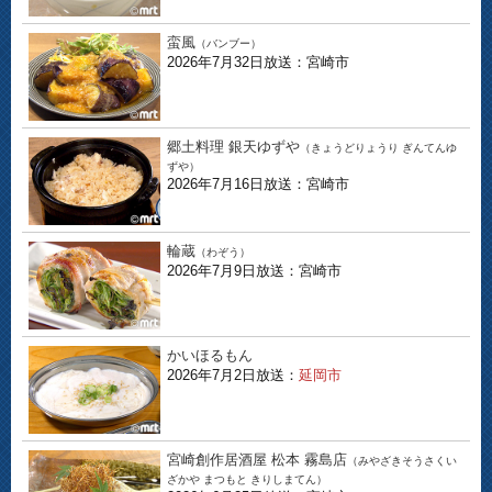
蛮風
（バンブー）
2026年7月32日放送：宮崎市
郷土料理 銀天ゆずや
（きょうどりょうり ぎんてんゆ
ずや）
2026年7月16日放送：宮崎市
輪蔵
（わぞう）
2026年7月9日放送：宮崎市
かいほるもん
2026年7月2日放送：
延岡市
宮崎創作居酒屋 松本 霧島店
（みやざきそうさくい
ざかや まつもと きりしまてん）