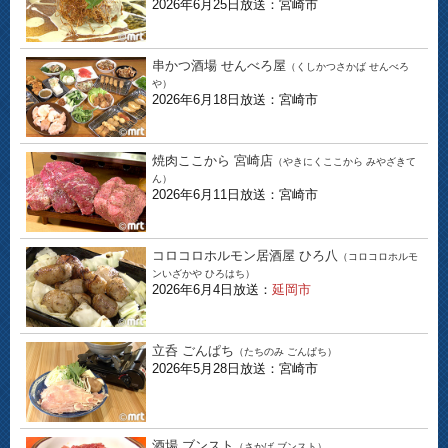
2026年6月25日放送：宮崎市
串かつ酒場 せんべろ屋
（くしかつさかば せんべろ
や）
2026年6月18日放送：宮崎市
焼肉ここから 宮崎店
（やきにくここから みやざきて
ん）
2026年6月11日放送：宮崎市
コロコロホルモン居酒屋 ひろ八
（コロコロホルモ
ンいざかや ひろはち）
2026年6月4日放送：
延岡市
立呑 ごんぱち
（たちのみ ごんぱち）
2026年5月28日放送：宮崎市
酒場 ブンスト
（さかば ブンスト）