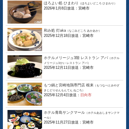
ほろよい処 ひまわり
（ほろよいどころ ひまわり）
2026年1月8日放送：宮崎市
和み処 灯aka
（なごみどころ あかあか）
2025年12月18日放送：宮崎市
ホテルメリージュ3階 レストラン アバ
（ホテル
メリージュ3かい レストラン アバ）
2025年12月11日放送：宮崎市
もつ鍋と宮崎地鶏専門店 根来
（もつなべとみやざ
きじどりせんもんてん ねごろ）
2025年12月4日放送：
日向市
ホテル青島サンクマール
（ホテルあおしまサンクマ
ール）
2025年11月27日放送：宮崎市