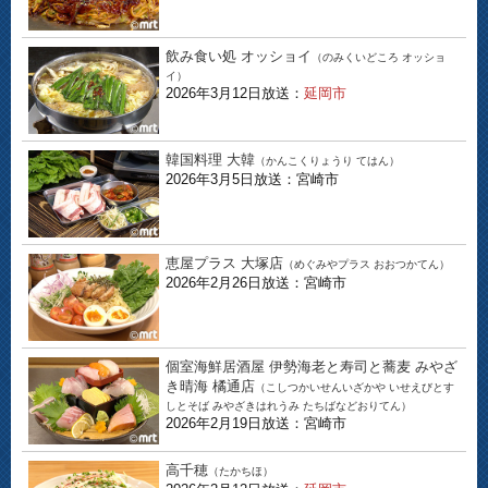
飲み食い処 オッショイ
（のみくいどころ オッショ
イ）
2026年3月12日放送：
延岡市
韓国料理 大韓
（かんこくりょうり てはん）
2026年3月5日放送：宮崎市
恵屋プラス 大塚店
（めぐみやプラス おおつかてん）
2026年2月26日放送：宮崎市
個室海鮮居酒屋 伊勢海老と寿司と蕎麦 みやざ
き晴海 橘通店
（こしつかいせんいざかや いせえびとす
しとそば みやざきはれうみ たちばなどおりてん）
2026年2月19日放送：宮崎市
高千穂
（たかちほ）