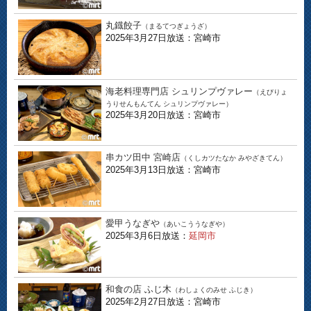
丸鐡餃子
（まるてつぎょうざ）
2025年3月27日放送：宮崎市
海老料理専門店 シュリンプヴァレー
（えびりょ
うりせんもんてん シュリンプヴァレー）
2025年3月20日放送：宮崎市
串カツ田中 宮崎店
（くしカツたなか みやざきてん）
2025年3月13日放送：宮崎市
愛甲うなぎや
（あいこううなぎや）
2025年3月6日放送：
延岡市
和食の店 ふじ木
（わしょくのみせ ふじき）
2025年2月27日放送：宮崎市