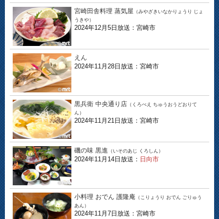
宮崎田舎料理 蒸気屋
（みやざきいなかりょうり じょ
うきや）
2024年12月5日放送：宮崎市
えん
2024年11月28日放送：宮崎市
黒兵衛 中央通り店
（くろべえ ちゅうおうどおりて
ん）
2024年11月21日放送：宮崎市
磯の味 黒進
（いそのあじ くろしん）
2024年11月14日放送：
日向市
小料理 おでん 護隆庵
（こりょうり おでん ごりゅう
あん）
2024年11月7日放送：宮崎市