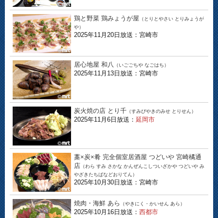
鶏と野菜 鶏みょうが屋
（とりとやさい とりみょうが
や）
2025年11月20日放送：宮崎市
居心地屋 和八
（いごごちや なごはち）
2025年11月13日放送：宮崎市
炭火焼の店 とり千
（すみびやきのみせ とりせん）
2025年11月6日放送：
延岡市
藁×炭×肴 完全個室居酒屋 つどいや 宮崎橘通
店
（わら すみ さかな かんぜんこしついざかや つどいや み
やざきたちばなどおりてん）
2025年10月30日放送：宮崎市
焼肉・海鮮 あら
（やきにく・かいせん あら）
2025年10月16日放送：
西都市