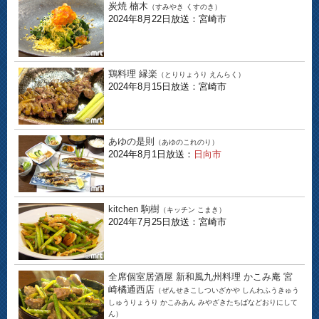
炭焼 楠木
（すみやき くすのき）
2024年8月22日放送：宮崎市
鶏料理 縁楽
（とりりょうり えんらく）
2024年8月15日放送：宮崎市
あゆの是則
（あゆのこれのり）
2024年8月1日放送：
日向市
kitchen 駒樹
（キッチン こまき）
2024年7月25日放送：宮崎市
全席個室居酒屋 新和風九州料理 かこみ庵 宮
崎橘通西店
（ぜんせきこしついざかや しんわふうきゅう
しゅうりょうり かこみあん みやざきたちばなどおりにして
ん）