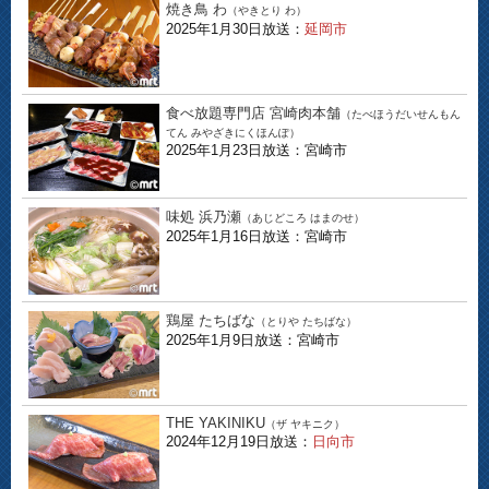
焼き鳥 わ
（やきとり わ）
2025年1月30日放送：
延岡市
食べ放題専門店 宮崎肉本舗
（たべほうだいせんもん
てん みやざきにくほんぽ）
2025年1月23日放送：宮崎市
味処 浜乃瀬
（あじどころ はまのせ）
2025年1月16日放送：宮崎市
鶏屋 たちばな
（とりや たちばな）
2025年1月9日放送：宮崎市
THE YAKINIKU
（ザ ヤキニク）
2024年12月19日放送：
日向市