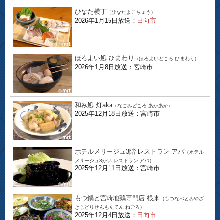
ひなた横丁
（ひなたよこちょう）
2026年1月15日放送：
日向市
ほろよい処 ひまわり
（ほろよいどころ ひまわり）
2026年1月8日放送：宮崎市
和み処 灯aka
（なごみどころ あかあか）
2025年12月18日放送：宮崎市
ホテルメリージュ3階 レストラン アバ
（ホテル
メリージュ3かい レストラン アバ）
2025年12月11日放送：宮崎市
もつ鍋と宮崎地鶏専門店 根来
（もつなべとみやざ
きじどりせんもんてん ねごろ）
2025年12月4日放送：
日向市