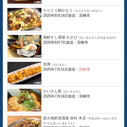
ちりとり鍋かなう
（ちりとりなべかなう）
2025年8月14日放送：宮崎市
海鮮すし酒場 わさび
（かいせんすしさかば わさび）
2025年8月7日放送：宮崎市
笑満
（えんまん）
2025年7月31日放送：
日向市
かいさん家
（かいさんち）
2025年7月24日放送：宮崎市
炭火海鮮居酒屋 炎柱 本店
（すみびかいせんいざか
や えんばしら ほんてん）