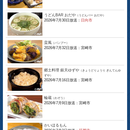
うどんBAR おだや
（うどんバー おだや）
2026年7月30日放送：
日向市
蛮風
（バンブー）
2026年7月32日放送：宮崎市
郷土料理 銀天ゆずや
（きょうどりょうり ぎんてんゆ
ずや）
2026年7月16日放送：宮崎市
輪蔵
（わぞう）
2026年7月9日放送：宮崎市
かいほるもん