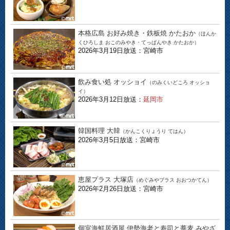
本格広島 お好み焼き・鉄板焼 かたおか
（ほんか
くひろしま おこのみやき・てっぱんやき かたおか）
2026年3月19日放送：宮崎市
飲み食い処 オッショイ
（のみくいどころ オッショ
イ）
2026年3月12日放送：
延岡市
韓国料理 大韓
（かんこくりょうり てはん）
2026年3月5日放送：宮崎市
恵屋プラス 大塚店
（めぐみやプラス おおつかてん）
2026年2月26日放送：宮崎市
個室海鮮居酒屋 伊勢海老と寿司と蕎麦 みやざ