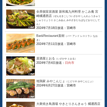
全席個室居酒屋 新和風九州料理 かこみ庵 宮
崎橘通西店
（ぜんせきこしついざかや しんわふうきゅう
しゅうりょうり かこみあん みやざきたちばなどおりにして
ん）
2024年7月18日放送：宮崎市
Bar&Restaurant直樹
（バー アンド レストラン なお
き）
2024年7月11日放送：宮崎市
居酒屋とおる
（いざかや とおる）
2024年7月4日放送：
日向市
地鶏家 みやこんじょ
（じどりや みやこんじょ）
2024年6月27日放送：宮崎市
大衆焼き鳥酒場 やきとりさんきゅう 橘通西店