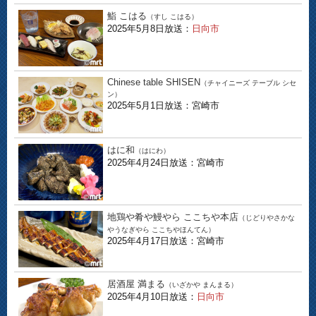
鮨 こはる
（すし こはる）
2025年5月8日放送：
日向市
Chinese table SHISEN
（チャイニーズ テーブル シセ
ン）
2025年5月1日放送：宮崎市
はに和
（はにわ）
2025年4月24日放送：宮崎市
地鶏や肴や鰻やら ここちや本店
（じどりやさかな
やうなぎやら ここちやほんてん）
2025年4月17日放送：宮崎市
居酒屋 満まる
（いざかや まんまる）
2025年4月10日放送：
日向市