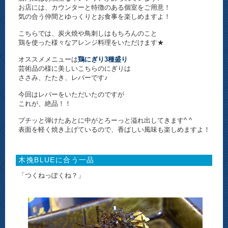
お店には、カウンターと特徴のある個室をご用意！
気の合う仲間とゆっくりとお食事を楽しめますよ！
こちらでは、炭火焼や鳥刺しはもちろんのこと
鶏を使った様々なアレンジ料理をいただけます★
オススメメニューは
鶏にぎり3種盛り
芸術品の様に美しいこちらのにぎりは
ささみ、たたき、レバーです♪
今回はレバーをいただいたのですが
これが、絶品！！
プチッと弾けたあとに中がとろーっと溢れ出してきます^ ^
表面を軽く焼き上げているので、香ばしい風味も楽しめますよ！
木挽BLUEに合う一品
「つくねっぽくね？」