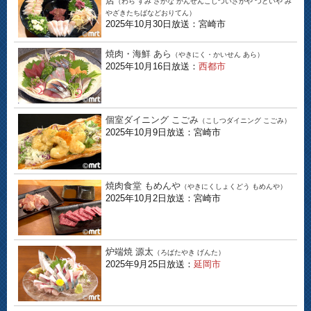
店
（わら すみ さかな かんぜんこしついざかや つどいや み
やざきたちばなどおりてん）
2025年10月30日放送：宮崎市
焼肉・海鮮 あら
（やきにく・かいせん あら）
2025年10月16日放送：
西都市
個室ダイニング こごみ
（こしつダイニング こごみ）
2025年10月9日放送：宮崎市
焼肉食堂 もめんや
（やきにくしょくどう もめんや）
2025年10月2日放送：宮崎市
炉端焼 源太
（ろばたやき げんた）
2025年9月25日放送：
延岡市