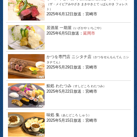
（ザ・メイビアみやざき まきやきとてっぱんやき フォレス
ト）
2025年6月12日放送：宮崎市
居酒屋 一期屋
（いざかや いちごや）
2025年6月5日放送：
延岡市
かつを専門店 ニシタチ店
（かつをせんもんてん ニシ
タチてん）
2025年5月29日放送：宮崎市
鮨処 わたつみ
（すしどころ わたつみ）
2025年5月22日放送：宮崎市
味処 集
（あじどころ しゅう）
2025年5月15日放送：宮崎市