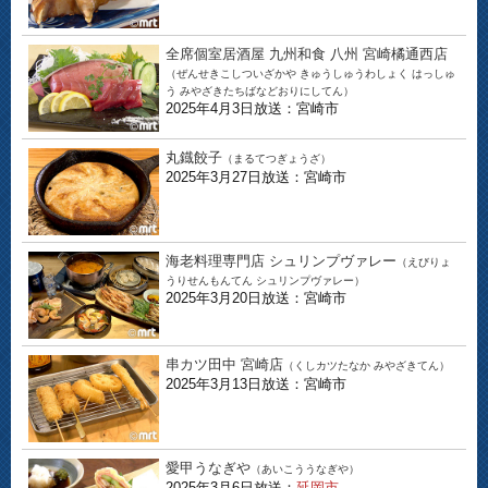
全席個室居酒屋 九州和食 八州 宮崎橘通西店
（ぜんせきこしついざかや きゅうしゅうわしょく はっしゅ
う みやざきたちばなどおりにしてん）
2025年4月3日放送：宮崎市
丸鐡餃子
（まるてつぎょうざ）
2025年3月27日放送：宮崎市
海老料理専門店 シュリンプヴァレー
（えびりょ
うりせんもんてん シュリンプヴァレー）
2025年3月20日放送：宮崎市
串カツ田中 宮崎店
（くしカツたなか みやざきてん）
2025年3月13日放送：宮崎市
愛甲うなぎや
（あいこううなぎや）
2025年3月6日放送：
延岡市