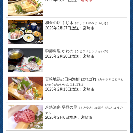
和食の店 ふじ木
（わしょくのみせ ふじき）
2025年2月27日放送：宮崎市
季節料理 かわの
（きせつりょうり かわの）
2025年2月20日放送：宮崎市
宮崎地鶏と日向海鮮 はればれ
（みやざきじどりと
ひゅうがかいせん はればれ）
2025年2月13日放送：宮崎市
炭焼酒房 旻晁の昊
（すみやきしゅぼう びんちょうの
そら）
2025年2月6日放送：宮崎市