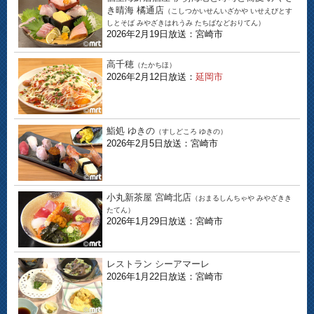
き晴海 橘通店
（こしつかいせんいざかや いせえびとす
しとそば みやざきはれうみ たちばなどおりてん）
2026年2月19日放送：宮崎市
高千穂
（たかちほ）
2026年2月12日放送：
延岡市
鮨処 ゆきの
（すしどころ ゆきの）
2026年2月5日放送：宮崎市
小丸新茶屋 宮崎北店
（おまるしんちゃや みやざきき
たてん）
2026年1月29日放送：宮崎市
レストラン シーアマーレ
2026年1月22日放送：宮崎市