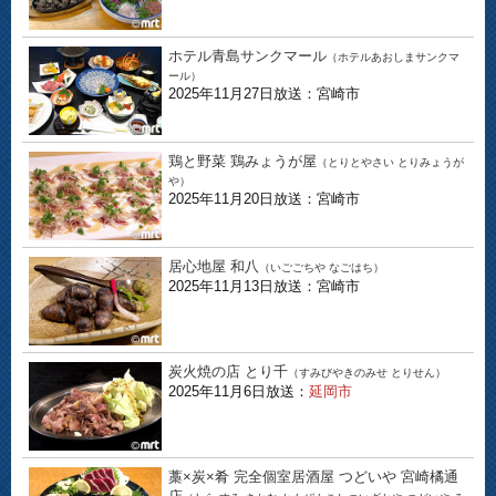
ホテル青島サンクマール
（ホテルあおしまサンクマ
ール）
2025年11月27日放送：宮崎市
鶏と野菜 鶏みょうが屋
（とりとやさい とりみょうが
や）
2025年11月20日放送：宮崎市
居心地屋 和八
（いごごちや なごはち）
2025年11月13日放送：宮崎市
炭火焼の店 とり千
（すみびやきのみせ とりせん）
2025年11月6日放送：
延岡市
藁×炭×肴 完全個室居酒屋 つどいや 宮崎橘通