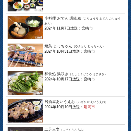
小料理 おでん 護隆庵
（こりょうり おでん ごりゅう
あん）
2024年11月7日放送：宮崎市
焼鳥 じっちゃん
（やきとり じっちゃん）
2024年10月31日放送：宮崎市
和食処 浜咲き
（わしょくどころ はまさき）
2024年10月17日放送：宮崎市
居酒屋あいうえお
（いざかや あいうえお）
2024年10月10日放送：
延岡市
二足三文
（にそくさんもん）