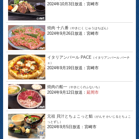
2024年10月3日放送：宮崎市
焼肉 十八番
（やきにく じゅうはちばん）
2024年9月26日放送：宮崎市
イタリアンバール PACE
（イタリアンバール パーチ
ェ）
2024年9月19日放送：宮崎市
焼肉の船一
（やきにくのふないち）
2024年9月12日放送：
延岡市
元祖 貝汁とちょこっと鮨
（がんそ かいじるとちょこ
っとずし）
2024年9月5日放送：宮崎市