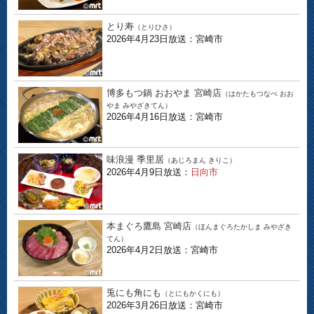
とり寿
（とりひさ）
2026年4月23日放送：宮崎市
博多もつ鍋 おおやま 宮崎店
（はかたもつなべ おお
やま みやざきてん）
2026年4月16日放送：宮崎市
味浪漫 季里居
（あじろまん きりこ）
2026年4月9日放送：
日向市
本まぐろ鷹島 宮崎店
（ほんまぐろたかしま みやざき
てん）
2026年4月2日放送：宮崎市
兎にも角にも
（とにもかくにも）
2026年3月26日放送：宮崎市