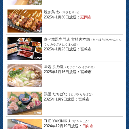
焼き鳥 わ
（やきとり わ）
2025年1月30日放送：
延岡市
食べ放題専門店 宮崎肉本舗
（たべほうだいせんもん
てん みやざきにくほんぽ）
2025年1月23日放送：宮崎市
味処 浜乃瀬
（あじどころ はまのせ）
2025年1月16日放送：宮崎市
鶏屋 たちばな
（とりや たちばな）
2025年1月9日放送：宮崎市
THE YAKINIKU
（ザ ヤキニク）
2024年12月19日放送：
日向市