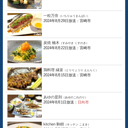
一粒万倍
（いちりゅうまんばい）
2024年8月29日放送：宮崎市
炭焼 楠木
（すみやき くすのき）
2024年8月22日放送：宮崎市
鶏料理 縁楽
（とりりょうり えんらく）
2024年8月15日放送：宮崎市
あゆの是則
（あゆのこれのり）
2024年8月1日放送：
日向市
kitchen 駒樹
（キッチン こまき）