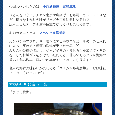
今回お伺いしたのは、
小丸新茶屋 宮崎北店
うどんを中心に、チキン南蛮や唐揚げ、お寿司、カレーライスな
ど、様々な手作りの味がリーズナブルに楽しめるお店。
広々としたテーブル席や個室でゆっくりと楽しめます。
お勧めメニューは、
スペシャル海鮮丼
カンパチやマグロ、サーモンにエビやウニなど、その日の仕入れ
によって変わる７種類の海鮮が乗った一品（^^）
みりんや砂糖のほかに、ジャガイモのすりおろしを加えてとろみ
を出した特製ダレをかけていただくと、甘みのあるタレが海鮮の
旨みを包み込み、口の中が幸せでいっぱいになります♪
色々な海鮮の味わいが楽しめる「スペシャル海鮮丼」、ぜひ味わ
ってみてください（^^）
木挽BLUEに合う一品
「まぐろ軟骨」