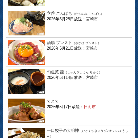
立呑 ごんぱち
（たちのみ ごんぱち）
2026年5月28日放送：宮崎市
酒場 ブンスト
（さかば ブンスト）
2026年5月21日放送：宮崎市
旬魚苑 龍
（しゅんぎょえん りゅう）
2026年5月14日放送：宮崎市
てとて
2026年5月7日放送：
日向市
一口餃子の大明神
（ひとくちぎょうざのだいみょうじ
ん）