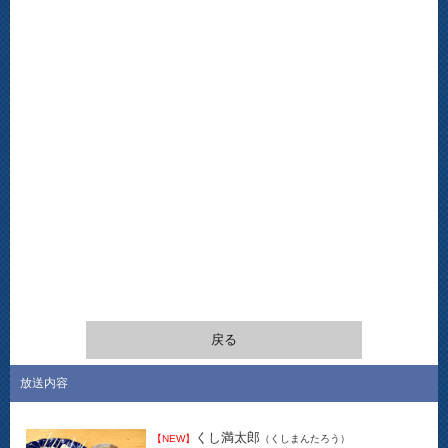
戻る
放送内容
くし満太郎
【NEW】
（くしまんたろう）