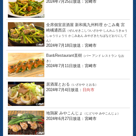
2024年7月25日放送：宮崎市
全席個室居酒屋 新和風九州料理 かこみ庵 宮
崎橘通西店
（ぜんせきこしついざかや しんわふうきゅう
しゅうりょうり かこみあん みやざきたちばなどおりにして
ん）
2024年7月18日放送：宮崎市
Bar&Restaurant直樹
（バー アンド レストラン なお
き）
2024年7月11日放送：宮崎市
居酒屋とおる
（いざかや とおる）
2024年7月4日放送：
日向市
地鶏家 みやこんじょ
（じどりや みやこんじょ）
2024年6月27日放送：宮崎市