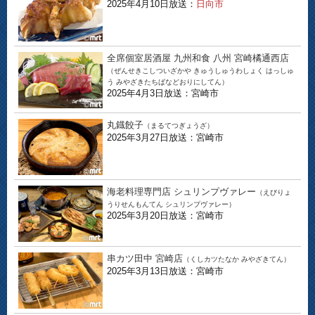
2025年4月10日放送：
日向市
全席個室居酒屋 九州和食 八州 宮崎橘通西店
（ぜんせきこしついざかや きゅうしゅうわしょく はっしゅ
う みやざきたちばなどおりにしてん）
2025年4月3日放送：宮崎市
丸鐡餃子
（まるてつぎょうざ）
2025年3月27日放送：宮崎市
海老料理専門店 シュリンプヴァレー
（えびりょ
うりせんもんてん シュリンプヴァレー）
2025年3月20日放送：宮崎市
串カツ田中 宮崎店
（くしカツたなか みやざきてん）
2025年3月13日放送：宮崎市