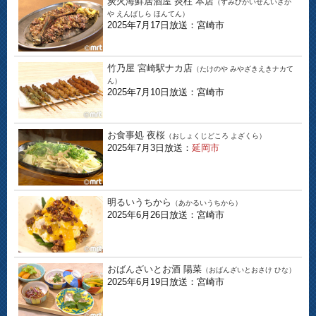
炭火海鮮居酒屋 炎柱 本店
（すみびかいせんいざか
や えんばしら ほんてん）
2025年7月17日放送：宮崎市
竹乃屋 宮崎駅ナカ店
（たけのや みやざきえきナカて
ん）
2025年7月10日放送：宮崎市
お食事処 夜桜
（おしょくじどころ よざくら）
2025年7月3日放送：
延岡市
明るいうちから
（あかるいうちから）
2025年6月26日放送：宮崎市
おばんざいとお酒 陽菜
（おばんざいとおさけ ひな）
2025年6月19日放送：宮崎市