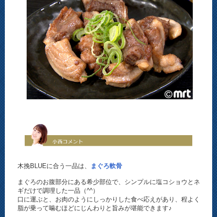
木挽BLUEに合う一品は、
まぐろ軟骨
まぐろのお腹部分にある希少部位で、シンプルに塩コショウとネ
ギだけで調理した一品（^^）
口に運ぶと、お肉のようにしっかりした食べ応えがあり、程よく
脂が乗って噛むほどにじんわりと旨みが堪能できます♪