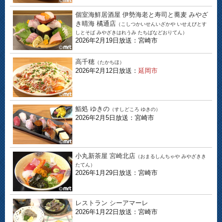
個室海鮮居酒屋 伊勢海老と寿司と蕎麦 みやざ
き晴海 橘通店
（こしつかいせんいざかや いせえびとす
しとそば みやざきはれうみ たちばなどおりてん）
2026年2月19日放送：宮崎市
高千穂
（たかちほ）
2026年2月12日放送：
延岡市
鮨処 ゆきの
（すしどころ ゆきの）
2026年2月5日放送：宮崎市
小丸新茶屋 宮崎北店
（おまるしんちゃや みやざきき
たてん）
2026年1月29日放送：宮崎市
レストラン シーアマーレ
2026年1月22日放送：宮崎市