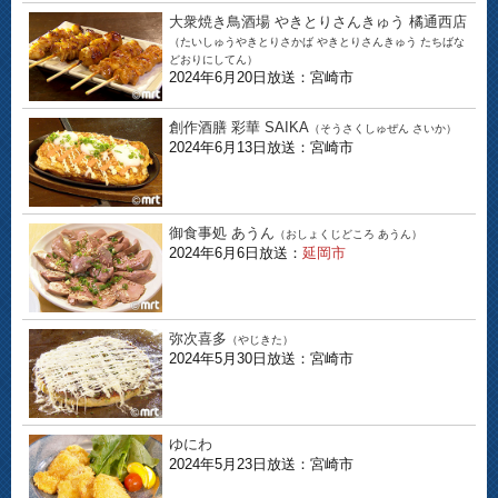
大衆焼き鳥酒場 やきとりさんきゅう 橘通西店
（たいしゅうやきとりさかば やきとりさんきゅう たちばな
どおりにしてん）
2024年6月20日放送：宮崎市
創作酒膳 彩華 SAIKA
（そうさくしゅぜん さいか）
2024年6月13日放送：宮崎市
御食事処 あうん
（おしょくじどころ あうん）
2024年6月6日放送：
延岡市
弥次喜多
（やじきた）
2024年5月30日放送：宮崎市
ゆにわ
2024年5月23日放送：宮崎市