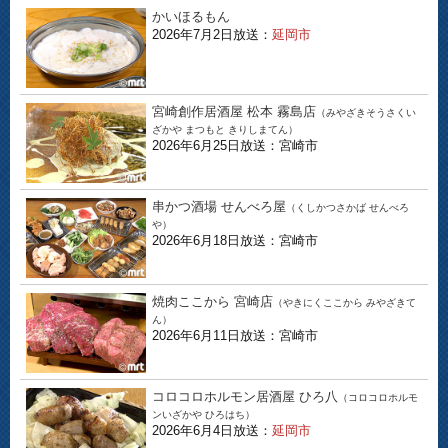
かいほるもん
2026年7月2日放送：
延岡市
宮崎創作居酒屋 松本 霧島店
（みやざきそうさくい
ざかや まつもと きりしまてん）
2026年6月25日放送：宮崎市
串かつ酒場 せんべろ屋
（くしかつさかば せんべろ
や）
2026年6月18日放送：宮崎市
焼肉ここから 宮崎店
（やきにくここから みやざきて
ん）
2026年6月11日放送：宮崎市
コロコロホルモン居酒屋 ひろ八
（コロコロホルモ
ンいざかや ひろはち）
2026年6月4日放送：
延岡市