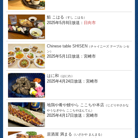
鮨 こはる
（すし こはる）
2025年5月8日放送：
日向市
Chinese table SHISEN
（チャイニーズ テーブル シセ
ン）
2025年5月1日放送：宮崎市
はに和
（はにわ）
2025年4月24日放送：宮崎市
地鶏や肴や鰻やら ここちや本店
（じどりやさかな
やうなぎやら ここちやほんてん）
2025年4月17日放送：宮崎市
居酒屋 満まる
（いざかや まんまる）