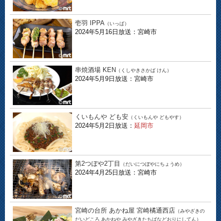
壱羽 IPPA
（いっぱ）
2024年5月16日放送：宮崎市
串焼酒場 KEN
（くしやきさかば けん）
2024年5月9日放送：宮崎市
くいもんや ども安
（くいもんや どもやす）
2024年5月2日放送：
延岡市
第2つぼや2丁目
（だいにつぼやにちょうめ）
2024年4月25日放送：宮崎市
宮崎の台所 あかね屋 宮崎橘通西店
（みやざきの
だいどころ あかねや みやざきたちばなどおりにしてん）