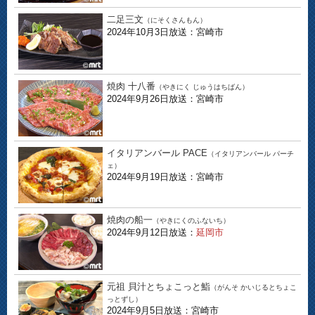
二足三文
（にそくさんもん）
2024年10月3日放送：宮崎市
焼肉 十八番
（やきにく じゅうはちばん）
2024年9月26日放送：宮崎市
イタリアンバール PACE
（イタリアンバール パーチ
ェ）
2024年9月19日放送：宮崎市
焼肉の船一
（やきにくのふないち）
2024年9月12日放送：
延岡市
元祖 貝汁とちょこっと鮨
（がんそ かいじるとちょこ
っとずし）
2024年9月5日放送：宮崎市