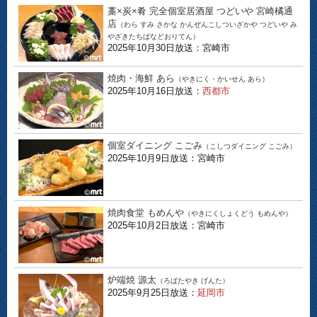
藁×炭×肴 完全個室居酒屋 つどいや 宮崎橘通
店
（わら すみ さかな かんぜんこしついざかや つどいや み
やざきたちばなどおりてん）
2025年10月30日放送：宮崎市
焼肉・海鮮 あら
（やきにく・かいせん あら）
2025年10月16日放送：
西都市
個室ダイニング こごみ
（こしつダイニング こごみ）
2025年10月9日放送：宮崎市
焼肉食堂 もめんや
（やきにくしょくどう もめんや）
2025年10月2日放送：宮崎市
炉端焼 源太
（ろばたやき げんた）
2025年9月25日放送：
延岡市