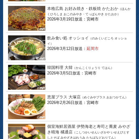
本格広島 お好み焼き・鉄板焼 かたおか
（ほんか
くひろしま おこのみやき・てっぱんやき かたおか）
2026年3月19日放送：宮崎市
飲み食い処 オッショイ
（のみくいどころ オッショ
イ）
2026年3月12日放送：
延岡市
韓国料理 大韓
（かんこくりょうり てはん）
2026年3月5日放送：宮崎市
恵屋プラス 大塚店
（めぐみやプラス おおつかてん）
2026年2月26日放送：宮崎市
個室海鮮居酒屋 伊勢海老と寿司と蕎麦 みやざ
き晴海 橘通店
（こしつかいせんいざかや いせえびとす
しとそば みやざきはれうみ たちばなどおりてん）