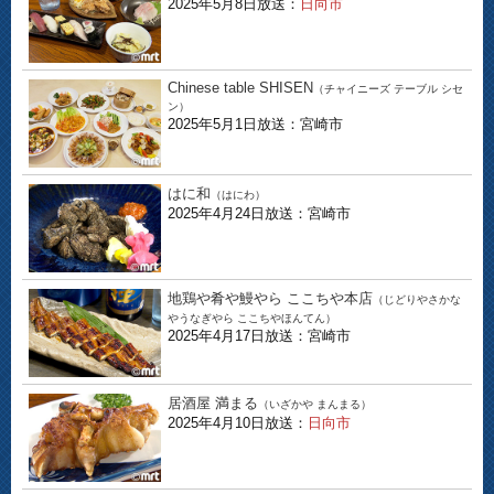
2025年5月8日放送：
日向市
Chinese table SHISEN
（チャイニーズ テーブル シセ
ン）
2025年5月1日放送：宮崎市
はに和
（はにわ）
2025年4月24日放送：宮崎市
地鶏や肴や鰻やら ここちや本店
（じどりやさかな
やうなぎやら ここちやほんてん）
2025年4月17日放送：宮崎市
居酒屋 満まる
（いざかや まんまる）
2025年4月10日放送：
日向市