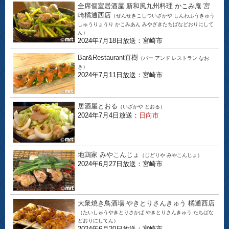
全席個室居酒屋 新和風九州料理 かこみ庵 宮
崎橘通西店
（ぜんせきこしついざかや しんわふうきゅう
しゅうりょうり かこみあん みやざきたちばなどおりにして
ん）
2024年7月18日放送：宮崎市
Bar&Restaurant直樹
（バー アンド レストラン なお
き）
2024年7月11日放送：宮崎市
居酒屋とおる
（いざかや とおる）
2024年7月4日放送：
日向市
地鶏家 みやこんじょ
（じどりや みやこんじょ）
2024年6月27日放送：宮崎市
大衆焼き鳥酒場 やきとりさんきゅう 橘通西店
（たいしゅうやきとりさかば やきとりさんきゅう たちばな
どおりにしてん）
2024年6月20日放送：宮崎市