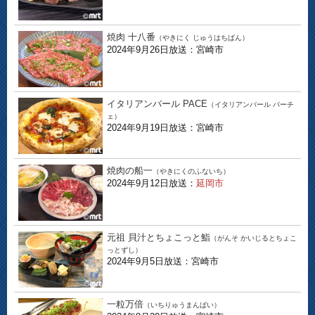
焼肉 十八番
（やきにく じゅうはちばん）
2024年9月26日放送：宮崎市
イタリアンバール PACE
（イタリアンバール パーチ
ェ）
2024年9月19日放送：宮崎市
焼肉の船一
（やきにくのふないち）
2024年9月12日放送：
延岡市
元祖 貝汁とちょこっと鮨
（がんそ かいじるとちょこ
っとずし）
2024年9月5日放送：宮崎市
一粒万倍
（いちりゅうまんばい）