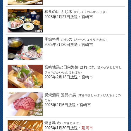
和食の店 ふじ木
（わしょくのみせ ふじき）
2025年2月27日放送：宮崎市
季節料理 かわの
（きせつりょうり かわの）
2025年2月20日放送：宮崎市
宮崎地鶏と日向海鮮 はればれ
（みやざきじどりと
ひゅうがかいせん はればれ）
2025年2月13日放送：宮崎市
炭焼酒房 旻晁の昊
（すみやきしゅぼう びんちょうの
そら）
2025年2月6日放送：宮崎市
焼き鳥 わ
（やきとり わ）
2025年1月30日放送：
延岡市