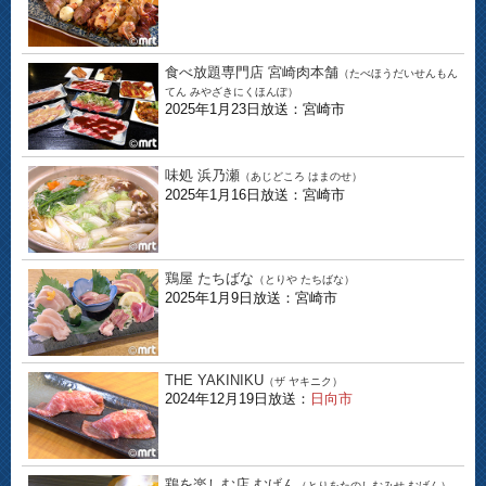
食べ放題専門店 宮崎肉本舗
（たべほうだいせんもん
てん みやざきにくほんぽ）
2025年1月23日放送：宮崎市
味処 浜乃瀬
（あじどころ はまのせ）
2025年1月16日放送：宮崎市
鶏屋 たちばな
（とりや たちばな）
2025年1月9日放送：宮崎市
THE YAKINIKU
（ザ ヤキニク）
2024年12月19日放送：
日向市
鶏を楽しむ店 むげん
（とりをたのしむみせ むげん）