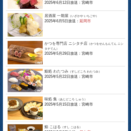
2025年6月12日放送：宮崎市
居酒屋 一期屋
（いざかや いちごや）
2025年6月5日放送：
延岡市
かつを専門店 ニシタチ店
（かつをせんもんてん ニシ
タチてん）
2025年5月29日放送：宮崎市
鮨処 わたつみ
（すしどころ わたつみ）
2025年5月22日放送：宮崎市
味処 集
（あじどころ しゅう）
2025年5月15日放送：宮崎市
鮨 こはる
（すし こはる）