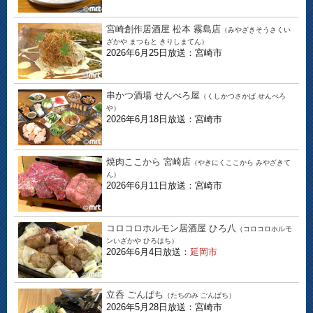
宮崎創作居酒屋 松本 霧島店
（みやざきそうさくい
ざかや まつもと きりしまてん）
2026年6月25日放送：宮崎市
串かつ酒場 せんべろ屋
（くしかつさかば せんべろ
や）
2026年6月18日放送：宮崎市
焼肉ここから 宮崎店
（やきにくここから みやざきて
ん）
2026年6月11日放送：宮崎市
コロコロホルモン居酒屋 ひろ八
（コロコロホルモ
ンいざかや ひろはち）
2026年6月4日放送：
延岡市
立呑 ごんぱち
（たちのみ ごんぱち）
2026年5月28日放送：宮崎市