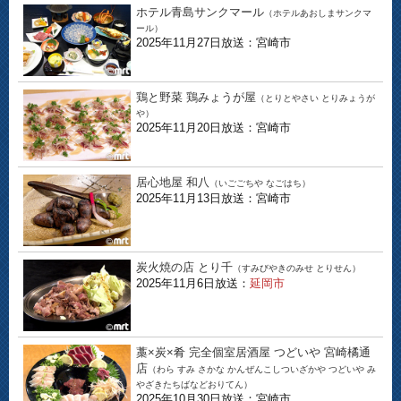
ホテル青島サンクマール
（ホテルあおしまサンクマ
ール）
2025年11月27日放送：宮崎市
鶏と野菜 鶏みょうが屋
（とりとやさい とりみょうが
や）
2025年11月20日放送：宮崎市
居心地屋 和八
（いごごちや なごはち）
2025年11月13日放送：宮崎市
炭火焼の店 とり千
（すみびやきのみせ とりせん）
2025年11月6日放送：
延岡市
藁×炭×肴 完全個室居酒屋 つどいや 宮崎橘通
店
（わら すみ さかな かんぜんこしついざかや つどいや み
やざきたちばなどおりてん）
2025年10月30日放送：宮崎市