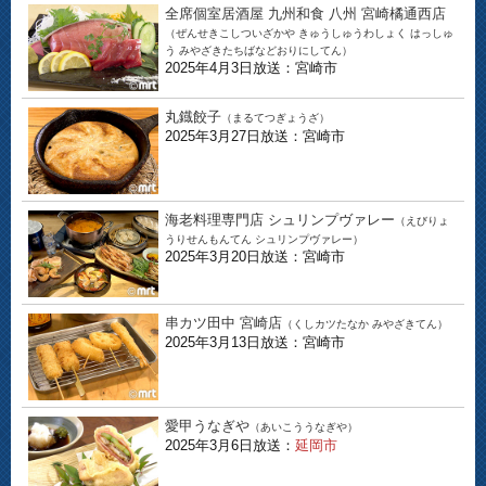
全席個室居酒屋 九州和食 八州 宮崎橘通西店
（ぜんせきこしついざかや きゅうしゅうわしょく はっしゅ
う みやざきたちばなどおりにしてん）
2025年4月3日放送：宮崎市
丸鐡餃子
（まるてつぎょうざ）
2025年3月27日放送：宮崎市
海老料理専門店 シュリンプヴァレー
（えびりょ
うりせんもんてん シュリンプヴァレー）
2025年3月20日放送：宮崎市
串カツ田中 宮崎店
（くしカツたなか みやざきてん）
2025年3月13日放送：宮崎市
愛甲うなぎや
（あいこううなぎや）
2025年3月6日放送：
延岡市