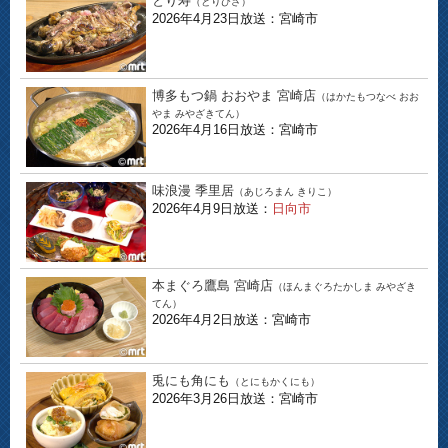
とり寿
（とりひさ）
2026年4月23日放送：宮崎市
博多もつ鍋 おおやま 宮崎店
（はかたもつなべ おお
やま みやざきてん）
2026年4月16日放送：宮崎市
味浪漫 季里居
（あじろまん きりこ）
2026年4月9日放送：
日向市
本まぐろ鷹島 宮崎店
（ほんまぐろたかしま みやざき
てん）
2026年4月2日放送：宮崎市
兎にも角にも
（とにもかくにも）
2026年3月26日放送：宮崎市