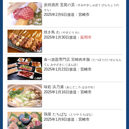
炭焼酒房 旻晁の昊
（すみやきしゅぼう びんちょうの
そら）
2025年2月6日放送：宮崎市
焼き鳥 わ
（やきとり わ）
2025年1月30日放送：
延岡市
食べ放題専門店 宮崎肉本舗
（たべほうだいせんもん
てん みやざきにくほんぽ）
2025年1月23日放送：宮崎市
味処 浜乃瀬
（あじどころ はまのせ）
2025年1月16日放送：宮崎市
鶏屋 たちばな
（とりや たちばな）
2025年1月9日放送：宮崎市