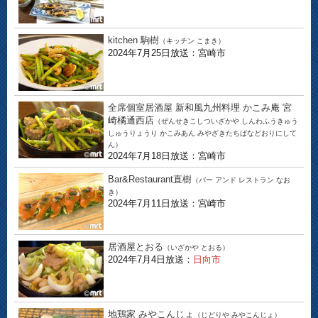
kitchen 駒樹
（キッチン こまき）
2024年7月25日放送：宮崎市
全席個室居酒屋 新和風九州料理 かこみ庵 宮
崎橘通西店
（ぜんせきこしついざかや しんわふうきゅう
しゅうりょうり かこみあん みやざきたちばなどおりにして
ん）
2024年7月18日放送：宮崎市
Bar&Restaurant直樹
（バー アンド レストラン なお
き）
2024年7月11日放送：宮崎市
居酒屋とおる
（いざかや とおる）
2024年7月4日放送：
日向市
地鶏家 みやこんじょ
（じどりや みやこんじょ）