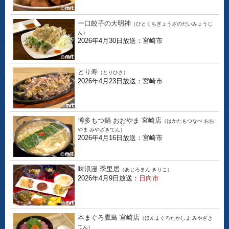
一口餃子の大明神
（ひとくちぎょうざのだいみょうじ
ん）
2026年4月30日放送：宮崎市
とり寿
（とりひさ）
2026年4月23日放送：宮崎市
博多もつ鍋 おおやま 宮崎店
（はかたもつなべ おお
やま みやざきてん）
2026年4月16日放送：宮崎市
味浪漫 季里居
（あじろまん きりこ）
2026年4月9日放送：
日向市
本まぐろ鷹島 宮崎店
（ほんまぐろたかしま みやざき
てん）