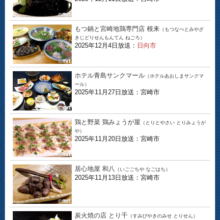
もつ鍋と宮崎地鶏専門店 根来
（もつなべとみやざ
きじどりせんもんてん ねごろ）
2025年12月4日放送：
日向市
ホテル青島サンクマール
（ホテルあおしまサンクマ
ール）
2025年11月27日放送：宮崎市
鶏と野菜 鶏みょうが屋
（とりとやさい とりみょうが
や）
2025年11月20日放送：宮崎市
居心地屋 和八
（いごごちや なごはち）
2025年11月13日放送：宮崎市
炭火焼の店 とり千
（すみびやきのみせ とりせん）