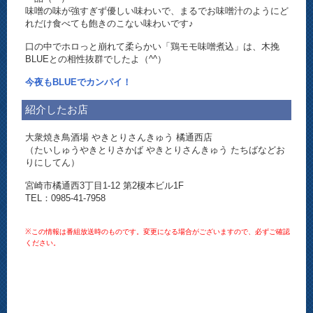
味噌の味が強すぎず優しい味わいで、まるでお味噌汁のようにど
れだけ食べても飽きのこない味わいです♪
口の中でホロっと崩れて柔らかい「鶏モモ味噌煮込」は、木挽
BLUEとの相性抜群でしたよ（^^）
今夜もBLUEでカンパイ！
紹介したお店
大衆焼き鳥酒場 やきとりさんきゅう 橘通西店
（たいしゅうやきとりさかば やきとりさんきゅう たちばなどお
りにしてん）
宮崎市橘通西3丁目1-12 第2榎本ビル1F
TEL：0985-41-7958
※この情報は番組放送時のものです。変更になる場合がございますので、必ずご確認
ください。