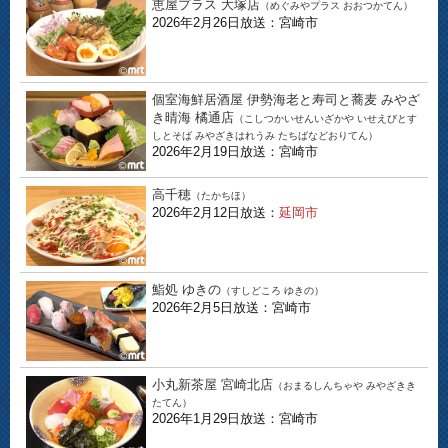
恵屋プラス 大塚店
（めぐみやプラス おおつかてん）
2026年2月26日放送：宮崎市
個室海鮮居酒屋 伊勢海老と寿司と蕎麦 みやざ
き晴海 橘通店
（こしつかいせんいざかや いせえびとす
しとそば みやざきはれうみ たちばなどおりてん）
2026年2月19日放送：宮崎市
高千穂
（たかちほ）
2026年2月12日放送：
延岡市
鮨処 ゆきの
（すしどころ ゆきの）
2026年2月5日放送：宮崎市
小丸新茶屋 宮崎北店
（おまるしんちゃや みやざきき
たてん）
2026年1月29日放送：宮崎市