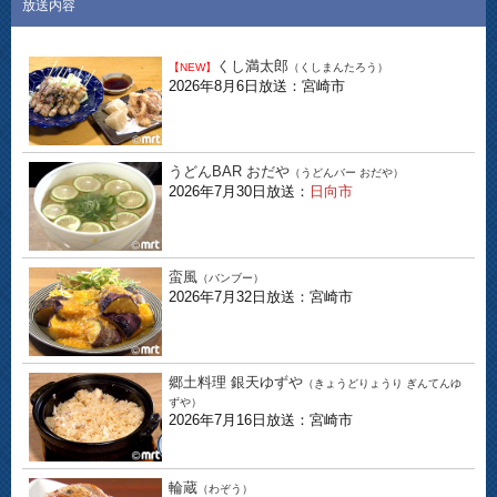
放送内容
くし満太郎
【NEW】
（くしまんたろう）
2026年8月6日放送：宮崎市
うどんBAR おだや
（うどんバー おだや）
2026年7月30日放送：
日向市
蛮風
（バンブー）
2026年7月32日放送：宮崎市
郷土料理 銀天ゆずや
（きょうどりょうり ぎんてんゆ
ずや）
2026年7月16日放送：宮崎市
輪蔵
（わぞう）