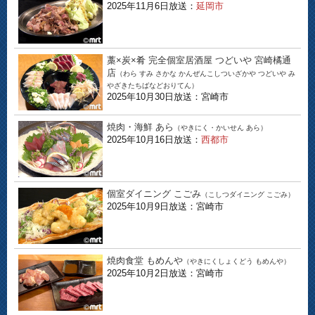
2025年11月6日放送：
延岡市
藁×炭×肴 完全個室居酒屋 つどいや 宮崎橘通
店
（わら すみ さかな かんぜんこしついざかや つどいや み
やざきたちばなどおりてん）
2025年10月30日放送：宮崎市
焼肉・海鮮 あら
（やきにく・かいせん あら）
2025年10月16日放送：
西都市
個室ダイニング こごみ
（こしつダイニング こごみ）
2025年10月9日放送：宮崎市
焼肉食堂 もめんや
（やきにくしょくどう もめんや）
2025年10月2日放送：宮崎市