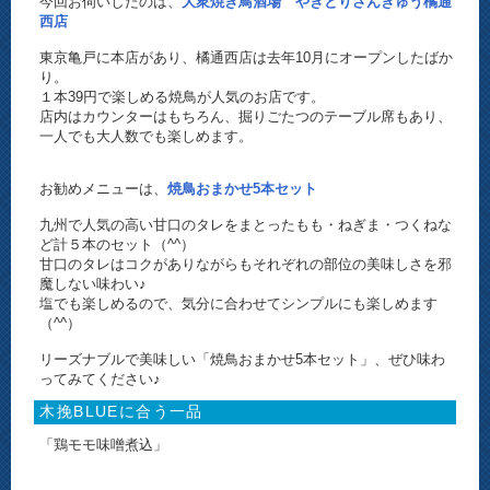
今回お伺いしたのは、
大衆焼き鳥酒場 やきとりさんきゅう橘通
西店
東京亀戸に本店があり、橘通西店は去年10月にオープンしたばか
り。
１本39円で楽しめる焼鳥が人気のお店です。
店内はカウンターはもちろん、掘りごたつのテーブル席もあり、
一人でも大人数でも楽しめます。
お勧めメニューは、
焼鳥おまかせ5本セット
九州で人気の高い甘口のタレをまとったもも・ねぎま・つくねな
ど計５本のセット（^^）
甘口のタレはコクがありながらもそれぞれの部位の美味しさを邪
魔しない味わい♪
塩でも楽しめるので、気分に合わせてシンプルにも楽しめます
（^^）
リーズナブルで美味しい「焼鳥おまかせ5本セット」、ぜひ味わ
ってみてください♪
木挽BLUEに合う一品
「鶏モモ味噌煮込」