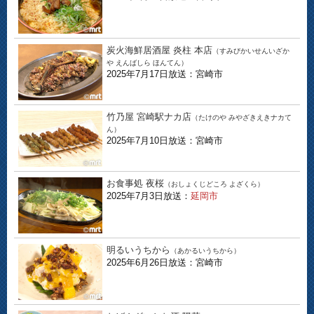
炭火海鮮居酒屋 炎柱 本店
（すみびかいせんいざか
や えんばしら ほんてん）
2025年7月17日放送：宮崎市
竹乃屋 宮崎駅ナカ店
（たけのや みやざきえきナカて
ん）
2025年7月10日放送：宮崎市
お食事処 夜桜
（おしょくじどころ よざくら）
2025年7月3日放送：
延岡市
明るいうちから
（あかるいうちから）
2025年6月26日放送：宮崎市