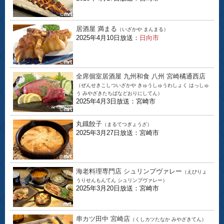
居酒屋 満まる
（いざかや まんまる）
2025年4月10日放送：
日向市
全席個室居酒屋 九州和食 八州 宮崎橘通西店
（ぜんせきこしついざかや きゅうしゅうわしょく はっしゅ
う みやざきたちばなどおりにしてん）
2025年4月3日放送：宮崎市
丸鐡餃子
（まるてつぎょうざ）
2025年3月27日放送：宮崎市
海老料理専門店 シュリンプヴァレー
（えびりょ
うりせんもんてん シュリンプヴァレー）
2025年3月20日放送：宮崎市
串カツ田中 宮崎店
（くしカツたなか みやざきてん）