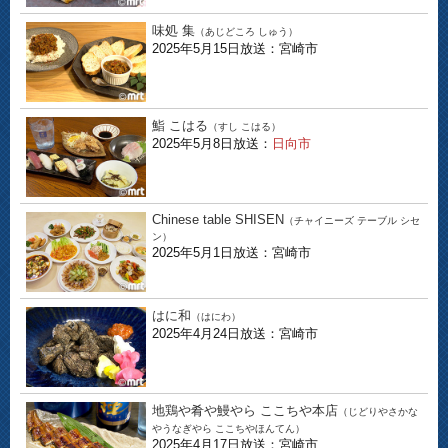
味処 集
（あじどころ しゅう）
2025年5月15日放送：宮崎市
鮨 こはる
（すし こはる）
2025年5月8日放送：
日向市
Chinese table SHISEN
（チャイニーズ テーブル シセ
ン）
2025年5月1日放送：宮崎市
はに和
（はにわ）
2025年4月24日放送：宮崎市
地鶏や肴や鰻やら ここちや本店
（じどりやさかな
やうなぎやら ここちやほんてん）
2025年4月17日放送：宮崎市