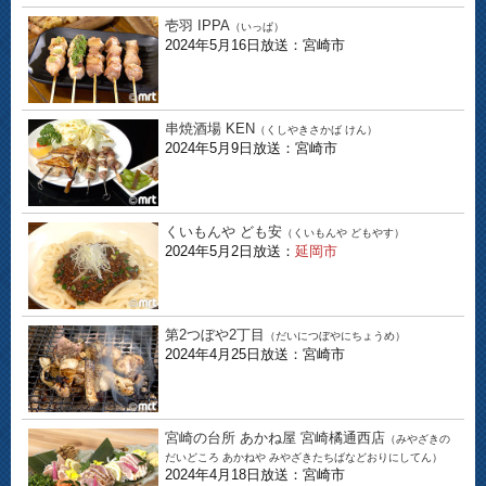
壱羽 IPPA
（いっぱ）
2024年5月16日放送：宮崎市
串焼酒場 KEN
（くしやきさかば けん）
2024年5月9日放送：宮崎市
くいもんや ども安
（くいもんや どもやす）
2024年5月2日放送：
延岡市
第2つぼや2丁目
（だいにつぼやにちょうめ）
2024年4月25日放送：宮崎市
宮崎の台所 あかね屋 宮崎橘通西店
（みやざきの
だいどころ あかねや みやざきたちばなどおりにしてん）
2024年4月18日放送：宮崎市