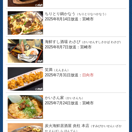
ちりとり鍋かなう
（ちりとりなべかなう）
2025年8月14日放送：宮崎市
海鮮すし酒場 わさび
（かいせんすしさかば わさび）
2025年8月7日放送：宮崎市
笑満
（えんまん）
2025年7月31日放送：
日向市
かいさん家
（かいさんち）
2025年7月24日放送：宮崎市
炭火海鮮居酒屋 炎柱 本店
（すみびかいせんいざか
や えんばしら ほんてん）