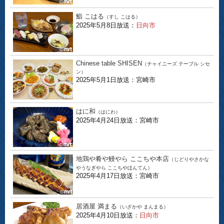
鮨 こはる
（すし こはる）
2025年5月8日放送：
日向市
Chinese table SHISEN
（チャイニーズ テーブル シセ
ン）
2025年5月1日放送：宮崎市
はに和
（はにわ）
2025年4月24日放送：宮崎市
地鶏や肴や鰻やら ここちや本店
（じどりやさかな
やうなぎやら ここちやほんてん）
2025年4月17日放送：宮崎市
居酒屋 満まる
（いざかや まんまる）
2025年4月10日放送：
日向市