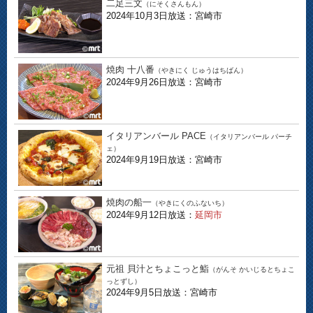
二足三文
（にそくさんもん）
2024年10月3日放送：宮崎市
焼肉 十八番
（やきにく じゅうはちばん）
2024年9月26日放送：宮崎市
イタリアンバール PACE
（イタリアンバール パーチ
ェ）
2024年9月19日放送：宮崎市
焼肉の船一
（やきにくのふないち）
2024年9月12日放送：
延岡市
元祖 貝汁とちょこっと鮨
（がんそ かいじるとちょこ
っとずし）
2024年9月5日放送：宮崎市