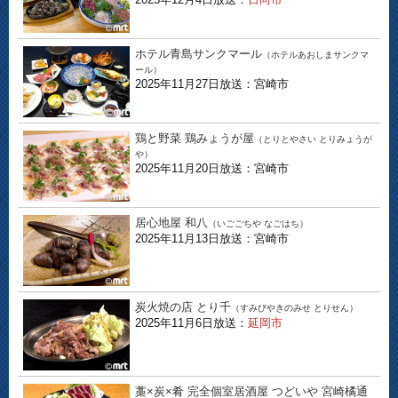
ホテル青島サンクマール
（ホテルあおしまサンクマ
ール）
2025年11月27日放送：宮崎市
鶏と野菜 鶏みょうが屋
（とりとやさい とりみょうが
や）
2025年11月20日放送：宮崎市
居心地屋 和八
（いごごちや なごはち）
2025年11月13日放送：宮崎市
炭火焼の店 とり千
（すみびやきのみせ とりせん）
2025年11月6日放送：
延岡市
藁×炭×肴 完全個室居酒屋 つどいや 宮崎橘通