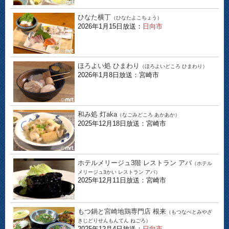
ひなた横丁
（ひなたよこちょう）
2026年1月15日放送：
日向市
ほろよい処 ひまわり
（ほろよいどころ ひまわり）
2026年1月8日放送：宮崎市
和み処 灯aka
（なごみどころ あかあか）
2025年12月18日放送：宮崎市
ホテルメリージュ3階 レストラン アバ
（ホテル
メリージュ3かい レストラン アバ）
2025年12月11日放送：宮崎市
もつ鍋と宮崎地鶏専門店 根来
（もつなべとみやざ
きじどりせんもんてん ねごろ）
2025年12月4日放送：
日向市