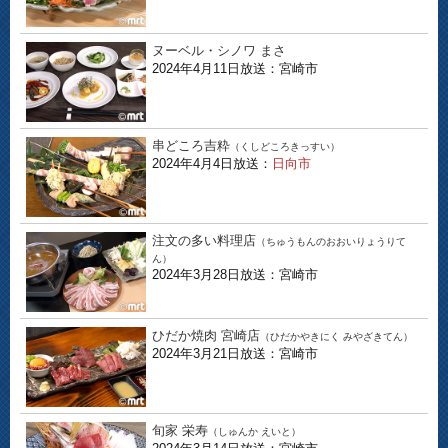
ヌーベル・シノワ まさ
2024年4月11日放送：宮崎市
串どころ吉粋
（くしどころきっすい）
2024年4月4日放送：
日向市
注文の多い料理店
（ちゅうもんのおおいりょうりて
ん）
2024年3月28日放送：宮崎市
ひだか焼肉 宮崎店
（ひだかやきにく みやざきてん）
2024年3月21日放送：宮崎市
旬家 栄寿
（しゅんか えいと）