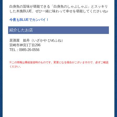
白身魚の旨味が堪能できる「白身魚のしゃぶしゃぶ」とスッキリ
した木挽BLUE、ぜひ一緒に味わって幸せを堪能してくださいね♪
今夜もBLUEでカンパイ！
紹介したお店
居酒屋 姫舟（いざかや ひめふね）
宮崎市神宮1丁目296
TEL：0985-26-0556
※この情報は番組放送時のものです。変更になる場合がございますので、必ずご確認
ください。