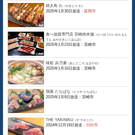
焼き鳥 わ
（やきとり わ）
2025年1月30日放送：
延岡市
食べ放題専門店 宮崎肉本舗
（たべほうだいせんもん
てん みやざきにくほんぽ）
2025年1月23日放送：宮崎市
味処 浜乃瀬
（あじどころ はまのせ）
2025年1月16日放送：宮崎市
鶏屋 たちばな
（とりや たちばな）
2025年1月9日放送：宮崎市
THE YAKINIKU
（ザ ヤキニク）
2024年12月19日放送：
日向市