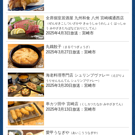
全席個室居酒屋 九州和食 八州 宮崎橘通西店
（ぜんせきこしついざかや きゅうしゅうわしょく はっしゅ
う みやざきたちばなどおりにしてん）
2025年4月3日放送：宮崎市
丸鐡餃子
（まるてつぎょうざ）
2025年3月27日放送：宮崎市
海老料理専門店 シュリンプヴァレー
（えびりょ
うりせんもんてん シュリンプヴァレー）
2025年3月20日放送：宮崎市
串カツ田中 宮崎店
（くしカツたなか みやざきてん）
2025年3月13日放送：宮崎市
愛甲うなぎや
（あいこううなぎや）