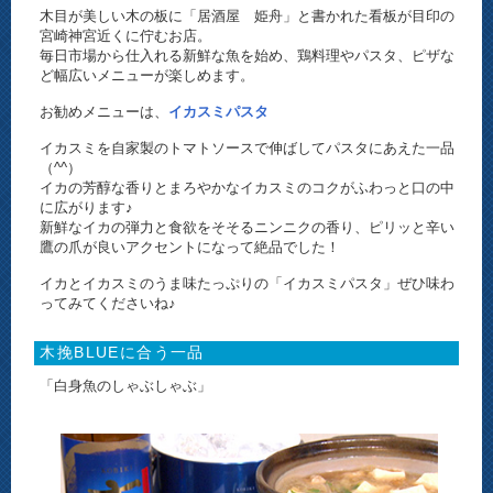
木目が美しい木の板に「居酒屋 姫舟」と書かれた看板が目印の
宮崎神宮近くに佇むお店。
毎日市場から仕入れる新鮮な魚を始め、鶏料理やパスタ、ピザな
ど幅広いメニューが楽しめます。
お勧めメニューは、
イカスミパスタ
イカスミを自家製のトマトソースで伸ばしてパスタにあえた一品
（^^）
イカの芳醇な香りとまろやかなイカスミのコクがふわっと口の中
に広がります♪
新鮮なイカの弾力と食欲をそそるニンニクの香り、ピリッと辛い
鷹の爪が良いアクセントになって絶品でした！
イカとイカスミのうま味たっぷりの「イカスミパスタ」ぜひ味わ
ってみてくださいね♪
木挽BLUEに合う一品
「白身魚のしゃぶしゃぶ」