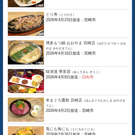
とり寿
（とりひさ）
2026年4月23日放送：宮崎市
博多もつ鍋 おおやま 宮崎店
（はかたもつなべ おお
やま みやざきてん）
2026年4月16日放送：宮崎市
味浪漫 季里居
（あじろまん きりこ）
2026年4月9日放送：
日向市
本まぐろ鷹島 宮崎店
（ほんまぐろたかしま みやざき
てん）
2026年4月2日放送：宮崎市
兎にも角にも
（とにもかくにも）
2026年3月26日放送：宮崎市