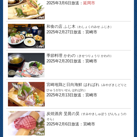
2025年3月6日放送：
延岡市
和食の店 ふじ木
（わしょくのみせ ふじき）
2025年2月27日放送：宮崎市
季節料理 かわの
（きせつりょうり かわの）
2025年2月20日放送：宮崎市
宮崎地鶏と日向海鮮 はればれ
（みやざきじどりと
ひゅうがかいせん はればれ）
2025年2月13日放送：宮崎市
炭焼酒房 旻晁の昊
（すみやきしゅぼう びんちょうの
そら）
2025年2月6日放送：宮崎市