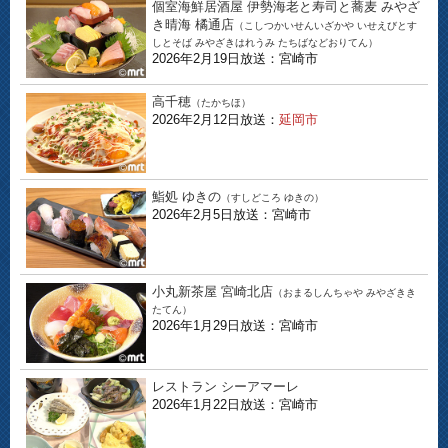
個室海鮮居酒屋 伊勢海老と寿司と蕎麦 みやざ
き晴海 橘通店
（こしつかいせんいざかや いせえびとす
しとそば みやざきはれうみ たちばなどおりてん）
2026年2月19日放送：宮崎市
高千穂
（たかちほ）
2026年2月12日放送：
延岡市
鮨処 ゆきの
（すしどころ ゆきの）
2026年2月5日放送：宮崎市
小丸新茶屋 宮崎北店
（おまるしんちゃや みやざきき
たてん）
2026年1月29日放送：宮崎市
レストラン シーアマーレ
2026年1月22日放送：宮崎市