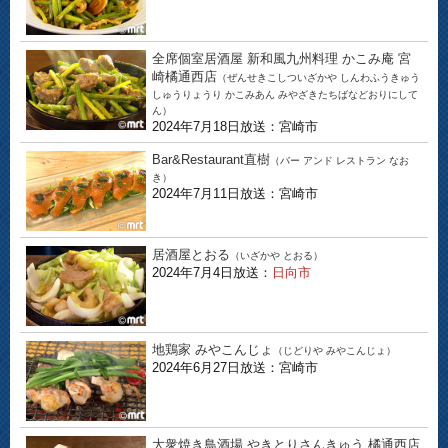
全席個室居酒屋 新和風九州料理 かこみ庵 宮
崎橘通西店
（ぜんせきこしついざかや しんわふうきゅう
しゅうりょうり かこみあん みやざきたちばなどおりにして
ん）
2024年7月18日放送：宮崎市
Bar&Restaurant直樹
（バー アンド レストラン なお
き）
2024年7月11日放送：宮崎市
居酒屋とおる
（いざかや とおる）
2024年7月4日放送：
日向市
地鶏家 みやこんじょ
（じどりや みやこんじょ）
2024年6月27日放送：宮崎市
大衆焼き鳥酒場 やきとりさんきゅう 橘通西店