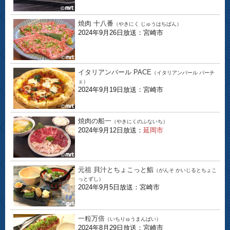
焼肉 十八番
（やきにく じゅうはちばん）
2024年9月26日放送：宮崎市
イタリアンバール PACE
（イタリアンバール パーチ
ェ）
2024年9月19日放送：宮崎市
焼肉の船一
（やきにくのふないち）
2024年9月12日放送：
延岡市
元祖 貝汁とちょこっと鮨
（がんそ かいじるとちょこ
っとずし）
2024年9月5日放送：宮崎市
一粒万倍
（いちりゅうまんばい）
2024年8月29日放送：宮崎市