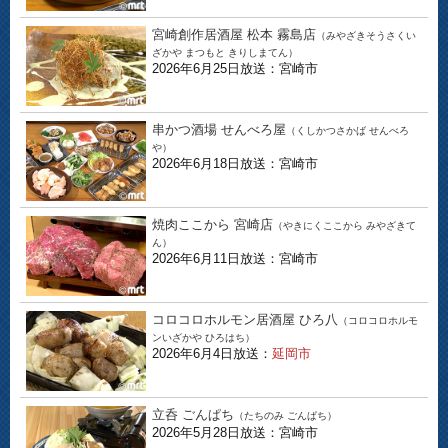
宮崎創作居酒屋 松本 霧島店
（みやざきそうさくい
ざかや まつもと きりしまてん）
2026年6月25日放送：宮崎市
串かつ酒場 せんべろ屋
（くしかつさかば せんべろ
や）
2026年6月18日放送：宮崎市
焼肉ここから 宮崎店
（やきにくここから みやざきて
ん）
2026年6月11日放送：宮崎市
コロコロホルモン居酒屋 ひろ八
（コロコロホルモ
ンいざかや ひろはち）
2026年6月4日放送：
延岡市
立呑 ごんぱち
（たちのみ ごんぱち）
2026年5月28日放送：宮崎市