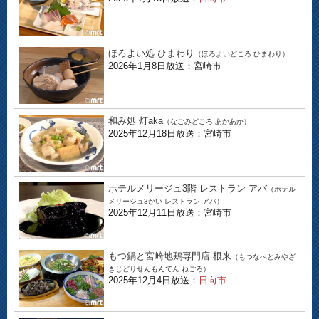
ほろよい処 ひまわり
（ほろよいどころ ひまわり）
2026年1月8日放送：宮崎市
和み処 灯aka
（なごみどころ あかあか）
2025年12月18日放送：宮崎市
ホテルメリージュ3階 レストラン アバ
（ホテル
メリージュ3かい レストラン アバ）
2025年12月11日放送：宮崎市
もつ鍋と宮崎地鶏専門店 根来
（もつなべとみやざ
きじどりせんもんてん ねごろ）
2025年12月4日放送：
日向市