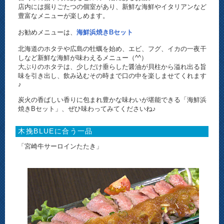
店内には掘りごたつの個室があり、新鮮な海鮮やイタリアンなど
豊富なメニューが楽しめます。
お勧めメニューは、
海鮮浜焼きBセット
北海道のホタテや広島の牡蠣を始め、エビ、フグ、イカの一夜干
しなど新鮮な海鮮が味わえるメニュー（^^）
大ぶりのホタテは、少しだけ垂らした醤油が貝柱から溢れ出る旨
味を引き出し、飲み込むその時まで口の中を楽しませてくれます
♪
炭火の香ばしい香りに包まれ豊かな味わいが堪能できる「海鮮浜
焼きBセット」、ぜひ味わってみてくださいね♪
木挽BLUEに合う一品
「宮崎牛サーロインたたき」