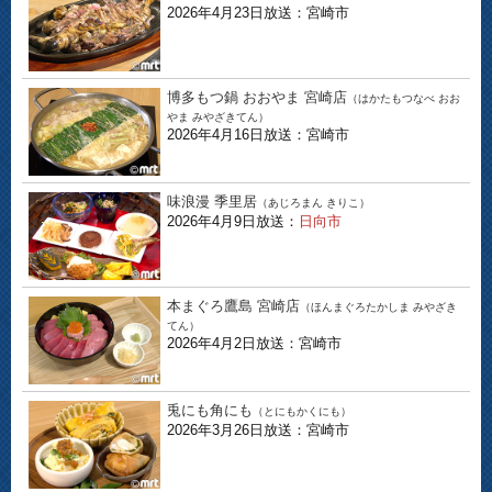
2026年4月23日放送：宮崎市
博多もつ鍋 おおやま 宮崎店
（はかたもつなべ おお
やま みやざきてん）
2026年4月16日放送：宮崎市
味浪漫 季里居
（あじろまん きりこ）
2026年4月9日放送：
日向市
本まぐろ鷹島 宮崎店
（ほんまぐろたかしま みやざき
てん）
2026年4月2日放送：宮崎市
兎にも角にも
（とにもかくにも）
2026年3月26日放送：宮崎市