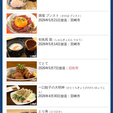
酒場 ブンスト
（さかば ブンスト）
2026年5月21日放送：宮崎市
旬魚苑 龍
（しゅんぎょえん りゅう）
2026年5月14日放送：宮崎市
てとて
2026年5月7日放送：
日向市
一口餃子の大明神
（ひとくちぎょうざのだいみょうじ
ん）
2026年4月30日放送：宮崎市
とり寿
（とりひさ）