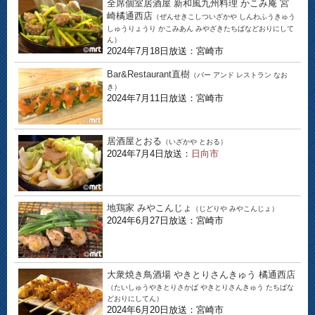
全席個室居酒屋 新和風九州料理 かこみ庵 宮
崎橘通西店
（ぜんせきこしついざかや しんわふうきゅう
しゅうりょうり かこみあん みやざきたちばなどおりにして
ん）
2024年7月18日放送：宮崎市
Bar&Restaurant直樹
（バー アンド レストラン なお
き）
2024年7月11日放送：宮崎市
居酒屋とおる
（いざかや とおる）
2024年7月4日放送：
日向市
地鶏家 みやこんじょ
（じどりや みやこんじょ）
2024年6月27日放送：宮崎市
大衆焼き鳥酒場 やきとりさんきゅう 橘通西店
（たいしゅうやきとりさかば やきとりさんきゅう たちばな
どおりにしてん）
2024年6月20日放送：宮崎市