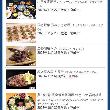
ホテル青島サンクマール
（ホテルあおしまサンクマ
ール）
2025年11月27日放送：宮崎市
鶏と野菜 鶏みょうが屋
（とりとやさい とりみょうが
や）
2025年11月20日放送：宮崎市
居心地屋 和八
（いごごちや なごはち）
2025年11月13日放送：宮崎市
炭火焼の店 とり千
（すみびやきのみせ とりせん）
2025年11月6日放送：
延岡市
藁×炭×肴 完全個室居酒屋 つどいや 宮崎橘通
店
（わら すみ さかな かんぜんこしついざかや つどいや み
やざきたちばなどおりてん）
2025年10月30日放送：宮崎市