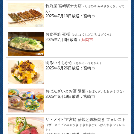
竹乃屋 宮崎駅ナカ店
（たけのや みやざきえきナカて
ん）
2025年7月10日放送：宮崎市
お食事処 夜桜
（おしょくじどころ よざくら）
2025年7月3日放送：
延岡市
明るいうちから
（あかるいうちから）
2025年6月26日放送：宮崎市
おばんざいとお酒 陽菜
（おばんざいとおさけ ひな）
2025年6月19日放送：宮崎市
ザ・メイビア宮崎 薪焼と鉄板焼き フォレスト
（ザ・メイビアみやざき まきやきとてっぱんやき フォレス
ト）