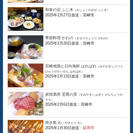
和食の店 ふじ木
（わしょくのみせ ふじき）
2025年2月27日放送：宮崎市
季節料理 かわの
（きせつりょうり かわの）
2025年2月20日放送：宮崎市
宮崎地鶏と日向海鮮 はればれ
（みやざきじどりと
ひゅうがかいせん はればれ）
2025年2月13日放送：宮崎市
炭焼酒房 旻晁の昊
（すみやきしゅぼう びんちょうの
そら）
2025年2月6日放送：宮崎市
焼き鳥 わ
（やきとり わ）
2025年1月30日放送：
延岡市