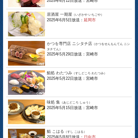
2025年6月12日放送：宮崎市
居酒屋 一期屋
（いざかや いちごや）
2025年6月5日放送：
延岡市
かつを専門店 ニシタチ店
（かつをせんもんてん ニシ
タチてん）
2025年5月29日放送：宮崎市
鮨処 わたつみ
（すしどころ わたつみ）
2025年5月22日放送：宮崎市
味処 集
（あじどころ しゅう）
2025年5月15日放送：宮崎市
鮨 こはる
（すし こはる）
2025年5月8日放送：
日向市