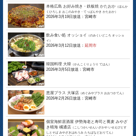
本格広島 お好み焼き・鉄板焼 かたおか
（ほんか
くひろしま おこのみやき・てっぱんやき かたおか）
2026年3月19日放送：宮崎市
飲み食い処 オッショイ
（のみくいどころ オッショ
イ）
2026年3月12日放送：
延岡市
韓国料理 大韓
（かんこくりょうり てはん）
2026年3月5日放送：宮崎市
恵屋プラス 大塚店
（めぐみやプラス おおつかてん）
2026年2月26日放送：宮崎市
個室海鮮居酒屋 伊勢海老と寿司と蕎麦 みやざ
き晴海 橘通店
（こしつかいせんいざかや いせえびとす
しとそば みやざきはれうみ たちばなどおりてん）