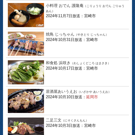
小料理 おでん 護隆庵
（こりょうり おでん ごりゅう
あん）
2024年11月7日放送：宮崎市
焼鳥 じっちゃん
（やきとり じっちゃん）
2024年10月31日放送：宮崎市
和食処 浜咲き
（わしょくどころ はまさき）
2024年10月17日放送：宮崎市
居酒屋あいうえお
（いざかや あいうえお）
2024年10月10日放送：
延岡市
二足三文
（にそくさんもん）
2024年10月3日放送：宮崎市