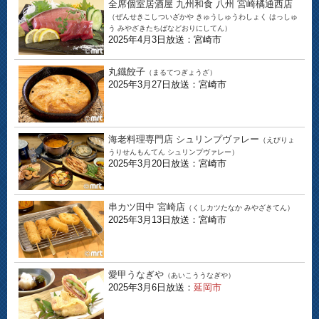
全席個室居酒屋 九州和食 八州 宮崎橘通西店
（ぜんせきこしついざかや きゅうしゅうわしょく はっしゅ
う みやざきたちばなどおりにしてん）
2025年4月3日放送：宮崎市
丸鐡餃子
（まるてつぎょうざ）
2025年3月27日放送：宮崎市
海老料理専門店 シュリンプヴァレー
（えびりょ
うりせんもんてん シュリンプヴァレー）
2025年3月20日放送：宮崎市
串カツ田中 宮崎店
（くしカツたなか みやざきてん）
2025年3月13日放送：宮崎市
愛甲うなぎや
（あいこううなぎや）
2025年3月6日放送：
延岡市