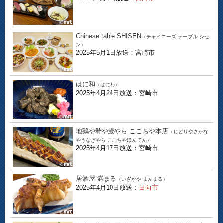
Chinese table SHISEN
（チャイニーズ テーブル シセ
ン）
2025年5月1日放送：宮崎市
はに和
（はにわ）
2025年4月24日放送：宮崎市
地鶏や肴や鰻やら ここちや本店
（じどりやさかな
やうなぎやら ここちやほんてん）
2025年4月17日放送：宮崎市
居酒屋 満まる
（いざかや まんまる）
2025年4月10日放送：
日向市