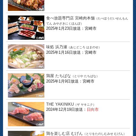
食べ放題専門店 宮崎肉本舗
（たべほうだいせんもん
てん みやざきにくほんぽ）
2025年1月23日放送：宮崎市
味処 浜乃瀬
（あじどころ はまのせ）
2025年1月16日放送：宮崎市
鶏屋 たちばな
（とりや たちばな）
2025年1月9日放送：宮崎市
THE YAKINIKU
（ザ ヤキニク）
2024年12月19日放送：
日向市
鶏を楽しむ店 むげん
（とりをたのしむみせ むげん）