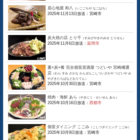
居心地屋 和八
（いごごちや なごはち）
2025年11月13日放送：宮崎市
炭火焼の店 とり千
（すみびやきのみせ とりせん）
2025年11月6日放送：
延岡市
藁×炭×肴 完全個室居酒屋 つどいや 宮崎橘通
店
（わら すみ さかな かんぜんこしついざかや つどいや み
やざきたちばなどおりてん）
2025年10月30日放送：宮崎市
焼肉・海鮮 あら
（やきにく・かいせん あら）
2025年10月16日放送：
西都市
個室ダイニング こごみ
（こしつダイニング こごみ）
2025年10月9日放送：宮崎市