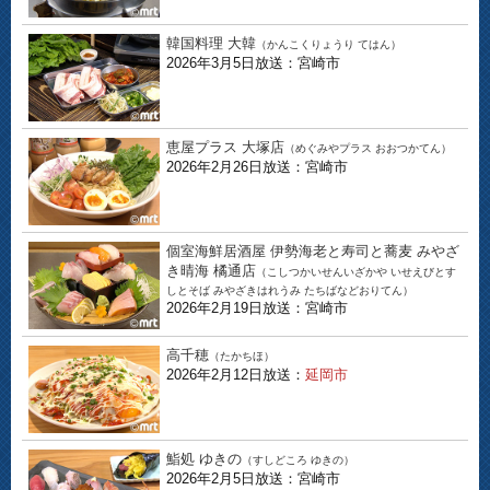
韓国料理 大韓
（かんこくりょうり てはん）
2026年3月5日放送：宮崎市
恵屋プラス 大塚店
（めぐみやプラス おおつかてん）
2026年2月26日放送：宮崎市
個室海鮮居酒屋 伊勢海老と寿司と蕎麦 みやざ
き晴海 橘通店
（こしつかいせんいざかや いせえびとす
しとそば みやざきはれうみ たちばなどおりてん）
2026年2月19日放送：宮崎市
高千穂
（たかちほ）
2026年2月12日放送：
延岡市
鮨処 ゆきの
（すしどころ ゆきの）
2026年2月5日放送：宮崎市