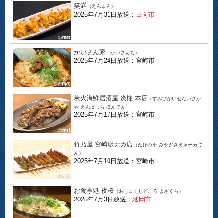
笑満
（えんまん）
2025年7月31日放送：
日向市
かいさん家
（かいさんち）
2025年7月24日放送：宮崎市
炭火海鮮居酒屋 炎柱 本店
（すみびかいせんいざか
や えんばしら ほんてん）
2025年7月17日放送：宮崎市
竹乃屋 宮崎駅ナカ店
（たけのや みやざきえきナカて
ん）
2025年7月10日放送：宮崎市
お食事処 夜桜
（おしょくじどころ よざくら）
2025年7月3日放送：
延岡市