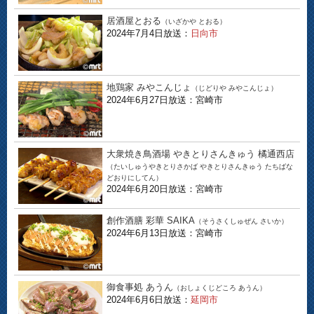
居酒屋とおる
（いざかや とおる）
2024年7月4日放送：
日向市
地鶏家 みやこんじょ
（じどりや みやこんじょ）
2024年6月27日放送：宮崎市
大衆焼き鳥酒場 やきとりさんきゅう 橘通西店
（たいしゅうやきとりさかば やきとりさんきゅう たちばな
どおりにしてん）
2024年6月20日放送：宮崎市
創作酒膳 彩華 SAIKA
（そうさくしゅぜん さいか）
2024年6月13日放送：宮崎市
御食事処 あうん
（おしょくじどころ あうん）
2024年6月6日放送：
延岡市