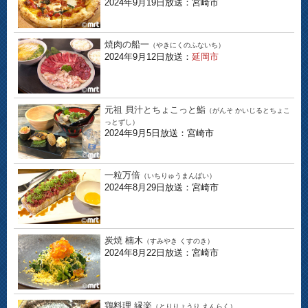
2024年9月19日放送：宮崎市
焼肉の船一
（やきにくのふないち）
2024年9月12日放送：
延岡市
元祖 貝汁とちょこっと鮨
（がんそ かいじるとちょこ
っとずし）
2024年9月5日放送：宮崎市
一粒万倍
（いちりゅうまんばい）
2024年8月29日放送：宮崎市
炭焼 楠木
（すみやき くすのき）
2024年8月22日放送：宮崎市
鶏料理 縁楽
（とりりょうり えんらく）