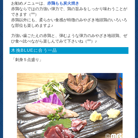
お勧めメニューは、
赤鶏もも炭火焼き
赤鶏ならではの力強い弾力で、鶏の旨みをしっかり味わうことが
できます（^^）
赤鶏以外にも、柔らかい食感が特徴のみやざき地頭鶏のいろいろ
な部位も楽しめますよ♪
力強い歯ごたえの赤鶏と、弾むような弾力のみやざき地頭鶏、ぜ
ひ食べ比べながら楽しんでみて下さいね（^^）♪
木挽BLUEに合う一品
「刺身５点盛り」