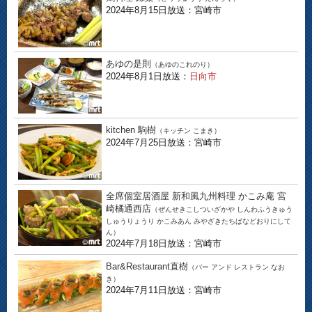
2024年8月15日放送：宮崎市
あゆの是則
（あゆのこれのり）
2024年8月1日放送：
日向市
kitchen 駒樹
（キッチン こまき）
2024年7月25日放送：宮崎市
全席個室居酒屋 新和風九州料理 かこみ庵 宮
崎橘通西店
（ぜんせきこしついざかや しんわふうきゅう
しゅうりょうり かこみあん みやざきたちばなどおりにして
ん）
2024年7月18日放送：宮崎市
Bar&Restaurant直樹
（バー アンド レストラン なお
き）
2024年7月11日放送：宮崎市