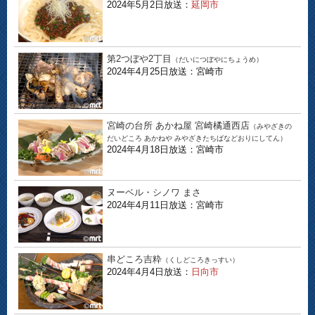
2024年5月2日放送：
延岡市
第2つぼや2丁目
（だいにつぼやにちょうめ）
2024年4月25日放送：宮崎市
宮崎の台所 あかね屋 宮崎橘通西店
（みやざきの
だいどころ あかねや みやざきたちばなどおりにしてん）
2024年4月18日放送：宮崎市
ヌーベル・シノワ まさ
2024年4月11日放送：宮崎市
串どころ吉粋
（くしどころきっすい）
2024年4月4日放送：
日向市