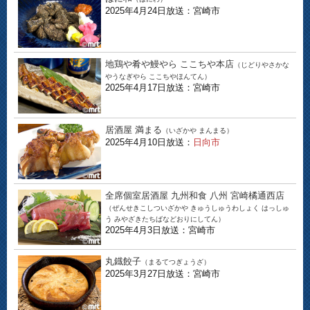
2025年4月24日放送：宮崎市
地鶏や肴や鰻やら ここちや本店
（じどりやさかな
やうなぎやら ここちやほんてん）
2025年4月17日放送：宮崎市
居酒屋 満まる
（いざかや まんまる）
2025年4月10日放送：
日向市
全席個室居酒屋 九州和食 八州 宮崎橘通西店
（ぜんせきこしついざかや きゅうしゅうわしょく はっしゅ
う みやざきたちばなどおりにしてん）
2025年4月3日放送：宮崎市
丸鐡餃子
（まるてつぎょうざ）
2025年3月27日放送：宮崎市