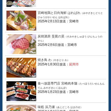
宮崎地鶏と日向海鮮 はればれ
（みやざきじどりと
ひゅうがかいせん はればれ）
2025年2月13日放送：宮崎市
炭焼酒房 旻晁の昊
（すみやきしゅぼう びんちょうの
そら）
2025年2月6日放送：宮崎市
焼き鳥 わ
（やきとり わ）
2025年1月30日放送：
延岡市
食べ放題専門店 宮崎肉本舗
（たべほうだいせんもん
てん みやざきにくほんぽ）
2025年1月23日放送：宮崎市
味処 浜乃瀬
（あじどころ はまのせ）