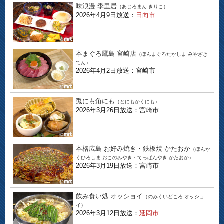
味浪漫 季里居
（あじろまん きりこ）
2026年4月9日放送：
日向市
本まぐろ鷹島 宮崎店
（ほんまぐろたかしま みやざき
てん）
2026年4月2日放送：宮崎市
兎にも角にも
（とにもかくにも）
2026年3月26日放送：宮崎市
本格広島 お好み焼き・鉄板焼 かたおか
（ほんか
くひろしま おこのみやき・てっぱんやき かたおか）
2026年3月19日放送：宮崎市
飲み食い処 オッショイ
（のみくいどころ オッショ
イ）
2026年3月12日放送：
延岡市