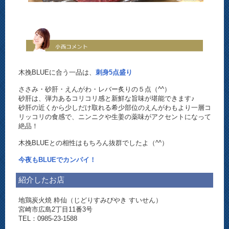
木挽BLUEに合う一品は、
刺身5点盛り
ささみ・砂肝・えんがわ・レバー炙りの５点（^^）
砂肝は、弾力あるコリコリ感と新鮮な旨味が堪能できます♪
砂肝の近くから少しだけ取れる希少部位のえんがわもより一層コ
リッコリの食感で、ニンニクや生姜の薬味がアクセントになって
絶品！
木挽BLUEとの相性はもちろん抜群でしたよ（^^）
今夜もBLUEでカンパイ！
紹介したお店
地鶏炭火焼 粋仙（じどりすみびやき すいせん）
宮崎市広島2丁目11番3号
TEL：0985-23-1588