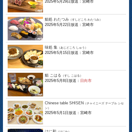
2025年5月29日放送：宮崎市
鮨処 わたつみ
（すしどころ わたつみ）
2025年5月22日放送：宮崎市
味処 集
（あじどころ しゅう）
2025年5月15日放送：宮崎市
鮨 こはる
（すし こはる）
2025年5月8日放送：
日向市
Chinese table SHISEN
（チャイニーズ テーブル シセ
ン）
2025年5月1日放送：宮崎市
はに和
（はにわ）