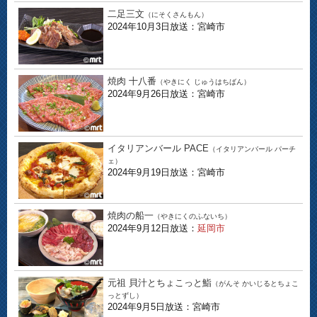
二足三文
（にそくさんもん）
2024年10月3日放送：宮崎市
焼肉 十八番
（やきにく じゅうはちばん）
2024年9月26日放送：宮崎市
イタリアンバール PACE
（イタリアンバール パーチ
ェ）
2024年9月19日放送：宮崎市
焼肉の船一
（やきにくのふないち）
2024年9月12日放送：
延岡市
元祖 貝汁とちょこっと鮨
（がんそ かいじるとちょこ
っとずし）
2024年9月5日放送：宮崎市