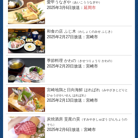
愛甲うなぎや
（あいこううなぎや）
2025年3月6日放送：
延岡市
和食の店 ふじ木
（わしょくのみせ ふじき）
2025年2月27日放送：宮崎市
季節料理 かわの
（きせつりょうり かわの）
2025年2月20日放送：宮崎市
宮崎地鶏と日向海鮮 はればれ
（みやざきじどりと
ひゅうがかいせん はればれ）
2025年2月13日放送：宮崎市
炭焼酒房 旻晁の昊
（すみやきしゅぼう びんちょうの
そら）
2025年2月6日放送：宮崎市