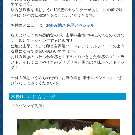
象的なお店。
店内は鉄板を囲むようにL字型のカウンターがあり、目の前で焼
かれた熱々の鉄板焼きを楽しむことができます。
お勧めメニューは、
お好み焼き 東平スペシャル
なんといっても特徴的なのが、山芋を生地の中に入れるのではな
く、焼いてトッピングする焼き方！
生地と山芋、そして卵と自家製ソースというミルフィーユのよう
な層になって奥深い味わいです（^^）
お好み焼きのふわふわ食感と山芋のトロッとした食感のコントラ
スト、そしてエビやイカのプリプリ感と豚肉の旨味がベストマッ
チ！
一番人気というのも納得の「お好み焼き 東平スペシャル」、ぜ
ひ味わってみてくださいね♪
木挽BLUEに合う一品
「白センマイ刺身」