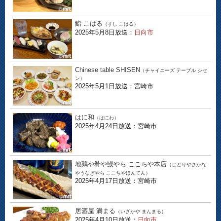
鮨 こはる
（すし こはる）
2025年5月8日放送：
日向市
Chinese table SHISEN
（チャイニーズ テーブル シセ
ン）
2025年5月1日放送：宮崎市
はに和
（はにわ）
2025年4月24日放送：宮崎市
地鶏や肴や鰻やら ここちや本店
（じどりやさかな
やうなぎやら ここちやほんてん）
2025年4月17日放送：宮崎市
居酒屋 満まる
（いざかや まんまる）
2025年4月10日放送：
日向市