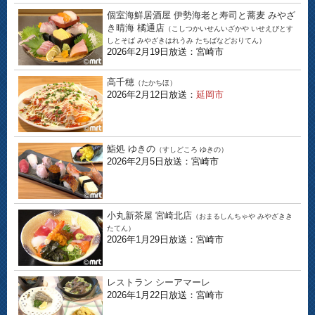
個室海鮮居酒屋 伊勢海老と寿司と蕎麦 みやざ
き晴海 橘通店
（こしつかいせんいざかや いせえびとす
しとそば みやざきはれうみ たちばなどおりてん）
2026年2月19日放送：宮崎市
高千穂
（たかちほ）
2026年2月12日放送：
延岡市
鮨処 ゆきの
（すしどころ ゆきの）
2026年2月5日放送：宮崎市
小丸新茶屋 宮崎北店
（おまるしんちゃや みやざきき
たてん）
2026年1月29日放送：宮崎市
レストラン シーアマーレ
2026年1月22日放送：宮崎市