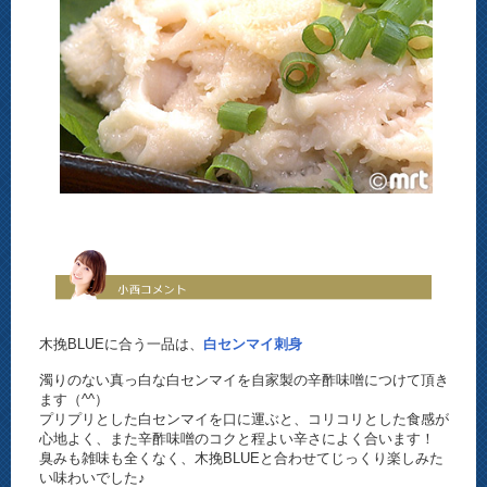
木挽BLUEに合う一品は、
白センマイ刺身
濁りのない真っ白な白センマイを自家製の辛酢味噌につけて頂き
ます（^^）
プリプリとした白センマイを口に運ぶと、コリコリとした食感が
心地よく、また辛酢味噌のコクと程よい辛さによく合います！
臭みも雑味も全くなく、木挽BLUEと合わせてじっくり楽しみた
い味わいでした♪