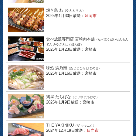
焼き鳥 わ
（やきとり わ）
2025年1月30日放送：
延岡市
食べ放題専門店 宮崎肉本舗
（たべほうだいせんもん
てん みやざきにくほんぽ）
2025年1月23日放送：宮崎市
味処 浜乃瀬
（あじどころ はまのせ）
2025年1月16日放送：宮崎市
鶏屋 たちばな
（とりや たちばな）
2025年1月9日放送：宮崎市
THE YAKINIKU
（ザ ヤキニク）
2024年12月19日放送：
日向市