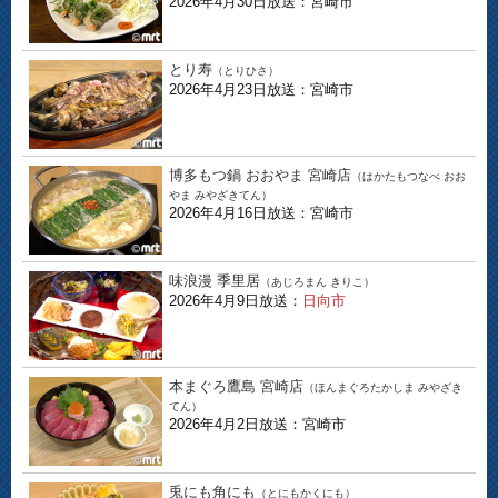
2026年4月30日放送：宮崎市
とり寿
（とりひさ）
2026年4月23日放送：宮崎市
博多もつ鍋 おおやま 宮崎店
（はかたもつなべ おお
やま みやざきてん）
2026年4月16日放送：宮崎市
味浪漫 季里居
（あじろまん きりこ）
2026年4月9日放送：
日向市
本まぐろ鷹島 宮崎店
（ほんまぐろたかしま みやざき
てん）
2026年4月2日放送：宮崎市
兎にも角にも
（とにもかくにも）