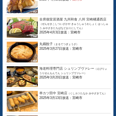
全席個室居酒屋 九州和食 八州 宮崎橘通西店
（ぜんせきこしついざかや きゅうしゅうわしょく はっしゅ
う みやざきたちばなどおりにしてん）
2025年4月3日放送：宮崎市
丸鐡餃子
（まるてつぎょうざ）
2025年3月27日放送：宮崎市
海老料理専門店 シュリンプヴァレー
（えびりょ
うりせんもんてん シュリンプヴァレー）
2025年3月20日放送：宮崎市
串カツ田中 宮崎店
（くしカツたなか みやざきてん）
2025年3月13日放送：宮崎市