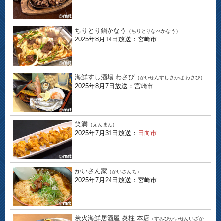
ちりとり鍋かなう
（ちりとりなべかなう）
2025年8月14日放送：宮崎市
海鮮すし酒場 わさび
（かいせんすしさかば わさび）
2025年8月7日放送：宮崎市
笑満
（えんまん）
2025年7月31日放送：
日向市
かいさん家
（かいさんち）
2025年7月24日放送：宮崎市
炭火海鮮居酒屋 炎柱 本店
（すみびかいせんいざか