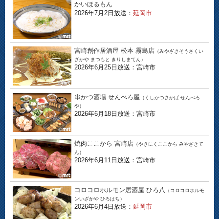
かいほるもん
2026年7月2日放送：
延岡市
宮崎創作居酒屋 松本 霧島店
（みやざきそうさくい
ざかや まつもと きりしまてん）
2026年6月25日放送：宮崎市
串かつ酒場 せんべろ屋
（くしかつさかば せんべろ
や）
2026年6月18日放送：宮崎市
焼肉ここから 宮崎店
（やきにくここから みやざきて
ん）
2026年6月11日放送：宮崎市
コロコロホルモン居酒屋 ひろ八
（コロコロホルモ
ンいざかや ひろはち）
2026年6月4日放送：
延岡市