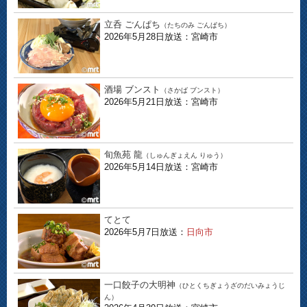
立呑 ごんぱち
（たちのみ ごんぱち）
2026年5月28日放送：宮崎市
酒場 ブンスト
（さかば ブンスト）
2026年5月21日放送：宮崎市
旬魚苑 龍
（しゅんぎょえん りゅう）
2026年5月14日放送：宮崎市
てとて
2026年5月7日放送：
日向市
一口餃子の大明神
（ひとくちぎょうざのだいみょうじ
ん）