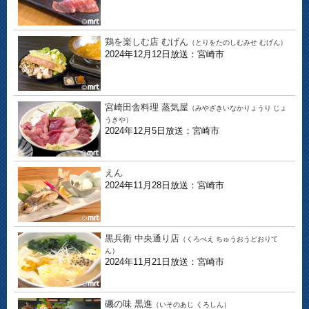
鶏を楽しむ店 むげん
（とりをたのしむみせ むげん）
2024年12月12日放送：宮崎市
宮崎田舎料理 蒸気屋
（みやざきいなかりょうり じょ
うきや）
2024年12月5日放送：宮崎市
えん
2024年11月28日放送：宮崎市
黒兵衛 中央通り店
（くろべえ ちゅうおうどおりて
ん）
2024年11月21日放送：宮崎市
磯の味 黒進
（いそのあじ くろしん）