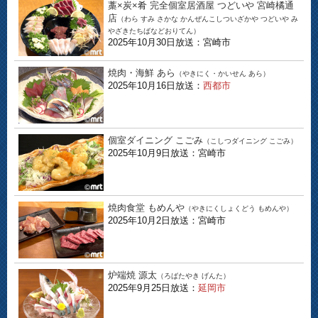
藁×炭×肴 完全個室居酒屋 つどいや 宮崎橘通
店
（わら すみ さかな かんぜんこしついざかや つどいや み
やざきたちばなどおりてん）
2025年10月30日放送：宮崎市
焼肉・海鮮 あら
（やきにく・かいせん あら）
2025年10月16日放送：
西都市
個室ダイニング こごみ
（こしつダイニング こごみ）
2025年10月9日放送：宮崎市
焼肉食堂 もめんや
（やきにくしょくどう もめんや）
2025年10月2日放送：宮崎市
炉端焼 源太
（ろばたやき げんた）
2025年9月25日放送：
延岡市