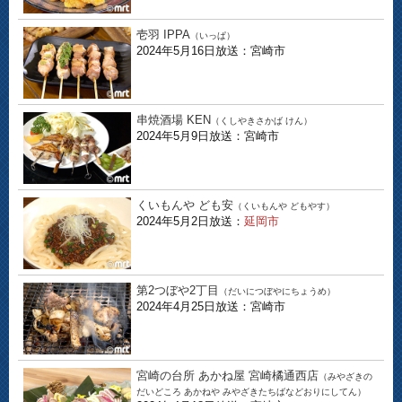
壱羽 IPPA
（いっぱ）
2024年5月16日放送：宮崎市
串焼酒場 KEN
（くしやきさかば けん）
2024年5月9日放送：宮崎市
くいもんや ども安
（くいもんや どもやす）
2024年5月2日放送：
延岡市
第2つぼや2丁目
（だいにつぼやにちょうめ）
2024年4月25日放送：宮崎市
宮崎の台所 あかね屋 宮崎橘通西店
（みやざきの
だいどころ あかねや みやざきたちばなどおりにしてん）