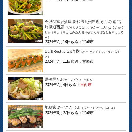
全席個室居酒屋 新和風九州料理 かこみ庵 宮
崎橘通西店
（ぜんせきこしついざかや しんわふうきゅう
しゅうりょうり かこみあん みやざきたちばなどおりにして
ん）
2024年7月18日放送：宮崎市
Bar&Restaurant直樹
（バー アンド レストラン なお
き）
2024年7月11日放送：宮崎市
居酒屋とおる
（いざかや とおる）
2024年7月4日放送：
日向市
地鶏家 みやこんじょ
（じどりや みやこんじょ）
2024年6月27日放送：宮崎市