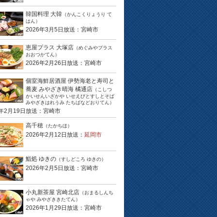
韓国料理 大韓
（かんこくりょうり て
はん）
2026年3月5日放送：宮崎市
恵屋プラス 大塚店
（めぐみやプラス
おおつかてん）
2026年2月26日放送：宮崎市
個室海鮮居酒屋 伊勢海老と寿司と
蕎麦 みやざき晴海 橘通店
（こしつ
かいせんいざかや いせえびとすしとそば
みやざきはれうみ たちばなどおりてん）
6年2月19日放送：宮崎市
高千穂
（たかちほ）
2026年2月12日放送：
延岡市
鮨処 ゆきの
（すしどころ ゆきの）
2026年2月5日放送：宮崎市
小丸新茶屋 宮崎北店
（おまるしんち
ゃや みやざききたてん）
2026年1月29日放送：宮崎市