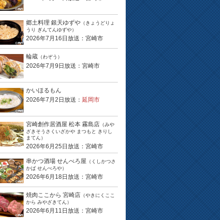
郷土料理 銀天ゆずや
（きょうどりょ
うり ぎんてんゆずや）
2026年7月16日放送：宮崎市
輪蔵
（わぞう）
2026年7月9日放送：宮崎市
かいほるもん
2026年7月2日放送：
延岡市
宮崎創作居酒屋 松本 霧島店
（みや
ざきそうさくいざかや まつもと きりし
まてん）
2026年6月25日放送：宮崎市
串かつ酒場 せんべろ屋
（くしかつさ
かば せんべろや）
2026年6月18日放送：宮崎市
焼肉ここから 宮崎店
（やきにくここ
から みやざきてん）
2026年6月11日放送：宮崎市