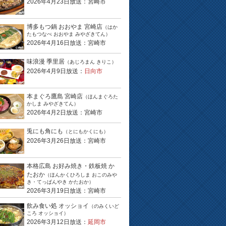
2026年4月23日放送：宮崎市
博多もつ鍋 おおやま 宮崎店
（はか
たもつなべ おおやま みやざきてん）
2026年4月16日放送：宮崎市
味浪漫 季里居
（あじろまん きりこ）
2026年4月9日放送：
日向市
本まぐろ鷹島 宮崎店
（ほんまぐろた
かしま みやざきてん）
2026年4月2日放送：宮崎市
兎にも角にも
（とにもかくにも）
2026年3月26日放送：宮崎市
本格広島 お好み焼き・鉄板焼 か
たおか
（ほんかくひろしま おこのみや
き・てっぱんやき かたおか）
2026年3月19日放送：宮崎市
飲み食い処 オッショイ
（のみくいど
ころ オッショイ）
2026年3月12日放送：
延岡市