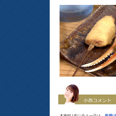
木挽BLUEに合う一品は、
串揚