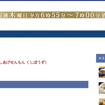
放
しあげせんもん くしぼうず）