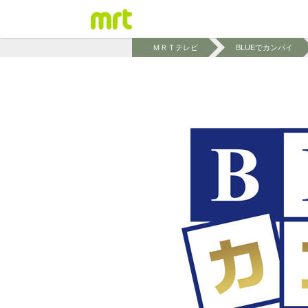
ＭＲＴテレビ
BLUEでカンパイ