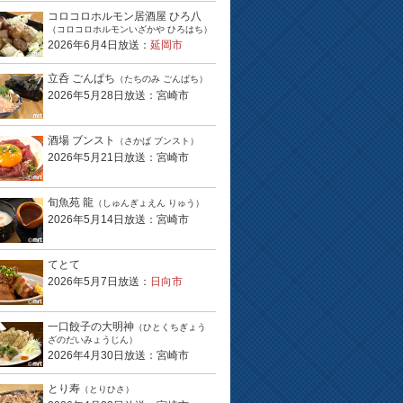
コロコロホルモン居酒屋 ひろ八
（コロコロホルモンいざかや ひろはち）
2026年6月4日放送：
延岡市
立呑 ごんぱち
（たちのみ ごんぱち）
2026年5月28日放送：宮崎市
酒場 ブンスト
（さかば ブンスト）
2026年5月21日放送：宮崎市
旬魚苑 龍
（しゅんぎょえん りゅう）
2026年5月14日放送：宮崎市
てとて
2026年5月7日放送：
日向市
一口餃子の大明神
（ひとくちぎょう
ざのだいみょうじん）
2026年4月30日放送：宮崎市
とり寿
（とりひさ）