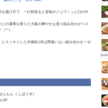
妙な揚げ方で、一口頬張ると旨味がジュワ～っと口の中
かにの濃厚な香りと大葉の爽やかな香り組み合わがベス
（^^）
にスッキリした木挽BLUEは間違いない組み合わせ！ぜ
202
せんもん くしぼうず）
ル5F