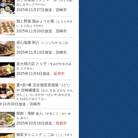
ホテル青島サンクマール
（ホテルあ
おしまサンクマール）
2025年11月27日放送：宮崎市
鶏と野菜 鶏みょうが屋
（とりとやさ
い とりみょうがや）
2025年11月20日放送：宮崎市
居心地屋 和八
（いごごちや なごは
ち）
2025年11月13日放送：宮崎市
炭火焼の店 とり千
（すみびやきのみ
せ とりせん）
2025年11月6日放送：
延岡市
藁×炭×肴 完全個室居酒屋 つどい
や 宮崎橘通店
（わら すみ さかな かん
ぜんこしついざかや つどいや みやざき
たちばなどおりてん）
5年10月30日放送：宮崎市
焼肉・海鮮 あら
（やきにく・かいせ
ん あら）
2025年10月16日放送：
西都市
個室ダイニング こごみ
（こしつダイ