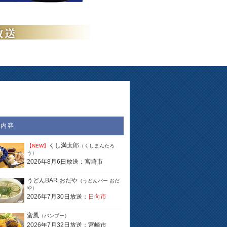
送内容
くし満太郎
【NEW】
（くしまんたろ
う）
2026年8月6日放送：宮崎市
うどんBAR おだや
（うどんバー おだ
や）
2026年7月30日放送：
日向市
蛮風
（バンブー）
2026年7月32日放送：宮崎市