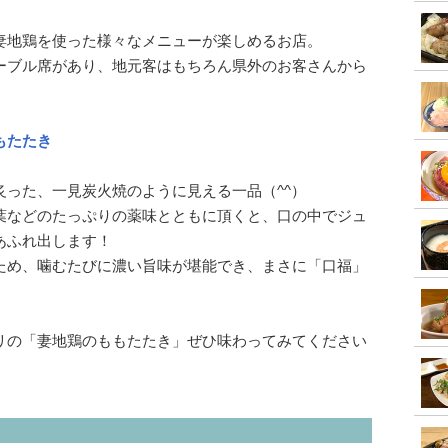
妻地鶏を使った様々なメニューが楽しめるお店。
ーブル席があり、地元客はもちろん県外のお客さんから
もたたき
炙った、一見炭火焼のように見える一品（^^）
葉などのたっぷりの薬味とともに頂くと、口の中でジュ
あふれ出します！
ため、噛むたびに濃い旨味が堪能でき、まさに「口福」
リの「妻地鶏のももたたき」ぜひ味わってみてください