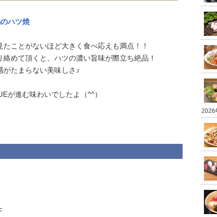
鶏のハツ焼
見たことがないほど大きく食べ応えも満点！！
り絡めて頂くと、ハツの濃い旨味が際立ち絶品！
感がたまらない美味しさ♪
UEが進む味わいでしたよ（^^）
202
F