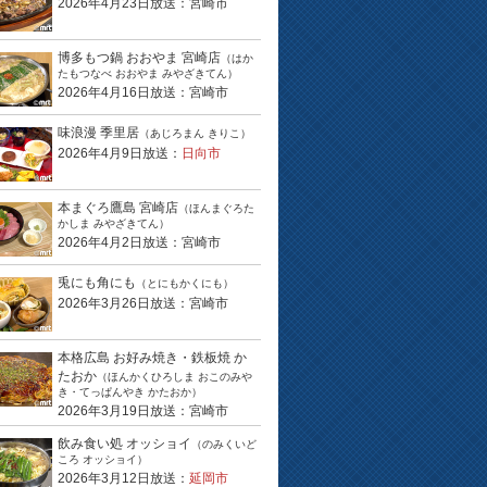
2026年4月23日放送：宮崎市
博多もつ鍋 おおやま 宮崎店
（はか
たもつなべ おおやま みやざきてん）
2026年4月16日放送：宮崎市
味浪漫 季里居
（あじろまん きりこ）
2026年4月9日放送：
日向市
本まぐろ鷹島 宮崎店
（ほんまぐろた
かしま みやざきてん）
2026年4月2日放送：宮崎市
兎にも角にも
（とにもかくにも）
2026年3月26日放送：宮崎市
本格広島 お好み焼き・鉄板焼 か
たおか
（ほんかくひろしま おこのみや
き・てっぱんやき かたおか）
2026年3月19日放送：宮崎市
飲み食い処 オッショイ
（のみくいど
ころ オッショイ）
2026年3月12日放送：
延岡市