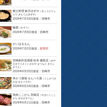
郷土料理 銀天ゆずや
（きょうどりょ
うり ぎんてんゆずや）
2026年7月16日放送：宮崎市
輪蔵
（わぞう）
2026年7月9日放送：宮崎市
かいほるもん
2026年7月2日放送：
延岡市
宮崎創作居酒屋 松本 霧島店
（みや
ざきそうさくいざかや まつもと きりし
まてん）
2026年6月25日放送：宮崎市
串かつ酒場 せんべろ屋
（くしかつさ
かば せんべろや）
2026年6月18日放送：宮崎市
焼肉ここから 宮崎店
（やきにくここ
から みやざきてん）
2026年6月11日放送：宮崎市