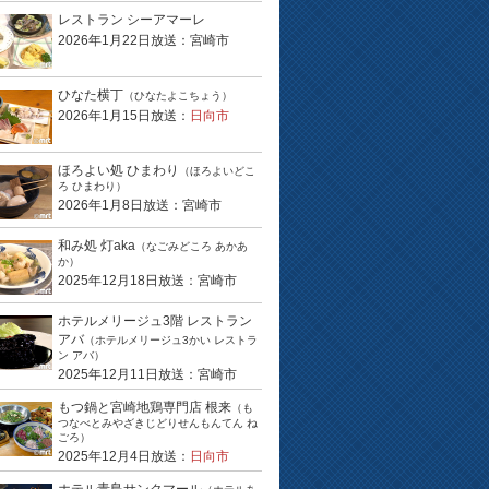
レストラン シーアマーレ
2026年1月22日放送：宮崎市
ひなた横丁
（ひなたよこちょう）
2026年1月15日放送：
日向市
ほろよい処 ひまわり
（ほろよいどこ
ろ ひまわり）
2026年1月8日放送：宮崎市
和み処 灯aka
（なごみどころ あかあ
か）
2025年12月18日放送：宮崎市
ホテルメリージュ3階 レストラン
アバ
（ホテルメリージュ3かい レストラ
ン アバ）
2025年12月11日放送：宮崎市
もつ鍋と宮崎地鶏専門店 根来
（も
つなべとみやざきじどりせんもんてん ね
ごろ）
2025年12月4日放送：
日向市