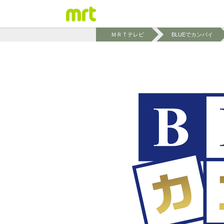
ＭＲＴテレビ
BLUEでカンパイ