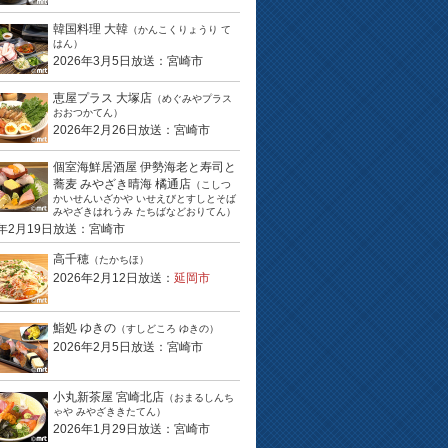
韓国料理 大韓
（かんこくりょうり て
はん）
2026年3月5日放送：宮崎市
恵屋プラス 大塚店
（めぐみやプラス
おおつかてん）
2026年2月26日放送：宮崎市
個室海鮮居酒屋 伊勢海老と寿司と
蕎麦 みやざき晴海 橘通店
（こしつ
かいせんいざかや いせえびとすしとそば
みやざきはれうみ たちばなどおりてん）
6年2月19日放送：宮崎市
高千穂
（たかちほ）
2026年2月12日放送：
延岡市
鮨処 ゆきの
（すしどころ ゆきの）
2026年2月5日放送：宮崎市
小丸新茶屋 宮崎北店
（おまるしんち
ゃや みやざききたてん）
2026年1月29日放送：宮崎市