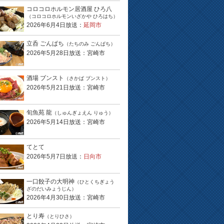
コロコロホルモン居酒屋 ひろ八
（コロコロホルモンいざかや ひろはち）
2026年6月4日放送：
延岡市
立呑 ごんぱち
（たちのみ ごんぱち）
2026年5月28日放送：宮崎市
酒場 ブンスト
（さかば ブンスト）
2026年5月21日放送：宮崎市
旬魚苑 龍
（しゅんぎょえん りゅう）
2026年5月14日放送：宮崎市
てとて
2026年5月7日放送：
日向市
一口餃子の大明神
（ひとくちぎょう
ざのだいみょうじん）
2026年4月30日放送：宮崎市
とり寿
（とりひさ）