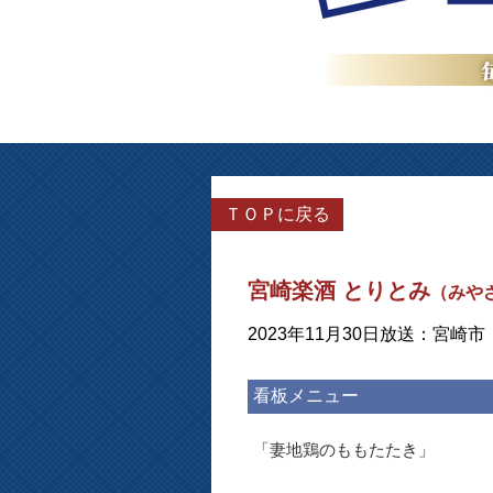
ＴＯＰに戻る
宮崎楽酒 とりとみ
（みや
2023年11月30日放送：宮崎市
看板メニュー
「妻地鶏のももたたき」