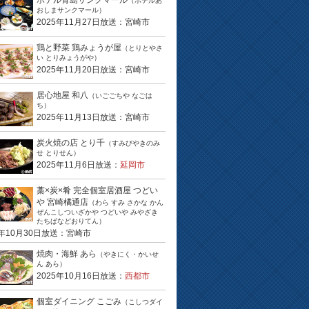
ホテル青島サンクマール
（ホテルあ
おしまサンクマール）
2025年11月27日放送：宮崎市
鶏と野菜 鶏みょうが屋
（とりとやさ
い とりみょうがや）
2025年11月20日放送：宮崎市
居心地屋 和八
（いごごちや なごは
ち）
2025年11月13日放送：宮崎市
炭火焼の店 とり千
（すみびやきのみ
せ とりせん）
2025年11月6日放送：
延岡市
藁×炭×肴 完全個室居酒屋 つどい
や 宮崎橘通店
（わら すみ さかな かん
ぜんこしついざかや つどいや みやざき
たちばなどおりてん）
5年10月30日放送：宮崎市
焼肉・海鮮 あら
（やきにく・かいせ
ん あら）
2025年10月16日放送：
西都市
個室ダイニング こごみ
（こしつダイ