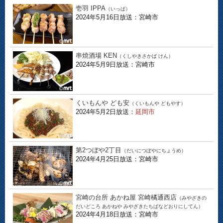
壱羽 IPPA
（いっぱ）
2024年5月16日放送：宮崎市
串焼酒場 KEN
（くしやきさかば けん）
2024年5月9日放送：宮崎市
くいもんや ども安
（くいもんや どもやす）
2024年5月2日放送：
延岡市
第2つぼや2丁目
（だいにつぼやにちょうめ）
2024年4月25日放送：宮崎市
宮崎の台所 あかね屋 宮崎橘通西店
（みやざきの
だいどころ あかねや みやざきたちばなどおりにしてん）
2024年4月18日放送：宮崎市