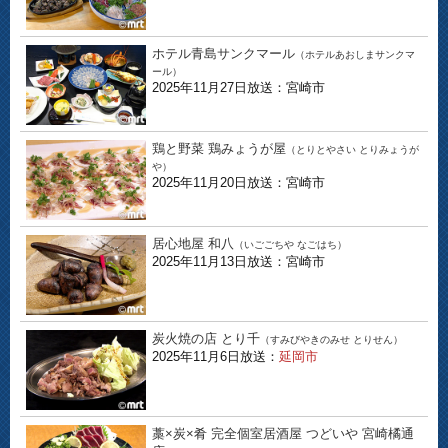
ホテル青島サンクマール
（ホテルあおしまサンクマ
ール）
2025年11月27日放送：宮崎市
鶏と野菜 鶏みょうが屋
（とりとやさい とりみょうが
や）
2025年11月20日放送：宮崎市
居心地屋 和八
（いごごちや なごはち）
2025年11月13日放送：宮崎市
炭火焼の店 とり千
（すみびやきのみせ とりせん）
2025年11月6日放送：
延岡市
藁×炭×肴 完全個室居酒屋 つどいや 宮崎橘通