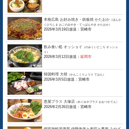
本格広島 お好み焼き・鉄板焼 かたおか
（ほんか
くひろしま おこのみやき・てっぱんやき かたおか）
2026年3月19日放送：宮崎市
飲み食い処 オッショイ
（のみくいどころ オッショ
イ）
2026年3月12日放送：
延岡市
韓国料理 大韓
（かんこくりょうり てはん）
2026年3月5日放送：宮崎市
恵屋プラス 大塚店
（めぐみやプラス おおつかてん）
2026年2月26日放送：宮崎市
個室海鮮居酒屋 伊勢海老と寿司と蕎麦 みやざ