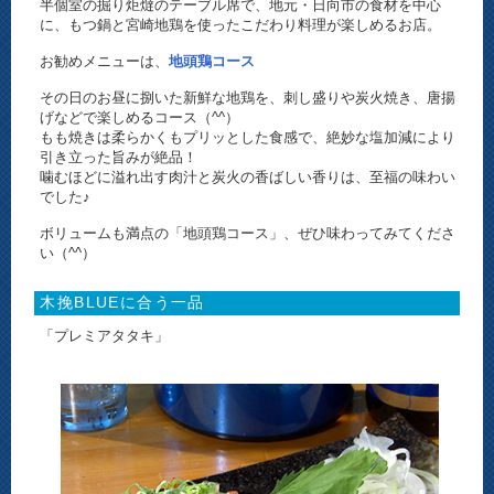
半個室の掘り炬燵のテーブル席で、地元・日向市の食材を中心
に、もつ鍋と宮崎地鶏を使ったこだわり料理が楽しめるお店。
お勧めメニューは、
地頭鶏コース
その日のお昼に捌いた新鮮な地鶏を、刺し盛りや炭火焼き、唐揚
げなどで楽しめるコース（^^）
もも焼きは柔らかくもプリッとした食感で、絶妙な塩加減により
引き立った旨みが絶品！
噛むほどに溢れ出す肉汁と炭火の香ばしい香りは、至福の味わい
でした♪
ボリュームも満点の「地頭鶏コース」、ぜひ味わってみてくださ
い（^^）
木挽BLUEに合う一品
「プレミアタタキ」