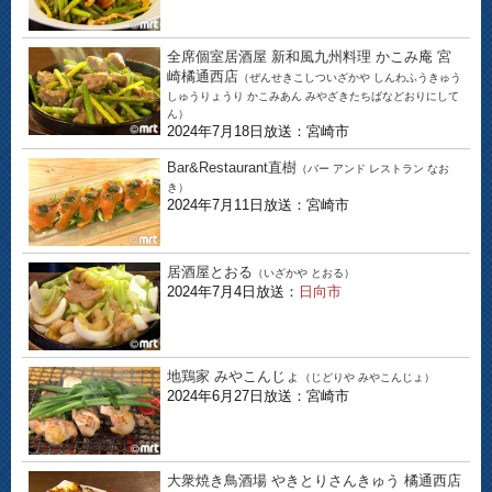
全席個室居酒屋 新和風九州料理 かこみ庵 宮
崎橘通西店
（ぜんせきこしついざかや しんわふうきゅう
しゅうりょうり かこみあん みやざきたちばなどおりにして
ん）
2024年7月18日放送：宮崎市
Bar&Restaurant直樹
（バー アンド レストラン なお
き）
2024年7月11日放送：宮崎市
居酒屋とおる
（いざかや とおる）
2024年7月4日放送：
日向市
地鶏家 みやこんじょ
（じどりや みやこんじょ）
2024年6月27日放送：宮崎市
大衆焼き鳥酒場 やきとりさんきゅう 橘通西店