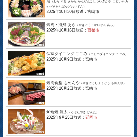
店
（わら すみ さかな かんぜんこしついざかや つどいや み
やざきたちばなどおりてん）
2025年10月30日放送：宮崎市
焼肉・海鮮 あら
（やきにく・かいせん あら）
2025年10月16日放送：
西都市
個室ダイニング こごみ
（こしつダイニング こごみ）
2025年10月9日放送：宮崎市
焼肉食堂 もめんや
（やきにくしょくどう もめんや）
2025年10月2日放送：宮崎市
炉端焼 源太
（ろばたやき げんた）
2025年9月25日放送：
延岡市