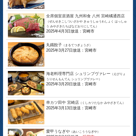
全席個室居酒屋 九州和食 八州 宮崎橘通西店
（ぜんせきこしついざかや きゅうしゅうわしょく はっしゅ
う みやざきたちばなどおりにしてん）
2025年4月3日放送：宮崎市
丸鐡餃子
（まるてつぎょうざ）
2025年3月27日放送：宮崎市
海老料理専門店 シュリンプヴァレー
（えびりょ
うりせんもんてん シュリンプヴァレー）
2025年3月20日放送：宮崎市
串カツ田中 宮崎店
（くしカツたなか みやざきてん）
2025年3月13日放送：宮崎市
愛甲うなぎや
（あいこううなぎや）