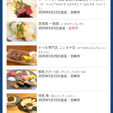
（ザ・メイビアみやざき まきやきとてっぱんやき フォレス
ト）
2025年6月12日放送：宮崎市
居酒屋 一期屋
（いざかや いちごや）
2025年6月5日放送：
延岡市
かつを専門店 ニシタチ店
（かつをせんもんてん ニシ
タチてん）
2025年5月29日放送：宮崎市
鮨処 わたつみ
（すしどころ わたつみ）
2025年5月22日放送：宮崎市
味処 集
（あじどころ しゅう）
2025年5月15日放送：宮崎市