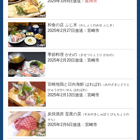
2025年3月6日放送：
延岡市
和食の店 ふじ木
（わしょくのみせ ふじき）
2025年2月27日放送：宮崎市
季節料理 かわの
（きせつりょうり かわの）
2025年2月20日放送：宮崎市
宮崎地鶏と日向海鮮 はればれ
（みやざきじどりと
ひゅうがかいせん はればれ）
2025年2月13日放送：宮崎市
炭焼酒房 旻晁の昊
（すみやきしゅぼう びんちょうの
そら）
2025年2月6日放送：宮崎市