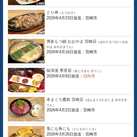
とり寿
（とりひさ）
2026年4月23日放送：宮崎市
博多もつ鍋 おおやま 宮崎店
（はかたもつなべ おお
やま みやざきてん）
2026年4月16日放送：宮崎市
味浪漫 季里居
（あじろまん きりこ）
2026年4月9日放送：
日向市
本まぐろ鷹島 宮崎店
（ほんまぐろたかしま みやざき
てん）
2026年4月2日放送：宮崎市
兎にも角にも
（とにもかくにも）
2026年3月26日放送：宮崎市