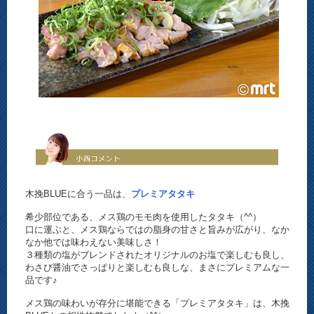
木挽BLUEに合う一品は、
プレミアタタキ
希少部位である、メス鶏のモモ肉を使用したタタキ（^^）
口に運ぶと、メス鶏ならではの脂身の甘さと旨みが広がり、なか
なか他では味わえない美味しさ！
３種類の塩がブレンドされたオリジナルのお塩で楽しむも良し、
わさび醤油でさっぱりと楽しむも良しな、まさにプレミアムな一
品です♪
メス鶏の味わいが存分に堪能できる「プレミアタタキ」は、木挽