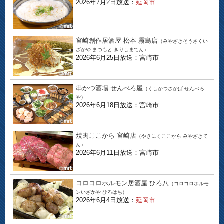
2026年7月2日放送：
延岡市
宮崎創作居酒屋 松本 霧島店
（みやざきそうさくい
ざかや まつもと きりしまてん）
2026年6月25日放送：宮崎市
串かつ酒場 せんべろ屋
（くしかつさかば せんべろ
や）
2026年6月18日放送：宮崎市
焼肉ここから 宮崎店
（やきにくここから みやざきて
ん）
2026年6月11日放送：宮崎市
コロコロホルモン居酒屋 ひろ八
（コロコロホルモ
ンいざかや ひろはち）
2026年6月4日放送：
延岡市