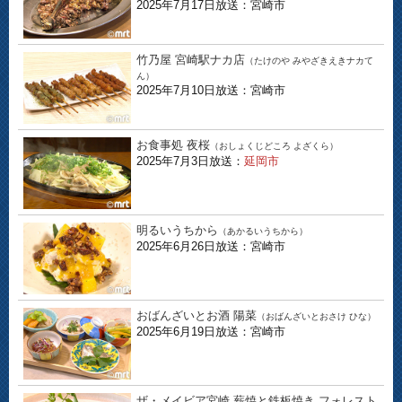
2025年7月17日放送：宮崎市
竹乃屋 宮崎駅ナカ店
（たけのや みやざきえきナカて
ん）
2025年7月10日放送：宮崎市
お食事処 夜桜
（おしょくじどころ よざくら）
2025年7月3日放送：
延岡市
明るいうちから
（あかるいうちから）
2025年6月26日放送：宮崎市
おばんざいとお酒 陽菜
（おばんざいとおさけ ひな）
2025年6月19日放送：宮崎市
ザ・メイビア宮崎 薪焼と鉄板焼き フォレスト