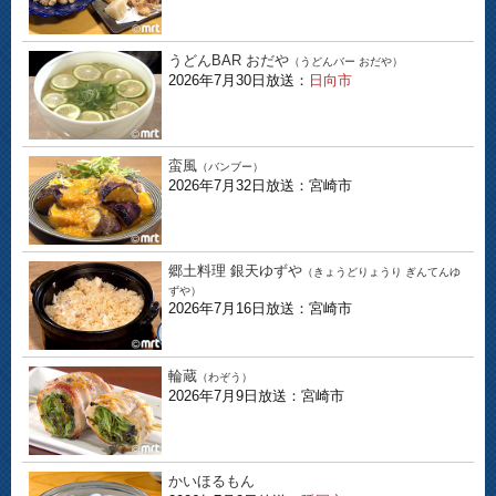
うどんBAR おだや
（うどんバー おだや）
2026年7月30日放送：
日向市
蛮風
（バンブー）
2026年7月32日放送：宮崎市
郷土料理 銀天ゆずや
（きょうどりょうり ぎんてんゆ
ずや）
2026年7月16日放送：宮崎市
輪蔵
（わぞう）
2026年7月9日放送：宮崎市
かいほるもん