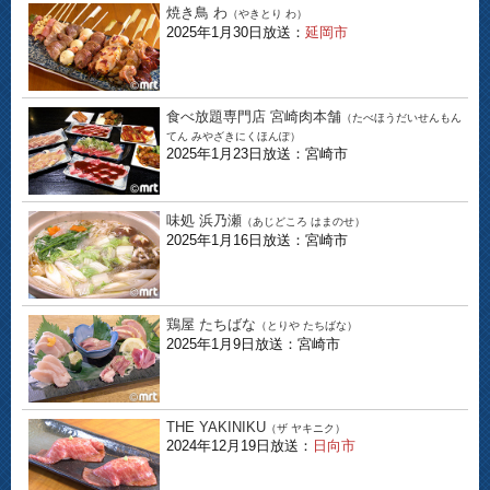
焼き鳥 わ
（やきとり わ）
2025年1月30日放送：
延岡市
食べ放題専門店 宮崎肉本舗
（たべほうだいせんもん
てん みやざきにくほんぽ）
2025年1月23日放送：宮崎市
味処 浜乃瀬
（あじどころ はまのせ）
2025年1月16日放送：宮崎市
鶏屋 たちばな
（とりや たちばな）
2025年1月9日放送：宮崎市
THE YAKINIKU
（ザ ヤキニク）
2024年12月19日放送：
日向市