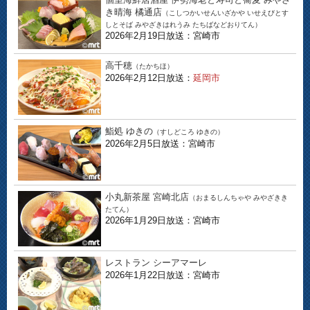
き晴海 橘通店
（こしつかいせんいざかや いせえびとす
しとそば みやざきはれうみ たちばなどおりてん）
2026年2月19日放送：宮崎市
高千穂
（たかちほ）
2026年2月12日放送：
延岡市
鮨処 ゆきの
（すしどころ ゆきの）
2026年2月5日放送：宮崎市
小丸新茶屋 宮崎北店
（おまるしんちゃや みやざきき
たてん）
2026年1月29日放送：宮崎市
レストラン シーアマーレ
2026年1月22日放送：宮崎市