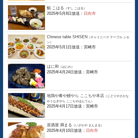
鮨 こはる
（すし こはる）
2025年5月8日放送：
日向市
Chinese table SHISEN
（チャイニーズ テーブル シセ
ン）
2025年5月1日放送：宮崎市
はに和
（はにわ）
2025年4月24日放送：宮崎市
地鶏や肴や鰻やら ここちや本店
（じどりやさかな
やうなぎやら ここちやほんてん）
2025年4月17日放送：宮崎市
居酒屋 満まる
（いざかや まんまる）
2025年4月10日放送：
日向市