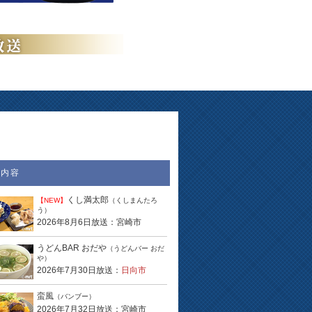
送内容
くし満太郎
【NEW】
（くしまんたろ
う）
2026年8月6日放送：宮崎市
うどんBAR おだや
（うどんバー おだ
や）
2026年7月30日放送：
日向市
蛮風
（バンブー）
2026年7月32日放送：宮崎市