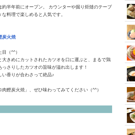
は約半年前にオープン。 カウンターや掘り炬燵のテーブ
々な料理で楽しめると人気です。
鰹炭火焼
目（^^）
と大きめにカットされたカツオを口に運ぶと、まるで鶏
あっさりしたカツオの旨味が溢れ出します！
しい香りが合わさって絶品♪
ロ肉鰹炭火焼」、ぜひ味わってみてください（^^）