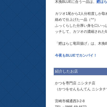
木挽BLUEに合う一品は、
鰹は
カツオ1尾から2人分程度しか
絡めて仕上げた一品（^^）
ふっくらした分厚い身を口いっ
ッチして、カツオの濃縮された
「鰹はらじ竜田揚げ」は、木挽B
今夜もBLUEでカンパイ！
紹介したお店
かつを専門店 ニシタチ店
（かつをせんもんてん ニシタチ
宮崎市橘通西3-2-8
TEL：0985-69-6672