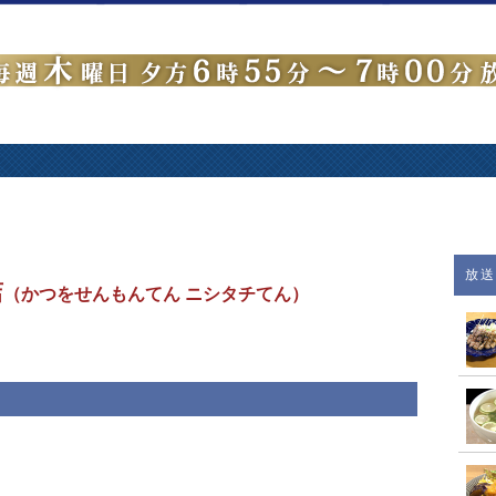
放
店
（かつをせんもんてん ニシタチてん）