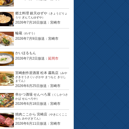
郷土料理 銀天ゆずや
（きょうどりょ
うり ぎんてんゆずや）
2026年7月16日放送：宮崎市
輪蔵
（わぞう）
2026年7月9日放送：宮崎市
かいほるもん
2026年7月2日放送：
延岡市
宮崎創作居酒屋 松本 霧島店
（みや
ざきそうさくいざかや まつもと きりし
まてん）
2026年6月25日放送：宮崎市
串かつ酒場 せんべろ屋
（くしかつさ
かば せんべろや）
2026年6月18日放送：宮崎市
焼肉ここから 宮崎店
（やきにくここ
から みやざきてん）
2026年6月11日放送：宮崎市