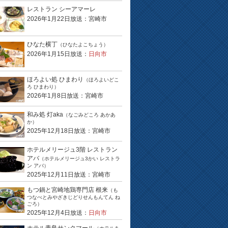
レストラン シーアマーレ
2026年1月22日放送：宮崎市
ひなた横丁
（ひなたよこちょう）
2026年1月15日放送：
日向市
ほろよい処 ひまわり
（ほろよいどこ
ろ ひまわり）
2026年1月8日放送：宮崎市
和み処 灯aka
（なごみどころ あかあ
か）
2025年12月18日放送：宮崎市
ホテルメリージュ3階 レストラン
アバ
（ホテルメリージュ3かい レストラ
ン アバ）
2025年12月11日放送：宮崎市
もつ鍋と宮崎地鶏専門店 根来
（も
つなべとみやざきじどりせんもんてん ね
ごろ）
2025年12月4日放送：
日向市