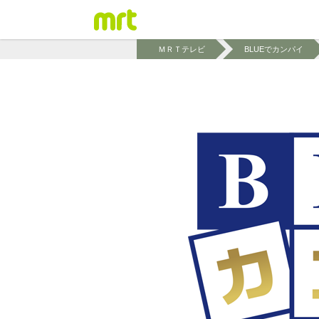
ＭＲＴテレビ
BLUEでカンパイ