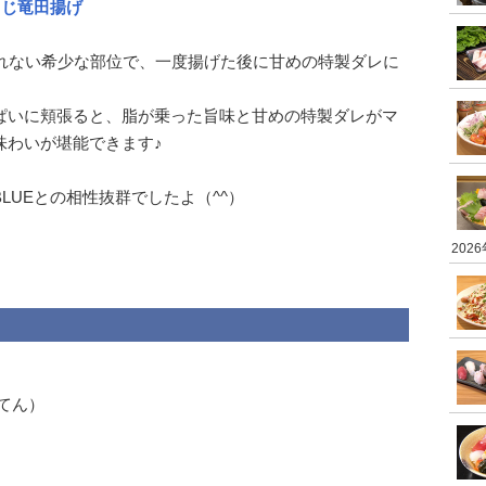
らじ竜田揚げ
取れない希少な部位で、一度揚げた後に甘めの特製ダレに
ぱいに頬張ると、脂が乗った旨味と甘めの特製ダレがマ
味わいが堪能できます♪
LUEとの相性抜群でしたよ（^^）
202
てん）