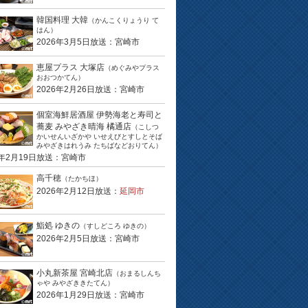
韓国料理 大韓
（かんこくりょうり て
はん）
2026年3月5日放送：宮崎市
恵屋プラス 大塚店
（めぐみやプラス
おおつかてん）
2026年2月26日放送：宮崎市
個室海鮮居酒屋 伊勢海老と寿司と
蕎麦 みやざき晴海 橘通店
（こしつ
かいせんいざかや いせえびとすしとそば
みやざきはれうみ たちばなどおりてん）
6年2月19日放送：宮崎市
高千穂
（たかちほ）
2026年2月12日放送：
延岡市
鮨処 ゆきの
（すしどころ ゆきの）
2026年2月5日放送：宮崎市
小丸新茶屋 宮崎北店
（おまるしんち
ゃや みやざききたてん）
2026年1月29日放送：宮崎市