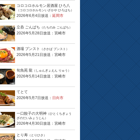
コロコロホルモン居酒屋 ひろ八
（コロコロホルモンいざかや ひろはち）
2026年6月4日放送：
延岡市
立呑 ごんぱち
（たちのみ ごんぱち）
2026年5月28日放送：宮崎市
酒場 ブンスト
（さかば ブンスト）
2026年5月21日放送：宮崎市
旬魚苑 龍
（しゅんぎょえん りゅう）
2026年5月14日放送：宮崎市
てとて
2026年5月7日放送：
日向市
一口餃子の大明神
（ひとくちぎょう
ざのだいみょうじん）
2026年4月30日放送：宮崎市
とり寿
（とりひさ）