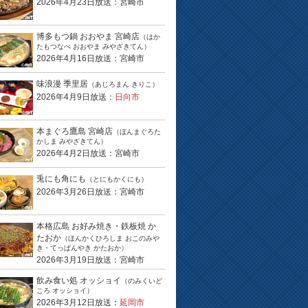
2026年4月23日放送：宮崎市
博多もつ鍋 おおやま 宮崎店
（はか
たもつなべ おおやま みやざきてん）
2026年4月16日放送：宮崎市
味浪漫 季里居
（あじろまん きりこ）
2026年4月9日放送：
日向市
本まぐろ鷹島 宮崎店
（ほんまぐろた
かしま みやざきてん）
2026年4月2日放送：宮崎市
兎にも角にも
（とにもかくにも）
2026年3月26日放送：宮崎市
本格広島 お好み焼き・鉄板焼 か
たおか
（ほんかくひろしま おこのみや
き・てっぱんやき かたおか）
2026年3月19日放送：宮崎市
飲み食い処 オッショイ
（のみくいど
ころ オッショイ）
2026年3月12日放送：
延岡市