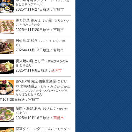
ホテル青島サンクマール
（ホテルあ
おしまサンクマール）
2025年11月27日放送：宮崎市
鶏と野菜 鶏みょうが屋
（とりとやさ
い とりみょうがや）
2025年11月20日放送：宮崎市
居心地屋 和八
（いごごちや なごは
ち）
2025年11月13日放送：宮崎市
炭火焼の店 とり千
（すみびやきのみ
せ とりせん）
2025年11月6日放送：
延岡市
藁×炭×肴 完全個室居酒屋 つどい
や 宮崎橘通店
（わら すみ さかな かん
ぜんこしついざかや つどいや みやざき
たちばなどおりてん）
5年10月30日放送：宮崎市
焼肉・海鮮 あら
（やきにく・かいせ
ん あら）
2025年10月16日放送：
西都市
個室ダイニング こごみ
（こしつダイ