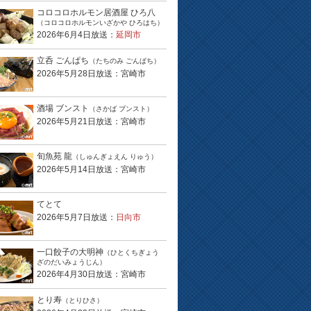
コロコロホルモン居酒屋 ひろ八
（コロコロホルモンいざかや ひろはち）
2026年6月4日放送：
延岡市
立呑 ごんぱち
（たちのみ ごんぱち）
2026年5月28日放送：宮崎市
酒場 ブンスト
（さかば ブンスト）
2026年5月21日放送：宮崎市
旬魚苑 龍
（しゅんぎょえん りゅう）
2026年5月14日放送：宮崎市
てとて
2026年5月7日放送：
日向市
一口餃子の大明神
（ひとくちぎょう
ざのだいみょうじん）
2026年4月30日放送：宮崎市
とり寿
（とりひさ）