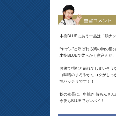
木挽BLUEにあう一品は「鶏ナ
“ヤゲン”と呼ばれる鶏の胸の部
木挽BLUEで柔らかく煮込んだ
お箸で掴むと崩れてしまいそう
白味噌のまろやかなコクがしっか
性バッチリです！！
秋の夜長に、串焼き 侍もんさ
今夜もBLUEでカンパイ！