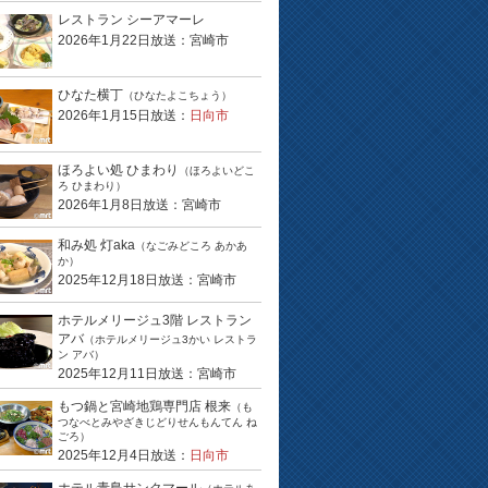
レストラン シーアマーレ
2026年1月22日放送：宮崎市
ひなた横丁
（ひなたよこちょう）
2026年1月15日放送：
日向市
ほろよい処 ひまわり
（ほろよいどこ
ろ ひまわり）
2026年1月8日放送：宮崎市
和み処 灯aka
（なごみどころ あかあ
か）
2025年12月18日放送：宮崎市
ホテルメリージュ3階 レストラン
アバ
（ホテルメリージュ3かい レストラ
ン アバ）
2025年12月11日放送：宮崎市
もつ鍋と宮崎地鶏専門店 根来
（も
つなべとみやざきじどりせんもんてん ね
ごろ）
2025年12月4日放送：
日向市