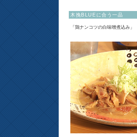
木挽BLUEに合う一品
「鶏ナンコツの白味噌煮込み」