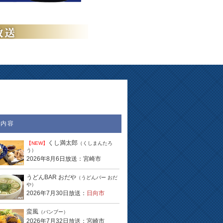
送内容
くし満太郎
【NEW】
（くしまんたろ
う）
2026年8月6日放送：宮崎市
うどんBAR おだや
（うどんバー おだ
や）
2026年7月30日放送：
日向市
蛮風
（バンブー）
2026年7月32日放送：宮崎市