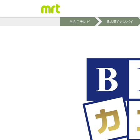
ＭＲＴテレビ
BLUEでカンパイ