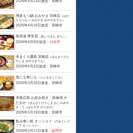
2026年4月23日放送：宮崎市
博多もつ鍋 おおやま 宮崎店
（はか
たもつなべ おおやま みやざきてん）
2026年4月16日放送：宮崎市
味浪漫 季里居
（あじろまん きりこ）
2026年4月9日放送：
日向市
本まぐろ鷹島 宮崎店
（ほんまぐろた
かしま みやざきてん）
2026年4月2日放送：宮崎市
兎にも角にも
（とにもかくにも）
2026年3月26日放送：宮崎市
本格広島 お好み焼き・鉄板焼 か
たおか
（ほんかくひろしま おこのみや
き・てっぱんやき かたおか）
2026年3月19日放送：宮崎市
飲み食い処 オッショイ
（のみくいど
ころ オッショイ）
2026年3月12日放送：
延岡市