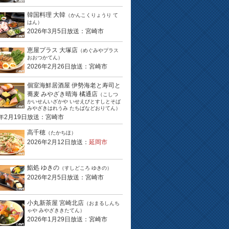
韓国料理 大韓
（かんこくりょうり て
はん）
2026年3月5日放送：宮崎市
恵屋プラス 大塚店
（めぐみやプラス
おおつかてん）
2026年2月26日放送：宮崎市
個室海鮮居酒屋 伊勢海老と寿司と
蕎麦 みやざき晴海 橘通店
（こしつ
かいせんいざかや いせえびとすしとそば
みやざきはれうみ たちばなどおりてん）
6年2月19日放送：宮崎市
高千穂
（たかちほ）
2026年2月12日放送：
延岡市
鮨処 ゆきの
（すしどころ ゆきの）
2026年2月5日放送：宮崎市
小丸新茶屋 宮崎北店
（おまるしんち
ゃや みやざききたてん）
2026年1月29日放送：宮崎市