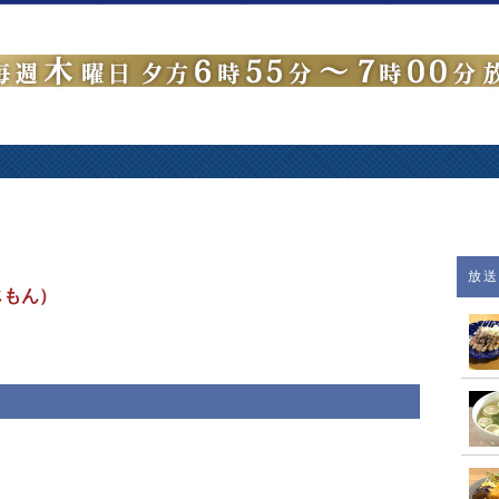
放
じもん）