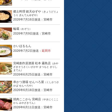
郷土料理 銀天ゆずや
（きょうどりょ
うり ぎんてんゆずや）
2026年7月16日放送：宮崎市
輪蔵
（わぞう）
2026年7月9日放送：宮崎市
かいほるもん
2026年7月2日放送：
延岡市
宮崎創作居酒屋 松本 霧島店
（みや
ざきそうさくいざかや まつもと きりし
まてん）
2026年6月25日放送：宮崎市
串かつ酒場 せんべろ屋
（くしかつさ
かば せんべろや）
2026年6月18日放送：宮崎市
焼肉ここから 宮崎店
（やきにくここ
から みやざきてん）
2026年6月11日放送：宮崎市