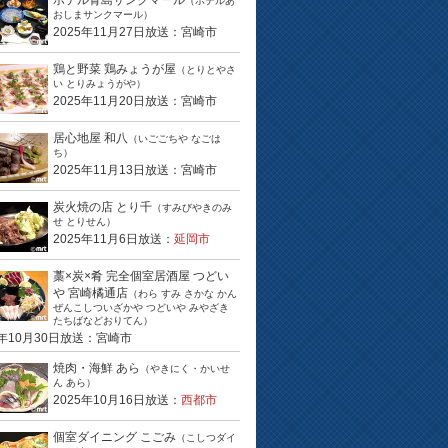
ホテル青島サンクマール
（ホテルあ
おしまサンクマール）
2025年11月27日放送：宮崎市
鶏と野菜 鶏みょうが屋
（とりとやさ
い とりみょうがや）
2025年11月20日放送：宮崎市
居心地屋 和八
（いごごちや なごは
ち）
2025年11月13日放送：宮崎市
炭火焼の店 とり千
（すみびやきのみ
せ とりせん）
2025年11月6日放送：
延岡市
藁×炭×肴 完全個室居酒屋 つどい
や 宮崎橘通店
（わら すみ さかな かん
ぜんこしついざかや つどいや みやざき
たちばなどおりてん）
5年10月30日放送：宮崎市
焼肉・海鮮 あら
（やきにく・かいせ
ん あら）
2025年10月16日放送：
西都市
個室ダイニング こごみ
（こしつダイ