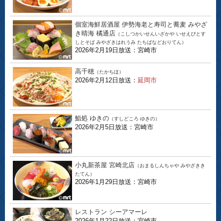
個室海鮮居酒屋 伊勢海老と寿司と蕎麦 みやざ
き晴海 橘通店
（こしつかいせんいざかや いせえびとす
しとそば みやざきはれうみ たちばなどおりてん）
2026年2月19日放送：宮崎市
高千穂
（たかちほ）
2026年2月12日放送：
延岡市
鮨処 ゆきの
（すしどころ ゆきの）
2026年2月5日放送：宮崎市
小丸新茶屋 宮崎北店
（おまるしんちゃや みやざきき
たてん）
2026年1月29日放送：宮崎市
レストラン シーアマーレ
2026年1月22日放送：宮崎市