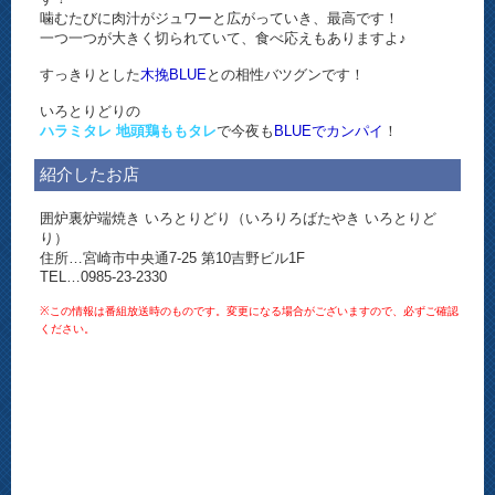
噛むたびに肉汁がジュワーと広がっていき、最高です！
一つ一つが大きく切られていて、食べ応えもありますよ♪
すっきりとした
木挽BLUE
との相性バツグンです！
いろとりどりの
ハラミタレ 地頭鶏ももタレ
で今夜も
BLUEでカンパイ
！
紹介したお店
囲炉裏炉端焼き いろとりどり（いろりろばたやき いろとりど
り）
住所…宮崎市中央通7-25 第10吉野ビル1F
TEL…0985-23-2330
※この情報は番組放送時のものです。変更になる場合がございますので、必ずご確認
ください。