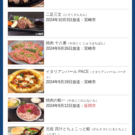
二足三文
（にそくさんもん）
2024年10月3日放送：宮崎市
焼肉 十八番
（やきにく じゅうはちばん）
2024年9月26日放送：宮崎市
イタリアンバール PACE
（イタリアンバール パーチ
ェ）
2024年9月19日放送：宮崎市
焼肉の船一
（やきにくのふないち）
2024年9月12日放送：
延岡市
元祖 貝汁とちょこっと鮨
（がんそ かいじるとちょこ
っとずし）