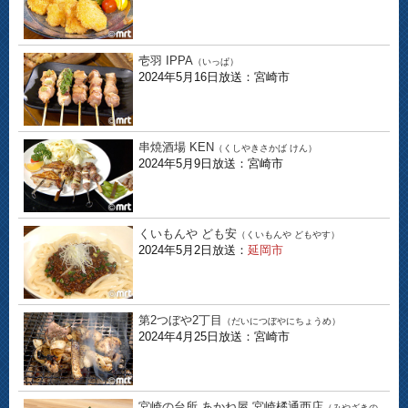
壱羽 IPPA
（いっぱ）
2024年5月16日放送：宮崎市
串焼酒場 KEN
（くしやきさかば けん）
2024年5月9日放送：宮崎市
くいもんや ども安
（くいもんや どもやす）
2024年5月2日放送：
延岡市
第2つぼや2丁目
（だいにつぼやにちょうめ）
2024年4月25日放送：宮崎市
宮崎の台所 あかね屋 宮崎橘通西店
（みやざきの