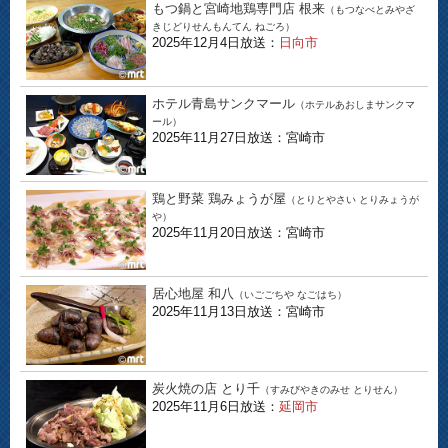
もつ鍋と宮崎地鶏専門店 根来
（もつなべとみやざ
きじどりせんもんてん ねごろ）
2025年12月4日放送：
日向市
ホテル青島サンクマール
（ホテルあおしまサンクマ
ール）
2025年11月27日放送：宮崎市
鶏と野菜 鶏みょうが屋
（とりとやさい とりみょうが
や）
2025年11月20日放送：宮崎市
居心地屋 和八
（いごごちや なごはち）
2025年11月13日放送：宮崎市
炭火焼の店 とり千
（すみびやきのみせ とりせん）
2025年11月6日放送：
延岡市