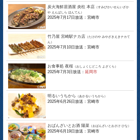
炭火海鮮居酒屋 炎柱 本店
（すみびかいせんいざか
や えんばしら ほんてん）
2025年7月17日放送：宮崎市
竹乃屋 宮崎駅ナカ店
（たけのや みやざきえきナカて
ん）
2025年7月10日放送：宮崎市
お食事処 夜桜
（おしょくじどころ よざくら）
2025年7月3日放送：
延岡市
明るいうちから
（あかるいうちから）
2025年6月26日放送：宮崎市
おばんざいとお酒 陽菜
（おばんざいとおさけ ひな）
2025年6月19日放送：宮崎市