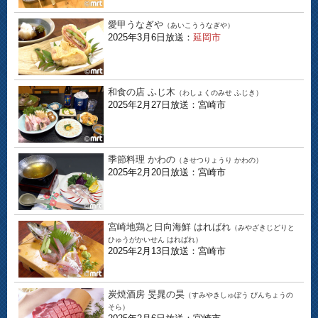
愛甲うなぎや
（あいこううなぎや）
2025年3月6日放送：
延岡市
和食の店 ふじ木
（わしょくのみせ ふじき）
2025年2月27日放送：宮崎市
季節料理 かわの
（きせつりょうり かわの）
2025年2月20日放送：宮崎市
宮崎地鶏と日向海鮮 はればれ
（みやざきじどりと
ひゅうがかいせん はればれ）
2025年2月13日放送：宮崎市
炭焼酒房 旻晁の昊
（すみやきしゅぼう びんちょうの
そら）