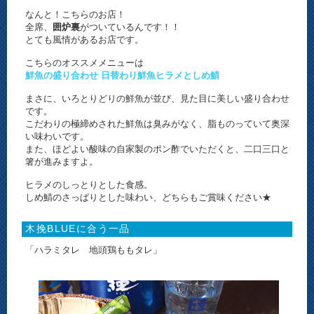
なんと！こちらのお店！
全席、
囲炉裏
がついているんです！！
とても風情があるお店です。
こちらのオススメメニューは
鮮魚の盛り合わせ 日替わり鮮魚ヒラメとしめ鯖
まさに、いろとりどりの鮮魚が並び、見た目に美しい盛り合わせ
です。
こだわりの極締めされた鮮魚は臭みがなく、脂ものっていて奥深
い味わいです。
また、ほどよい酸味の自家製のポン酢でいただくと、二口三口と
箸が進みますよ。
ヒラメのしっとりとした食感。
しめ鯖のさっぱりとした味わい、どちらもご賞味ください★
木挽BLUEに合う一品
「ハラミタレ 地頭鶏ももタレ」