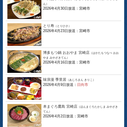
ん）
2026年4月30日放送：宮崎市
とり寿
（とりひさ）
2026年4月23日放送：宮崎市
博多もつ鍋 おおやま 宮崎店
（はかたもつなべ おお
やま みやざきてん）
2026年4月16日放送：宮崎市
味浪漫 季里居
（あじろまん きりこ）
2026年4月9日放送：
日向市
本まぐろ鷹島 宮崎店
（ほんまぐろたかしま みやざき
てん）
2026年4月2日放送：宮崎市