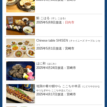
鮨 こはる
（すし こはる）
2025年5月8日放送：
日向市
Chinese table SHISEN
（チャイニーズ テーブル シセ
ン）
2025年5月1日放送：宮崎市
はに和
（はにわ）
2025年4月24日放送：宮崎市
地鶏や肴や鰻やら ここちや本店
（じどりやさかな
やうなぎやら ここちやほんてん）
2025年4月17日放送：宮崎市