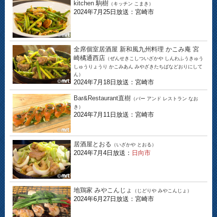
kitchen 駒樹
（キッチン こまき）
2024年7月25日放送：宮崎市
全席個室居酒屋 新和風九州料理 かこみ庵 宮
崎橘通西店
（ぜんせきこしついざかや しんわふうきゅう
しゅうりょうり かこみあん みやざきたちばなどおりにして
ん）
2024年7月18日放送：宮崎市
Bar&Restaurant直樹
（バー アンド レストラン なお
き）
2024年7月11日放送：宮崎市
居酒屋とおる
（いざかや とおる）
2024年7月4日放送：
日向市
地鶏家 みやこんじょ
（じどりや みやこんじょ）
2024年6月27日放送：宮崎市