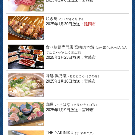
2025年2月6日放送：宮崎市
焼き鳥 わ
（やきとり わ）
2025年1月30日放送：
延岡市
食べ放題専門店 宮崎肉本舗
（たべほうだいせんもん
てん みやざきにくほんぽ）
2025年1月23日放送：宮崎市
味処 浜乃瀬
（あじどころ はまのせ）
2025年1月16日放送：宮崎市
鶏屋 たちばな
（とりや たちばな）
2025年1月9日放送：宮崎市
THE YAKINIKU
（ザ ヤキニク）