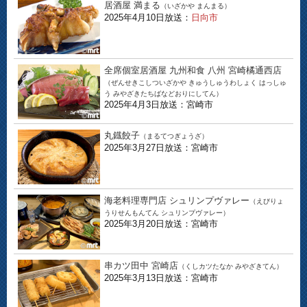
居酒屋 満まる
（いざかや まんまる）
2025年4月10日放送：
日向市
全席個室居酒屋 九州和食 八州 宮崎橘通西店
（ぜんせきこしついざかや きゅうしゅうわしょく はっしゅ
う みやざきたちばなどおりにしてん）
2025年4月3日放送：宮崎市
丸鐡餃子
（まるてつぎょうざ）
2025年3月27日放送：宮崎市
海老料理専門店 シュリンプヴァレー
（えびりょ
うりせんもんてん シュリンプヴァレー）
2025年3月20日放送：宮崎市
串カツ田中 宮崎店
（くしカツたなか みやざきてん）
2025年3月13日放送：宮崎市