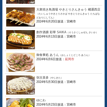
大衆焼き鳥酒場 やきとりさんきゅう 橘通西店
（たいしゅうやきとりさかば やきとりさんきゅう たちばな
どおりにしてん）
2024年6月20日放送：宮崎市
創作酒膳 彩華 SAIKA
（そうさくしゅぜん さいか）
2024年6月13日放送：宮崎市
御食事処 あうん
（おしょくじどころ あうん）
2024年6月6日放送：
延岡市
弥次喜多
（やじきた）
2024年5月30日放送：宮崎市
ゆにわ
2024年5月23日放送：宮崎市