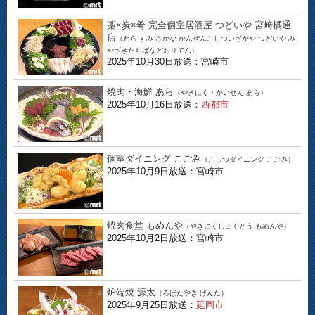
藁×炭×肴 完全個室居酒屋 つどいや 宮崎橘通
店
（わら すみ さかな かんぜんこしついざかや つどいや み
やざきたちばなどおりてん）
2025年10月30日放送：宮崎市
焼肉・海鮮 あら
（やきにく・かいせん あら）
2025年10月16日放送：
西都市
個室ダイニング こごみ
（こしつダイニング こごみ）
2025年10月9日放送：宮崎市
焼肉食堂 もめんや
（やきにくしょくどう もめんや）
2025年10月2日放送：宮崎市
炉端焼 源太
（ろばたやき げんた）
2025年9月25日放送：
延岡市