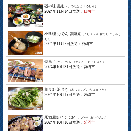
磯の味 黒進
（いそのあじ くろしん）
2024年11月14日放送：
日向市
小料理 おでん 護隆庵
（こりょうり おでん ごりゅう
あん）
2024年11月7日放送：宮崎市
焼鳥 じっちゃん
（やきとり じっちゃん）
2024年10月31日放送：宮崎市
和食処 浜咲き
（わしょくどころ はまさき）
2024年10月17日放送：宮崎市
居酒屋あいうえお
（いざかや あいうえお）
2024年10月10日放送：
延岡市