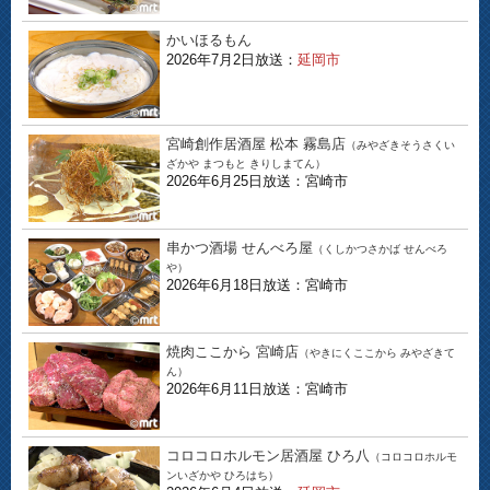
かいほるもん
2026年7月2日放送：
延岡市
宮崎創作居酒屋 松本 霧島店
（みやざきそうさくい
ざかや まつもと きりしまてん）
2026年6月25日放送：宮崎市
串かつ酒場 せんべろ屋
（くしかつさかば せんべろ
や）
2026年6月18日放送：宮崎市
焼肉ここから 宮崎店
（やきにくここから みやざきて
ん）
2026年6月11日放送：宮崎市
コロコロホルモン居酒屋 ひろ八
（コロコロホルモ
ンいざかや ひろはち）