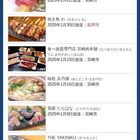
2025年2月6日放送：宮崎市
焼き鳥 わ
（やきとり わ）
2025年1月30日放送：
延岡市
食べ放題専門店 宮崎肉本舗
（たべほうだいせんもん
てん みやざきにくほんぽ）
2025年1月23日放送：宮崎市
味処 浜乃瀬
（あじどころ はまのせ）
2025年1月16日放送：宮崎市
鶏屋 たちばな
（とりや たちばな）
2025年1月9日放送：宮崎市
THE YAKINIKU
（ザ ヤキニク）