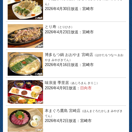
ん）
2026年4月30日放送：宮崎市
とり寿
（とりひさ）
2026年4月23日放送：宮崎市
博多もつ鍋 おおやま 宮崎店
（はかたもつなべ おお
やま みやざきてん）
2026年4月16日放送：宮崎市
味浪漫 季里居
（あじろまん きりこ）
2026年4月9日放送：
日向市
本まぐろ鷹島 宮崎店
（ほんまぐろたかしま みやざき
てん）
2026年4月2日放送：宮崎市