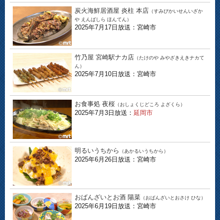
炭火海鮮居酒屋 炎柱 本店
（すみびかいせんいざか
や えんばしら ほんてん）
2025年7月17日放送：宮崎市
竹乃屋 宮崎駅ナカ店
（たけのや みやざきえきナカて
ん）
2025年7月10日放送：宮崎市
お食事処 夜桜
（おしょくじどころ よざくら）
2025年7月3日放送：
延岡市
明るいうちから
（あかるいうちから）
2025年6月26日放送：宮崎市
おばんざいとお酒 陽菜
（おばんざいとおさけ ひな）
2025年6月19日放送：宮崎市