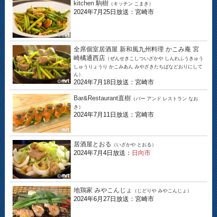
kitchen 駒樹
（キッチン こまき）
2024年7月25日放送：宮崎市
全席個室居酒屋 新和風九州料理 かこみ庵 宮
崎橘通西店
（ぜんせきこしついざかや しんわふうきゅう
しゅうりょうり かこみあん みやざきたちばなどおりにして
ん）
2024年7月18日放送：宮崎市
Bar&Restaurant直樹
（バー アンド レストラン なお
き）
2024年7月11日放送：宮崎市
居酒屋とおる
（いざかや とおる）
2024年7月4日放送：
日向市
地鶏家 みやこんじょ
（じどりや みやこんじょ）
2024年6月27日放送：宮崎市