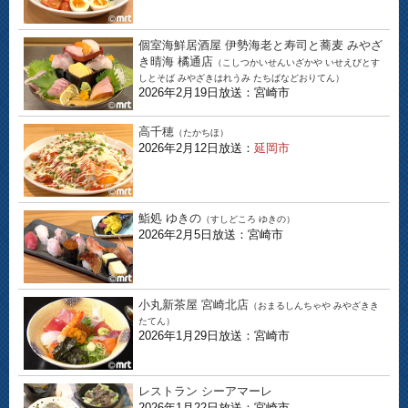
個室海鮮居酒屋 伊勢海老と寿司と蕎麦 みやざ
き晴海 橘通店
（こしつかいせんいざかや いせえびとす
しとそば みやざきはれうみ たちばなどおりてん）
2026年2月19日放送：宮崎市
高千穂
（たかちほ）
2026年2月12日放送：
延岡市
鮨処 ゆきの
（すしどころ ゆきの）
2026年2月5日放送：宮崎市
小丸新茶屋 宮崎北店
（おまるしんちゃや みやざきき
たてん）
2026年1月29日放送：宮崎市
レストラン シーアマーレ
2026年1月22日放送：宮崎市