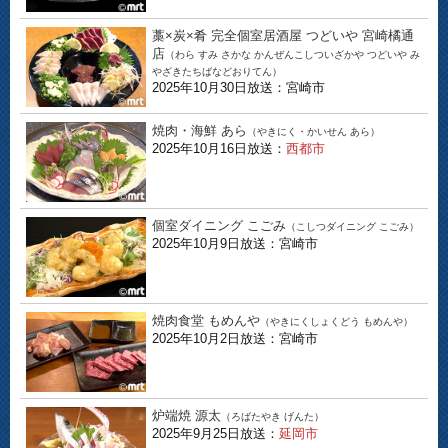
藁×炭×肴 完全個室居酒屋 つどいや 宮崎橘通
店
（わら すみ さかな かんぜんこしついざかや つどいや み
やざきたちばなどおりてん）
2025年10月30日放送：宮崎市
焼肉・海鮮 あら
（やきにく・かいせん あら）
2025年10月16日放送：
西都市
個室ダイニング こごみ
（こしつダイニング こごみ）
2025年10月9日放送：宮崎市
焼肉食堂 もめんや
（やきにくしょくどう もめんや）
2025年10月2日放送：宮崎市
炉端焼 源太
（ろばたやき げんた）
2025年9月25日放送：
延岡市