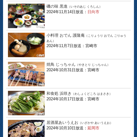
磯の味 黒進
（いそのあじ くろしん）
2024年11月14日放送：
日向市
小料理 おでん 護隆庵
（こりょうり おでん ごりゅう
あん）
2024年11月7日放送：宮崎市
焼鳥 じっちゃん
（やきとり じっちゃん）
2024年10月31日放送：宮崎市
和食処 浜咲き
（わしょくどころ はまさき）
2024年10月17日放送：宮崎市
居酒屋あいうえお
（いざかや あいうえお）
2024年10月10日放送：
延岡市