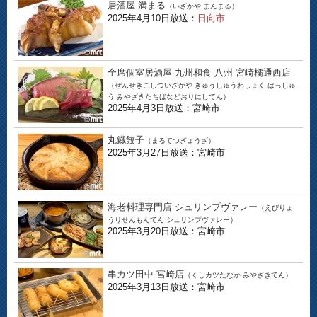
居酒屋 満まる
（いざかや まんまる）
2025年4月10日放送：
日向市
全席個室居酒屋 九州和食 八州 宮崎橘通西店
（ぜんせきこしついざかや きゅうしゅうわしょく はっしゅ
う みやざきたちばなどおりにしてん）
2025年4月3日放送：宮崎市
丸鐡餃子
（まるてつぎょうざ）
2025年3月27日放送：宮崎市
海老料理専門店 シュリンプヴァレー
（えびりょ
うりせんもんてん シュリンプヴァレー）
2025年3月20日放送：宮崎市
串カツ田中 宮崎店
（くしカツたなか みやざきてん）
2025年3月13日放送：宮崎市