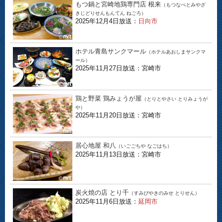
もつ鍋と宮崎地鶏専門店 根来
（もつなべとみやざ
きじどりせんもんてん ねごろ）
2025年12月4日放送：
日向市
ホテル青島サンクマール
（ホテルあおしまサンクマ
ール）
2025年11月27日放送：宮崎市
鶏と野菜 鶏みょうが屋
（とりとやさい とりみょうが
や）
2025年11月20日放送：宮崎市
居心地屋 和八
（いごごちや なごはち）
2025年11月13日放送：宮崎市
炭火焼の店 とり千
（すみびやきのみせ とりせん）
2025年11月6日放送：
延岡市