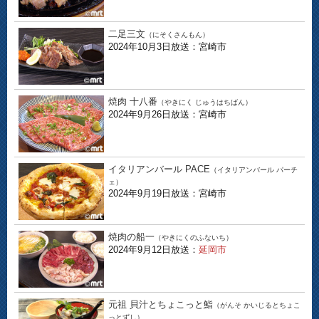
二足三文
（にそくさんもん）
2024年10月3日放送：宮崎市
焼肉 十八番
（やきにく じゅうはちばん）
2024年9月26日放送：宮崎市
イタリアンバール PACE
（イタリアンバール パーチ
ェ）
2024年9月19日放送：宮崎市
焼肉の船一
（やきにくのふないち）
2024年9月12日放送：
延岡市
元祖 貝汁とちょこっと鮨
（がんそ かいじるとちょこ
っとずし）