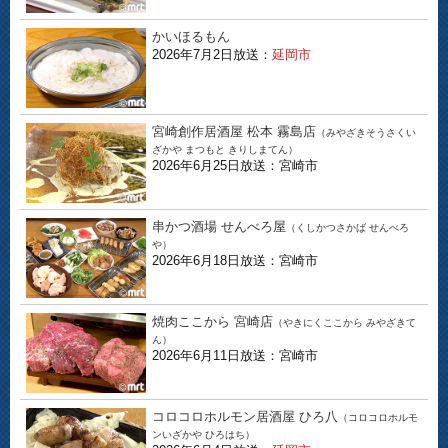
かいほるもん
2026年7月2日放送：
延岡市
宮崎創作居酒屋 松本 霧島店
（みやざきそうさくい
ざかや まつもと きりしまてん）
2026年6月25日放送：宮崎市
串かつ酒場 せんべろ屋
（くしかつさかば せんべろ
や）
2026年6月18日放送：宮崎市
焼肉ここから 宮崎店
（やきにくここから みやざきて
ん）
2026年6月11日放送：宮崎市
コロコロホルモン居酒屋 ひろ八
（コロコロホルモ
ンいざかや ひろはち）