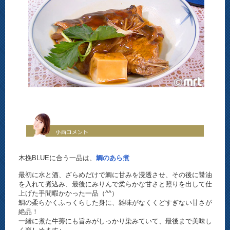
木挽BLUEに合う一品は、
鯛のあら煮
最初に水と酒、ざらめだけで鯛に甘みを浸透させ、その後に醤油
を入れて煮込み、最後にみりんで柔らかな甘さと照りを出して仕
上げた手間暇かかった一品（^^）
鯛の柔らかくふっくらした身に、雑味がなくくどすぎない甘さが
絶品！
一緒に煮た牛蒡にも旨みがしっかり染みていて、最後まで美味し