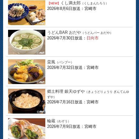
くし満太郎
【NEW】
（くしまんたろう）
2026年8月6日放送：宮崎市
うどんBAR おだや
（うどんバー おだや）
2026年7月30日放送：
日向市
蛮風
（バンブー）
2026年7月32日放送：宮崎市
郷土料理 銀天ゆずや
（きょうどりょうり ぎんてんゆ
ずや）
2026年7月16日放送：宮崎市
輪蔵
（わぞう）
2026年7月9日放送：宮崎市