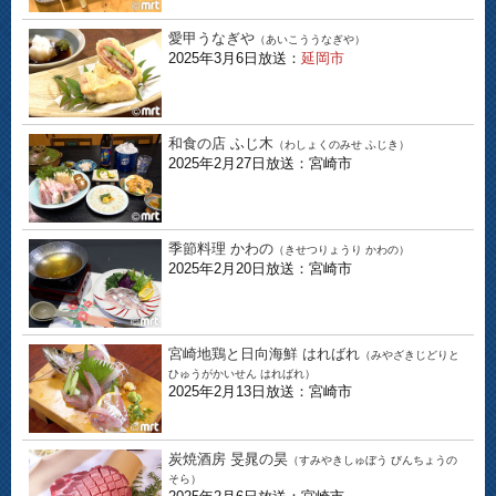
愛甲うなぎや
（あいこううなぎや）
2025年3月6日放送：
延岡市
和食の店 ふじ木
（わしょくのみせ ふじき）
2025年2月27日放送：宮崎市
季節料理 かわの
（きせつりょうり かわの）
2025年2月20日放送：宮崎市
宮崎地鶏と日向海鮮 はればれ
（みやざきじどりと
ひゅうがかいせん はればれ）
2025年2月13日放送：宮崎市
炭焼酒房 旻晁の昊
（すみやきしゅぼう びんちょうの
そら）