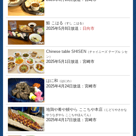
鮨 こはる
（すし こはる）
2025年5月8日放送：
日向市
Chinese table SHISEN
（チャイニーズ テーブル シセ
ン）
2025年5月1日放送：宮崎市
はに和
（はにわ）
2025年4月24日放送：宮崎市
地鶏や肴や鰻やら ここちや本店
（じどりやさかな
やうなぎやら ここちやほんてん）
2025年4月17日放送：宮崎市