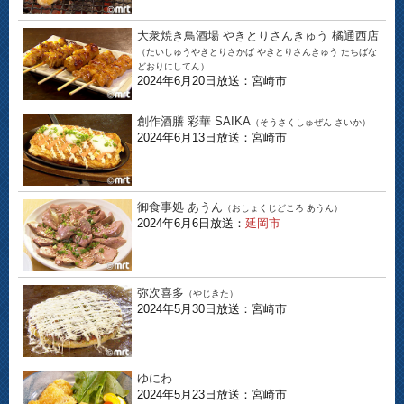
大衆焼き鳥酒場 やきとりさんきゅう 橘通西店
（たいしゅうやきとりさかば やきとりさんきゅう たちばな
どおりにしてん）
2024年6月20日放送：宮崎市
創作酒膳 彩華 SAIKA
（そうさくしゅぜん さいか）
2024年6月13日放送：宮崎市
御食事処 あうん
（おしょくじどころ あうん）
2024年6月6日放送：
延岡市
弥次喜多
（やじきた）
2024年5月30日放送：宮崎市
ゆにわ
2024年5月23日放送：宮崎市