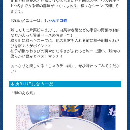
まるで旅館を思わせるような落ち着いた雰囲気の中、少人数から
100名まで入る畳の部屋がいくつもあり、様々なシーンで利用で
きます。
お勧めメニューは、
しゃみテコ鍋
鶏モモ肉に片栗粉をまぶし、白菜や春菊などの季節の野菜やお餅
などが入った醤油ベースのお鍋（^^）
取り皿に取ったスープに、他の具材を入れる前に柚子胡椒かわさ
びを溶くのがポイント♪
柚子胡椒やわさびの爽やかな辛さがふわっと均一に漂い、鶏肉の
柔らかい旨みとベストマッチ！
あっさりと楽しめる「しゃみテコ鍋」、ぜひ味わってみてくださ
い♪
木挽BLUEに合う一品
「鯛のあら煮」