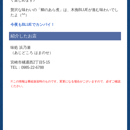
く楽しめます♪
贅沢な味わいの「鯛のあら煮」は、木挽BLUEが進む味わいでし
たよ（^^）
今夜もBLUEでカンパイ！
紹介したお店
味処 浜乃瀬
（あじどころ はまのせ）
宮崎市橘通西2丁目5-15
TEL：0985-22-6788
※この情報は番組放送時のものです。変更になる場合がございますので、必ずご確認
ください。