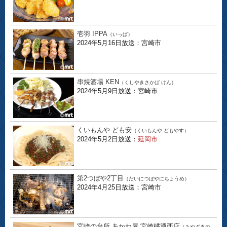
壱羽 IPPA
（いっぱ）
2024年5月16日放送：宮崎市
串焼酒場 KEN
（くしやきさかば けん）
2024年5月9日放送：宮崎市
くいもんや ども安
（くいもんや どもやす）
2024年5月2日放送：
延岡市
第2つぼや2丁目
（だいにつぼやにちょうめ）
2024年4月25日放送：宮崎市
宮崎の台所 あかね屋 宮崎橘通西店
（みやざきの